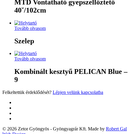
MTD Vontatható gyepszellőztető
40ˇ/102cm
Tovább olvasom
Szelep
Tovább olvasom
Kombinált kesztyű PELICAN Blue –
9
Felkeltettük érdeklődését?
Lépjen velünk kapcsolatba
twitter
facebook
google-
plus
yelp
© 2026 Zetor Gyöngyös - Gyöngyagrár Kft. Made by
Robert Gal