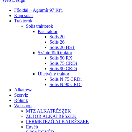
Web Design
Close
Főoldal – Agramír 97 Kft.
Menu
Kapcsolat
Traktorok
Solis traktorok
Kis traktor
Solis 20
Solis 26
Solis 26 HST
Szántóföldi traktor
Solis 50 RX
Solis 75 CRDi
Solis 90 CRDi
Ültetvény traktor
Solis N 75 CRDi
Solis N 90 CRDi
Alkatrész
Szervíz
Rólunk
Webshop
MTZ ALKATRÉSZEK
ZETOR ALKATRÉSZEK
PERMETEZŐ ALKATRÉSZEK
Egyéb