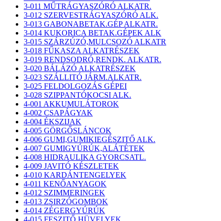
3-011 MŰTRÁGYASZÓRÓ ALKATR.
3-012 SZERVESTRÁGYASZÓRÓ ALK.
3-013 GABONABETAK.GÉP ALKATR.
3-014 KUKORICA BETAK.GÉPEK ALK
3-015 SZÁRZÚZÓ,MULCSOZÓ ALKATR
3-018 FŰKASZA ALKATRÉSZEK
3-019 RENDSODRÓ,RENDK. ALKATR.
3-020 BÁLÁZÓ ALKATRÉSZEK
3-023 SZÁLLITÓ JÁRM.ALKATR.
3-025 FELDOLGOZÁS GÉPEI
3-028 SZIPPANTÓKOCSI ALK.
4-001 AKKUMULÁTOROK
4-002 CSAPÁGYAK
4-004 ÉKSZIJAK
4-005 GÖRGŐSLÁNCOK
4-006 GUMI,GUMIKIEGÉSZITŐ ALK.
4-007 GUMIGYÚRÚK,ALÁTÉTEK
4-008 HIDRAULIKA GYORCSATL.
4-009 JAVITÓ KÉSZLETEK
4-010 KARDÁNTENGELYEK
4-011 KENŐANYAGOK
4-012 SZIMMERINGEK
4-013 ZSIRZÓGOMBOK
4-014 ZÉGERGYÚRÚK
4-015 FESZITŐ HÜVELYEK