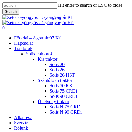
Skip
Hit enter to search or ESC to close
to
Search
main
Close
content
Search
search
0
Menu
Főoldal – Agramír 97 Kft.
Kapcsolat
Traktorok
Solis traktorok
Kis traktor
Solis 20
Solis 26
Solis 26 HST
Szántóföldi traktor
Solis 50 RX
Solis 75 CRDi
Solis 90 CRDi
Ültetvény traktor
Solis N 75 CRDi
Solis N 90 CRDi
Alkatrész
Szervíz
Rólunk