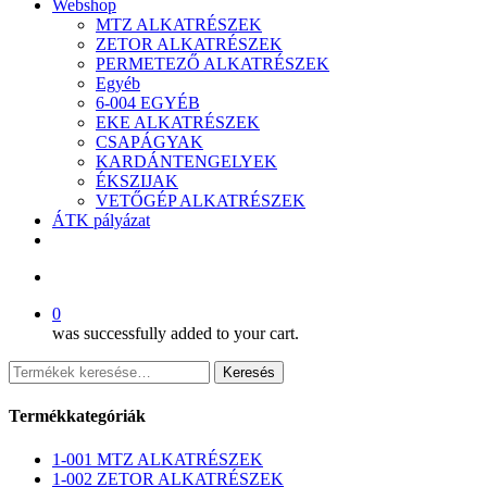
Webshop
MTZ ALKATRÉSZEK
ZETOR ALKATRÉSZEK
PERMETEZŐ ALKATRÉSZEK
Egyéb
6-004 EGYÉB
EKE ALKATRÉSZEK
CSAPÁGYAK
KARDÁNTENGELYEK
ÉKSZIJAK
VETŐGÉP ALKATRÉSZEK
ÁTK pályázat
facebook
search
0
was successfully added to your cart.
Keresés
Keresés
a
következőre:
Termékkategóriák
1-001 MTZ ALKATRÉSZEK
1-002 ZETOR ALKATRÉSZEK