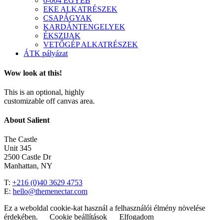
6-004 EGYÉB
EKE ALKATRÉSZEK
CSAPÁGYAK
KARDÁNTENGELYEK
ÉKSZIJAK
VETŐGÉP ALKATRÉSZEK
ÁTK pályázat
Wow look at this!
This is an optional, highly
customizable off canvas area.
About Salient
The Castle
Unit 345
2500 Castle Dr
Manhattan, NY
T:
+216 (0)40 3629 4753
E:
hello@themenectar.com
Ez a weboldal cookie-kat használ a felhasználói élmény növelése
érdekében.
Cookie beállítások
Elfogadom