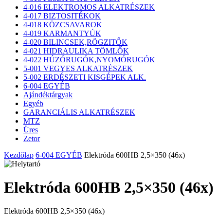
4-016 ELEKTROMOS ALKATRÉSZEK
4-017 BIZTOSITÉKOK
4-018 KÖZCSAVAROK
4-019 KARMANTYÚK
4-020 BILINCSEK,RÖGZITŐK
4-021 HIDRAULIKA TÖMLŐK
4-022 HÚZÓRUGÓK,NYOMÓRUGÓK
5-001 VEGYES ALKATRÉSZEK
5-002 ERDÉSZETI KISGÉPEK ALK.
6-004 EGYÉB
Ajándéktárgyak
Egyéb
GARANCIÁLIS ALKATRÉSZEK
MTZ
Üres
Zetor
Kezdőlap
6-004 EGYÉB
Elektróda 600HB 2,5×350 (46x)
Elektróda 600HB 2,5×350 (46x)
Elektróda 600HB 2,5×350 (46x)