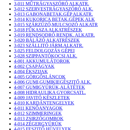
3-011 MŰTRÁGYASZÓRÓ ALKATR.
3-012 SZERVESTRÁGYASZÓRÓ ALK.
3-013 GABONABETAK.GÉP ALKATR.
3-014 KUKORICA BETAK.GÉPEK ALK
3-015 SZÁRZÚZÓ,MULCSOZÓ ALKATR
3-018 FŰKASZA ALKATRÉSZEK
3-019 RENDSODRÓ,RENDK. ALKATR.
3-020 BÁLÁZÓ ALKATRÉSZEK
3-023 SZÁLLITÓ JÁRM.ALKATR.
3-025 FELDOLGOZÁS GÉPEI
3-028 SZIPPANTÓKOCSI ALK.
4-001 AKKUMULÁTOROK
4-002 CSAPÁGYAK
4-004 ÉKSZIJAK
4-005 GÖRGŐSLÁNCOK
4-006 GUMI,GUMIKIEGÉSZITŐ ALK.
4-007 GUMIGYÚRÚK,ALÁTÉTEK
4-008 HIDRAULIKA GYORCSATL.
4-009 JAVITÓ KÉSZLETEK
4-010 KARDÁNTENGELYEK
4-011 KENŐANYAGOK
4-012 SZIMMERINGEK
4-013 ZSIRZÓGOMBOK
4-014 ZÉGERGYÚRÚK
4-015 FESZITŐ HÜVELYEK