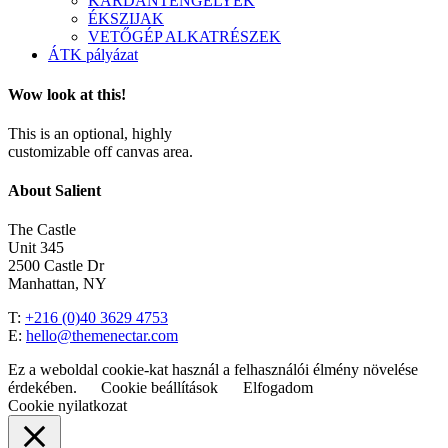
KARDÁNTENGELYEK
ÉKSZIJAK
VETŐGÉP ALKATRÉSZEK
ÁTK pályázat
Wow look at this!
This is an optional, highly
customizable off canvas area.
About Salient
The Castle
Unit 345
2500 Castle Dr
Manhattan, NY
T:
+216 (0)40 3629 4753
E:
hello@themenectar.com
Ez a weboldal cookie-kat használ a felhasználói élmény növelése
érdekében.
Cookie beállítások
Elfogadom
Cookie nyilatkozat