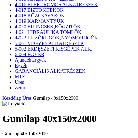
4-016 ELEKTROMOS ALKATRÉSZEK
4-017 BIZTOSITÉKOK
4-018 KÖZCSAVAROK
4-019 KARMANTYÚK
4-020 BILINCSEK,RÖGZITŐK
4-021 HIDRAULIKA TÖMLŐK
4-022 HÚZÓRUGÓK,NYOMÓRUGÓK
5-001 VEGYES ALKATRÉSZEK
5-002 ERDÉSZETI KISGÉPEK ALK.
6-004 EGYÉB
Ajándéktárgyak
Egyéb
GARANCIÁLIS ALKATRÉSZEK
MTZ
Üres
Zetor
Kezdőlap
Üres
Gumilap 40x150x2000
Gumilap 40x150x2000
Gumilap 40x150x2000