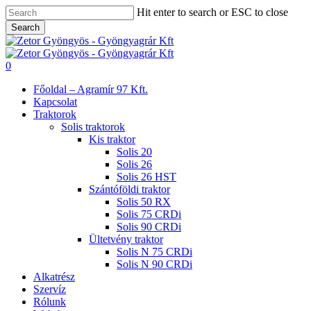
Skip
Hit enter to search or ESC to close
to
Search
main
Close
content
Search
search
0
Menu
Főoldal – Agramír 97 Kft.
Kapcsolat
Traktorok
Solis traktorok
Kis traktor
Solis 20
Solis 26
Solis 26 HST
Szántóföldi traktor
Solis 50 RX
Solis 75 CRDi
Solis 90 CRDi
Ültetvény traktor
Solis N 75 CRDi
Solis N 90 CRDi
Alkatrész
Szervíz
Rólunk