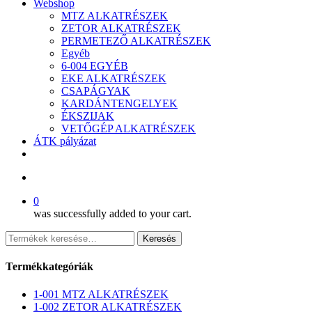
Webshop
MTZ ALKATRÉSZEK
ZETOR ALKATRÉSZEK
PERMETEZŐ ALKATRÉSZEK
Egyéb
6-004 EGYÉB
EKE ALKATRÉSZEK
CSAPÁGYAK
KARDÁNTENGELYEK
ÉKSZIJAK
VETŐGÉP ALKATRÉSZEK
ÁTK pályázat
facebook
search
0
was successfully added to your cart.
Keresés
Keresés
a
következőre:
Termékkategóriák
1-001 MTZ ALKATRÉSZEK
1-002 ZETOR ALKATRÉSZEK