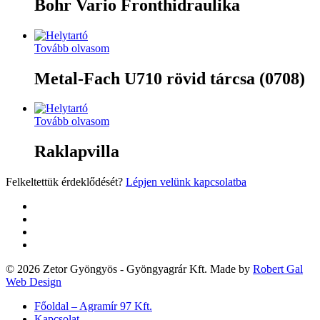
Bohr Vario Fronthidraulika
Tovább olvasom
Metal-Fach U710 rövid tárcsa (0708)
Tovább olvasom
Raklapvilla
Felkeltettük érdeklődését?
Lépjen velünk kapcsolatba
twitter
facebook
google-
plus
yelp
© 2026 Zetor Gyöngyös - Gyöngyagrár Kft. Made by
Robert Gal
Web Design
Close
Főoldal – Agramír 97 Kft.
Menu
Kapcsolat