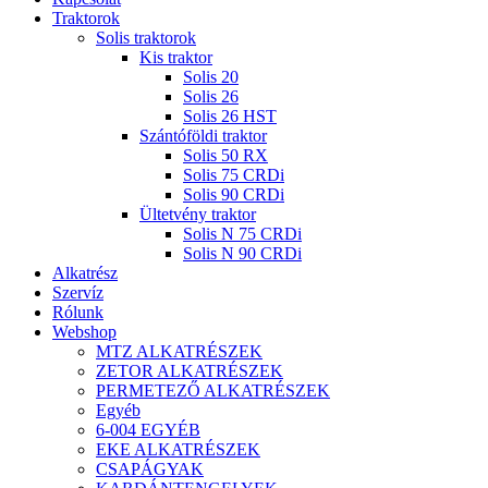
Traktorok
Solis traktorok
Kis traktor
Solis 20
Solis 26
Solis 26 HST
Szántóföldi traktor
Solis 50 RX
Solis 75 CRDi
Solis 90 CRDi
Ültetvény traktor
Solis N 75 CRDi
Solis N 90 CRDi
Alkatrész
Szervíz
Rólunk
Webshop
MTZ ALKATRÉSZEK
ZETOR ALKATRÉSZEK
PERMETEZŐ ALKATRÉSZEK
Egyéb
6-004 EGYÉB
EKE ALKATRÉSZEK
CSAPÁGYAK