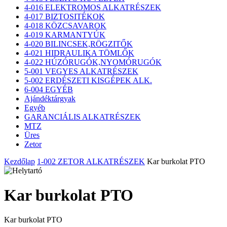
4-016 ELEKTROMOS ALKATRÉSZEK
4-017 BIZTOSITÉKOK
4-018 KÖZCSAVAROK
4-019 KARMANTYÚK
4-020 BILINCSEK,RÖGZITŐK
4-021 HIDRAULIKA TÖMLŐK
4-022 HÚZÓRUGÓK,NYOMÓRUGÓK
5-001 VEGYES ALKATRÉSZEK
5-002 ERDÉSZETI KISGÉPEK ALK.
6-004 EGYÉB
Ajándéktárgyak
Egyéb
GARANCIÁLIS ALKATRÉSZEK
MTZ
Üres
Zetor
Kezdőlap
1-002 ZETOR ALKATRÉSZEK
Kar burkolat PTO
Kar burkolat PTO
Kar burkolat PTO