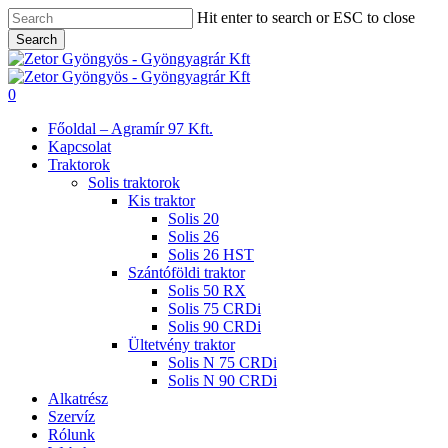
Skip
Hit enter to search or ESC to close
to
Search
main
Close
content
Search
search
0
Menu
Főoldal – Agramír 97 Kft.
Kapcsolat
Traktorok
Solis traktorok
Kis traktor
Solis 20
Solis 26
Solis 26 HST
Szántóföldi traktor
Solis 50 RX
Solis 75 CRDi
Solis 90 CRDi
Ültetvény traktor
Solis N 75 CRDi
Solis N 90 CRDi
Alkatrész
Szervíz
Rólunk