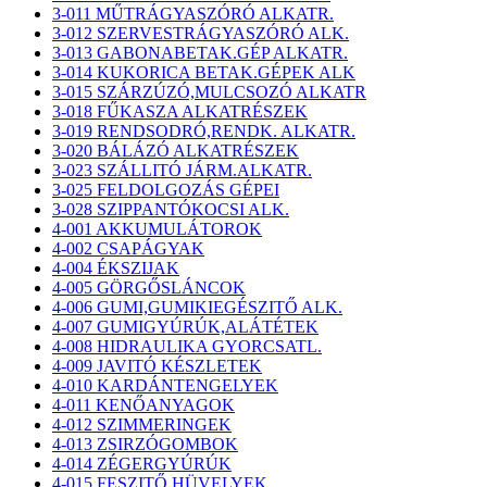
3-011 MŰTRÁGYASZÓRÓ ALKATR.
3-012 SZERVESTRÁGYASZÓRÓ ALK.
3-013 GABONABETAK.GÉP ALKATR.
3-014 KUKORICA BETAK.GÉPEK ALK
3-015 SZÁRZÚZÓ,MULCSOZÓ ALKATR
3-018 FŰKASZA ALKATRÉSZEK
3-019 RENDSODRÓ,RENDK. ALKATR.
3-020 BÁLÁZÓ ALKATRÉSZEK
3-023 SZÁLLITÓ JÁRM.ALKATR.
3-025 FELDOLGOZÁS GÉPEI
3-028 SZIPPANTÓKOCSI ALK.
4-001 AKKUMULÁTOROK
4-002 CSAPÁGYAK
4-004 ÉKSZIJAK
4-005 GÖRGŐSLÁNCOK
4-006 GUMI,GUMIKIEGÉSZITŐ ALK.
4-007 GUMIGYÚRÚK,ALÁTÉTEK
4-008 HIDRAULIKA GYORCSATL.
4-009 JAVITÓ KÉSZLETEK
4-010 KARDÁNTENGELYEK
4-011 KENŐANYAGOK
4-012 SZIMMERINGEK
4-013 ZSIRZÓGOMBOK
4-014 ZÉGERGYÚRÚK
4-015 FESZITŐ HÜVELYEK