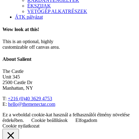
KARDÁNTENGELYEK
ÉKSZIJAK
VETŐGÉP ALKATRÉSZEK
ÁTK pályázat
Wow look at this!
This is an optional, highly
customizable off canvas area.
About Salient
The Castle
Unit 345
2500 Castle Dr
Manhattan, NY
T:
+216 (0)40 3629 4753
E:
hello@themenectar.com
Ez a weboldal cookie-kat használ a felhasználói élmény növelése
érdekében.
Cookie beállítások
Elfogadom
Cookie nyilatkozat