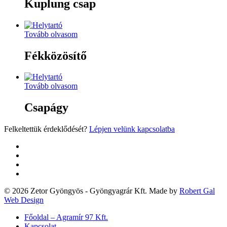
Kuplung csap
Tovább olvasom
Fékközösítő
Tovább olvasom
Csapágy
Felkeltettük érdeklődését?
Lépjen velünk kapcsolatba
twitter
facebook
google-
plus
yelp
© 2026 Zetor Gyöngyös - Gyöngyagrár Kft. Made by
Robert Gal
Web Design
Close
Főoldal – Agramír 97 Kft.
Menu
Kapcsolat