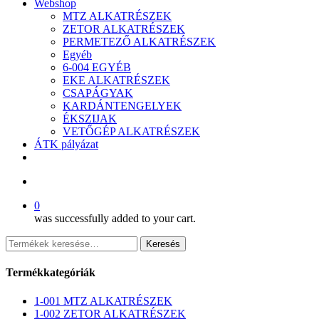
Webshop
MTZ ALKATRÉSZEK
ZETOR ALKATRÉSZEK
PERMETEZŐ ALKATRÉSZEK
Egyéb
6-004 EGYÉB
EKE ALKATRÉSZEK
CSAPÁGYAK
KARDÁNTENGELYEK
ÉKSZIJAK
VETŐGÉP ALKATRÉSZEK
ÁTK pályázat
facebook
search
0
was successfully added to your cart.
Keresés
Keresés
a
következőre:
Termékkategóriák
1-001 MTZ ALKATRÉSZEK
1-002 ZETOR ALKATRÉSZEK