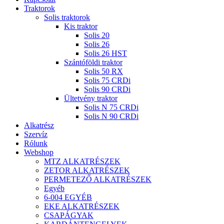
Traktorok
Solis traktorok
Kis traktor
Solis 20
Solis 26
Solis 26 HST
Szántóföldi traktor
Solis 50 RX
Solis 75 CRDi
Solis 90 CRDi
Ültetvény traktor
Solis N 75 CRDi
Solis N 90 CRDi
Alkatrész
Szervíz
Rólunk
Webshop
MTZ ALKATRÉSZEK
ZETOR ALKATRÉSZEK
PERMETEZŐ ALKATRÉSZEK
Egyéb
6-004 EGYÉB
EKE ALKATRÉSZEK
CSAPÁGYAK