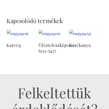
Kapcsolódó termékek
Tovább
Tovább
Tovább
Karvég
Ülésteleszkóp002-
Kerékanya
Olvasom
Olvasom
Olvasom
6211-5437
Felkeltettük