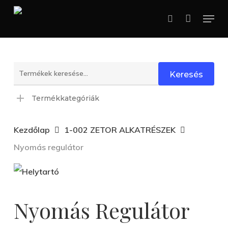
Skip
Menu
search
to
main
content
Keresés
Keresés
a
Termékkategóriák
következőre:
Kezdőlap
1-002 ZETOR ALKATRÉSZEK
Nyomás regulátor
Nyomás Regulátor