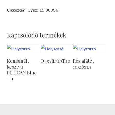
Cikkszám: Gysz: 15.00056
Kapcsolódó termékek
Tovább
Tovább
Tovább
Kombinált
O-gyűrű AT40
Réz alátét
Olvasom
Olvasom
Olvasom
kesztyű
10x16x1,5
PELICAN Blue
– 9