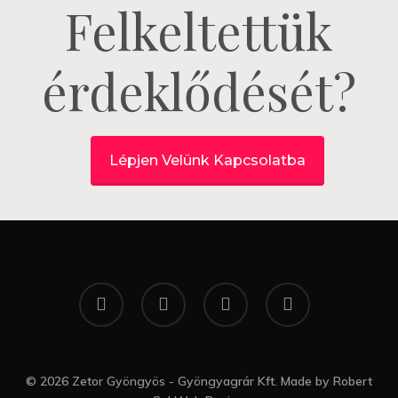
Felkeltettük
érdeklődését?
Lépjen Velünk Kapcsolatba
twitter
facebook
google-
yelp
plus
© 2026 Zetor Gyöngyös - Gyöngyagrár Kft. Made by
Robert