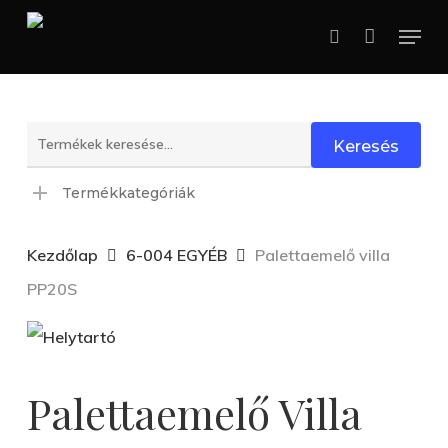
Skip
Menu
search
to
main
content
Keresés
Keresés
a
Termékkategóriák
következőre:
Kezdőlap
6-004 EGYÉB
Palettaemelő villa
PP20S
Palettaemelő Villa