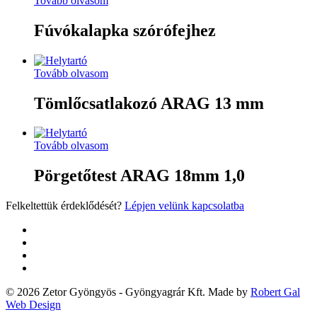
Tovább olvasom
Fúvókalapka szórófejhez
Tovább olvasom
Tömlőcsatlakozó ARAG 13 mm
Tovább olvasom
Pörgetőtest ARAG 18mm 1,0
Felkeltettük érdeklődését?
Lépjen velünk kapcsolatba
twitter
facebook
google-
plus
yelp
© 2026 Zetor Gyöngyös - Gyöngyagrár Kft. Made by
Robert Gal
Web Design