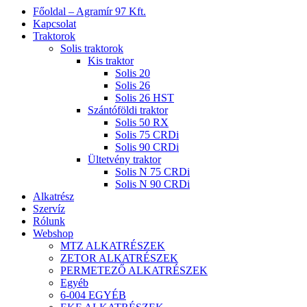
Close
Főoldal – Agramír 97 Kft.
Menu
Kapcsolat
Traktorok
Solis traktorok
Kis traktor
Solis 20
Solis 26
Solis 26 HST
Szántóföldi traktor
Solis 50 RX
Solis 75 CRDi
Solis 90 CRDi
Ültetvény traktor
Solis N 75 CRDi
Solis N 90 CRDi
Alkatrész
Szervíz
Rólunk
Webshop
MTZ ALKATRÉSZEK
ZETOR ALKATRÉSZEK
PERMETEZŐ ALKATRÉSZEK
Egyéb
6-004 EGYÉB