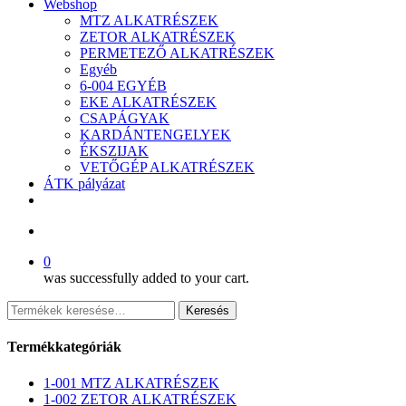
Webshop
MTZ ALKATRÉSZEK
ZETOR ALKATRÉSZEK
PERMETEZŐ ALKATRÉSZEK
Egyéb
6-004 EGYÉB
EKE ALKATRÉSZEK
CSAPÁGYAK
KARDÁNTENGELYEK
ÉKSZIJAK
VETŐGÉP ALKATRÉSZEK
ÁTK pályázat
facebook
search
0
was successfully added to your cart.
Keresés
Keresés
a
következőre:
Termékkategóriák
1-001 MTZ ALKATRÉSZEK
1-002 ZETOR ALKATRÉSZEK