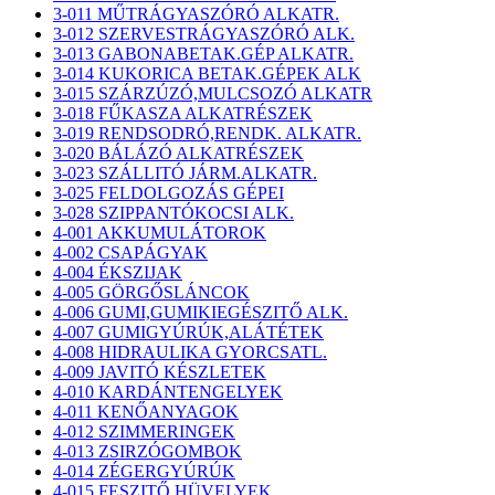
3-011 MŰTRÁGYASZÓRÓ ALKATR.
3-012 SZERVESTRÁGYASZÓRÓ ALK.
3-013 GABONABETAK.GÉP ALKATR.
3-014 KUKORICA BETAK.GÉPEK ALK
3-015 SZÁRZÚZÓ,MULCSOZÓ ALKATR
3-018 FŰKASZA ALKATRÉSZEK
3-019 RENDSODRÓ,RENDK. ALKATR.
3-020 BÁLÁZÓ ALKATRÉSZEK
3-023 SZÁLLITÓ JÁRM.ALKATR.
3-025 FELDOLGOZÁS GÉPEI
3-028 SZIPPANTÓKOCSI ALK.
4-001 AKKUMULÁTOROK
4-002 CSAPÁGYAK
4-004 ÉKSZIJAK
4-005 GÖRGŐSLÁNCOK
4-006 GUMI,GUMIKIEGÉSZITŐ ALK.
4-007 GUMIGYÚRÚK,ALÁTÉTEK
4-008 HIDRAULIKA GYORCSATL.
4-009 JAVITÓ KÉSZLETEK
4-010 KARDÁNTENGELYEK
4-011 KENŐANYAGOK
4-012 SZIMMERINGEK
4-013 ZSIRZÓGOMBOK
4-014 ZÉGERGYÚRÚK
4-015 FESZITŐ HÜVELYEK