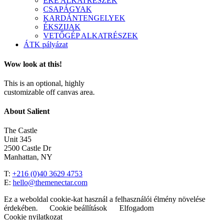
EKE ALKATRÉSZEK
CSAPÁGYAK
KARDÁNTENGELYEK
ÉKSZIJAK
VETŐGÉP ALKATRÉSZEK
ÁTK pályázat
Wow look at this!
This is an optional, highly
customizable off canvas area.
About Salient
The Castle
Unit 345
2500 Castle Dr
Manhattan, NY
T:
+216 (0)40 3629 4753
E:
hello@themenectar.com
Ez a weboldal cookie-kat használ a felhasználói élmény növelése
érdekében.
Cookie beállítások
Elfogadom
Cookie nyilatkozat