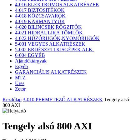
4-016 ELEKTROMOS ALKATRÉSZEK
4-017 BIZTOSITÉKOK
4-018 KÖZCSAVAROK
4-019 KARMANTYÚK
4-020 BILINCSEK,RÖGZITŐK
4-021 HIDRAULIKA TÖMLŐK
4-022 HÚZÓRUGÓK,NYOMÓRUGÓK
5-001 VEGYES ALKATRÉSZEK
5-002 ERDÉSZETI KISGÉPEK ALK.
6-004 EGYÉB
Ajándéktárgyak
Egyéb
GARANCIÁLIS ALKATRÉSZEK
MTZ
Üres
Zetor
Kezdőlap
3-010 PERMETEZŐ ALKATRÉSZEK
Tengely alsó
800 AXI
Tengely alsó 800 AXI