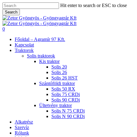
Skip
Hit enter to search or ESC to close
to
Search
main
Close
content
Search
search
0
Menu
Főoldal – Agramír 97 Kft.
Kapcsolat
Traktorok
Solis traktorok
Kis traktor
Solis 20
Solis 26
Solis 26 HST
Szántóföldi traktor
Solis 50 RX
Solis 75 CRDi
Solis 90 CRDi
Ültetvény traktor
Solis N 75 CRDi
Solis N 90 CRDi
Alkatrész
Szervíz
Rólunk