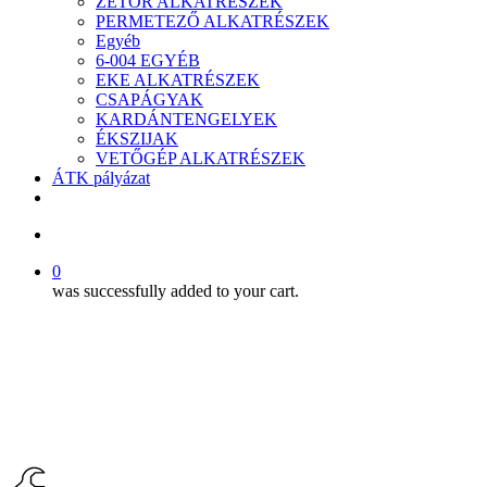
ZETOR ALKATRÉSZEK
PERMETEZŐ ALKATRÉSZEK
Egyéb
6-004 EGYÉB
EKE ALKATRÉSZEK
CSAPÁGYAK
KARDÁNTENGELYEK
ÉKSZIJAK
VETŐGÉP ALKATRÉSZEK
ÁTK pályázat
facebook
search
0
was successfully added to your cart.