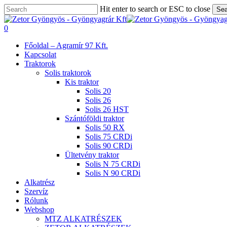
Skip
Hit enter to search or ESC to close
Sea
to
Close
main
Search
search
0
content
Menu
Főoldal – Agramír 97 Kft.
Kapcsolat
Traktorok
Solis traktorok
Kis traktor
Solis 20
Solis 26
Solis 26 HST
Szántóföldi traktor
Solis 50 RX
Solis 75 CRDi
Solis 90 CRDi
Ültetvény traktor
Solis N 75 CRDi
Solis N 90 CRDi
Alkatrész
Szervíz
Rólunk
Webshop
MTZ ALKATRÉSZEK