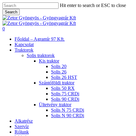
Skip
Hit enter to search or ESC to close
to
Search
main
Close
content
Search
search
0
Menu
Főoldal – Agramír 97 Kft.
Kapcsolat
Traktorok
Solis traktorok
Kis traktor
Solis 20
Solis 26
Solis 26 HST
Szántóföldi traktor
Solis 50 RX
Solis 75 CRDi
Solis 90 CRDi
Ültetvény traktor
Solis N 75 CRDi
Solis N 90 CRDi
Alkatrész
Szervíz
Rólunk