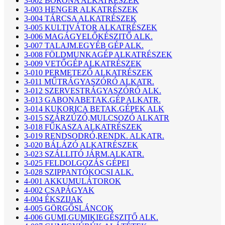
3-002 BORONA ALKATRÉSZEK
3-003 HENGER ALKATRÉSZEK
3-004 TÁRCSA ALKATRÉSZEK
3-005 KULTIVÁTOR ALKATRÉSZEK
3-006 MAGÁGYELŐKÉSZITŐ ALK.
3-007 TALAJM.EGYÉB GÉP ALK.
3-008 FÖLDMUNKAGÉP ALKATRÉSZEK
3-009 VETŐGÉP ALKATRÉSZEK
3-010 PERMETEZŐ ALKATRÉSZEK
3-011 MŰTRÁGYASZÓRÓ ALKATR.
3-012 SZERVESTRÁGYASZÓRÓ ALK.
3-013 GABONABETAK.GÉP ALKATR.
3-014 KUKORICA BETAK.GÉPEK ALK
3-015 SZÁRZÚZÓ,MULCSOZÓ ALKATR
3-018 FŰKASZA ALKATRÉSZEK
3-019 RENDSODRÓ,RENDK. ALKATR.
3-020 BÁLÁZÓ ALKATRÉSZEK
3-023 SZÁLLITÓ JÁRM.ALKATR.
3-025 FELDOLGOZÁS GÉPEI
3-028 SZIPPANTÓKOCSI ALK.
4-001 AKKUMULÁTOROK
4-002 CSAPÁGYAK
4-004 ÉKSZIJAK
4-005 GÖRGŐSLÁNCOK
4-006 GUMI,GUMIKIEGÉSZITŐ ALK.