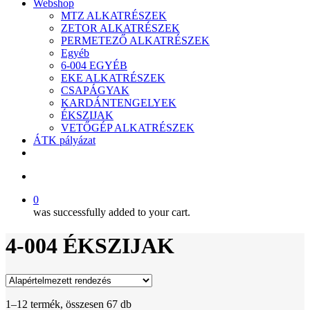
Webshop
MTZ ALKATRÉSZEK
ZETOR ALKATRÉSZEK
PERMETEZŐ ALKATRÉSZEK
Egyéb
6-004 EGYÉB
EKE ALKATRÉSZEK
CSAPÁGYAK
KARDÁNTENGELYEK
ÉKSZIJAK
VETŐGÉP ALKATRÉSZEK
ÁTK pályázat
facebook
search
0
was successfully added to your cart.
4-004 ÉKSZIJAK
1–12 termék, összesen 67 db