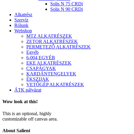
Solis N 75 CRDi
Solis N 90 CRDi
Alkatrész
Szervíz
Rólunk
Webshop
MTZ ALKATRÉSZEK
ZETOR ALKATRÉSZEK
PERMETEZŐ ALKATRÉSZEK
Egyéb
6-004 EGYÉB
EKE ALKATRÉSZEK
CSAPÁGYAK
KARDÁNTENGELYEK
ÉKSZIJAK
VETŐGÉP ALKATRÉSZEK
ÁTK pályázat
Wow look at this!
This is an optional, highly
customizable off canvas area.
About Salient