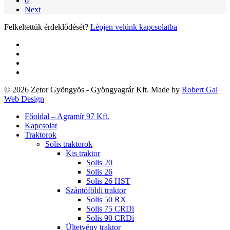
6
Next
Felkeltettük érdeklődését?
Lépjen velünk kapcsolatba
twitter
facebook
google-
plus
yelp
© 2026 Zetor Gyöngyös - Gyöngyagrár Kft. Made by
Robert Gal
Web Design
Close
Főoldal – Agramír 97 Kft.
Menu
Kapcsolat
Traktorok
Solis traktorok
Kis traktor
Solis 20
Solis 26
Solis 26 HST
Szántóföldi traktor
Solis 50 RX
Solis 75 CRDi
Solis 90 CRDi
Ültetvény traktor