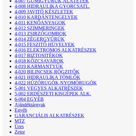
4-007 GUMIGYÚRÚK,ALÁTÉTEK
4-008 HIDRAULIKA GYORCSATL.
4-009 JAVITÓ KÉSZLETEK
4-010 KARDÁNTENGELYEK
4-011 KENŐANYAGOK
4-012 SZIMMERINGEK
4-013 ZSIRZÓGOMBOK
4-014 ZÉGERGYÚRÚK
4-015 FESZITŐ HÜVELYEK
4-016 ELEKTROMOS ALKATRÉSZEK
4-017 BIZTOSITÉKOK
4-018 KÖZCSAVAROK
4-019 KARMANTYÚK
4-020 BILINCSEK,RÖGZITŐK
4-021 HIDRAULIKA TÖMLŐK
4-022 HÚZÓRUGÓK,NYOMÓRUGÓK
5-001 VEGYES ALKATRÉSZEK
5-002 ERDÉSZETI KISGÉPEK ALK.
6-004 EGYÉB
Ajándéktárgyak
Egyéb
GARANCIÁLIS ALKATRÉSZEK
MTZ
Üres
Zetor