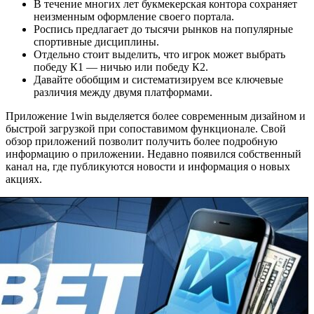
В течение многих лет букмекерская контора сохраняет
неизменным оформление своего портала.
Роспись предлагает до тысячи рынков на популярные
спортивные дисциплины.
Отдельно стоит выделить, что игрок может выбрать
победу К1 — ничью или победу К2.
Давайте обобщим и систематизируем все ключевые
различия между двумя платформами.
Приложение 1win выделяется более современным дизайном и
быстрой загрузкой при сопоставимом функционале. Свой
обзор приложений позволит получить более подробную
информацию о приложении. Недавно появился собственный
канал на, где публикуются новости и информация о новых
акциях.