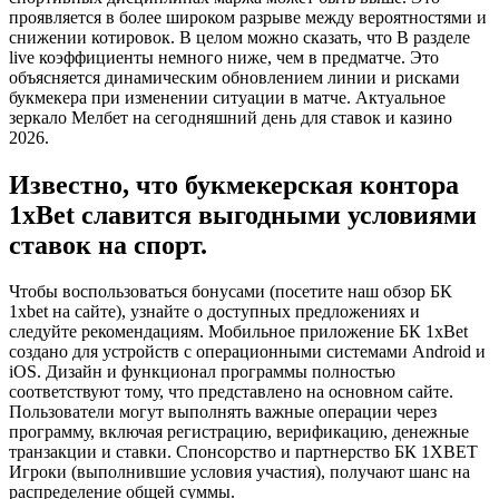
проявляется в более широком разрыве между вероятностями и
снижении котировок. В целом можно сказать, что В разделе
live коэффициенты немного ниже, чем в предматче. Это
объясняется динамическим обновлением линии и рисками
букмекера при изменении ситуации в матче. Актуальное
зеркало Мелбет на сегодняшний день для ставок и казино
2026.
Известно, что букмекерская контора
1xBet славится выгодными условиями
ставок на спорт.
Чтобы воспользоваться бонусами (посетите наш обзор БК
1xbet на сайте), узнайте о доступных предложениях и
следуйте рекомендациям. Мобильное приложение БК 1xBet
создано для устройств с операционными системами Android и
iOS. Дизайн и функционал программы полностью
соответствуют тому, что представлено на основном сайте.
Пользователи могут выполнять важные операции через
программу, включая регистрацию, верификацию, денежные
транзакции и ставки. Спонсорство и партнерство БК 1XBET
Игроки (выполнившие условия участия), получают шанс на
распределение общей суммы.