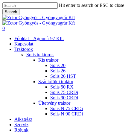
Skip
Hit enter to search or ESC to close
to
Search
main
Close
content
Search
search
0
Menu
Főoldal – Agramír 97 Kft.
Kapcsolat
Traktorok
Solis traktorok
Kis traktor
Solis 20
Solis 26
Solis 26 HST
Szántóföldi traktor
Solis 50 RX
Solis 75 CRDi
Solis 90 CRDi
Ültetvény traktor
Solis N 75 CRDi
Solis N 90 CRDi
Alkatrész
Szervíz
Rólunk