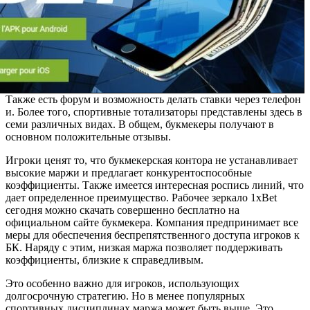
Также есть форум и возможность делать ставки через телефон
и. Более того, спортивные тотализаторы представлены здесь в
семи различных видах. В общем, букмекеры получают в
основном положительные отзывы.
Игроки ценят то, что букмекерская контора не устанавливает
высокие маржи и предлагает конкурентоспособные
коэффициенты. Также имеется интересная роспись линий, что
дает определенное преимущество. Рабочее зеркало 1xBet
сегодня можно скачать совершенно бесплатно на
официальном сайте букмекера. Компания предпринимает все
меры для обеспечения беспрепятственного доступа игроков к
БК. Наряду с этим, низкая маржа позволяет поддерживать
коэффициенты, близкие к справедливым.
Это особенно важно для игроков, использующих
долгосрочную стратегию. Но в менее популярных
спортивных дисциплинах маржа может быть выше. Это