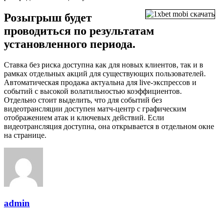
Розыгрыш будет
проводиться по результатам
установленного периода.
Ставка без риска доступна как для новых клиентов, так и в
рамках отдельных акций для существующих пользователей.
Автоматическая продажа актуальна для live-экспрессов и
событий с высокой волатильностью коэффициентов.
Отдельно стоит выделить, что для событий без
видеотрансляции доступен матч-центр с графическим
отображением атак и ключевых действий. Если
видеотрансляция доступна, она открывается в отдельном окне
на странице.
admin