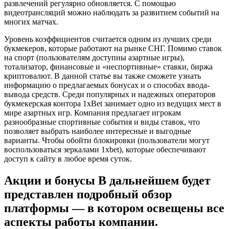
развлечений регулярно обновляется. С помощью
видеотрансляций можно наблюдать за развитием событий на
многих матчах.
Уровень коэффициентов считается одним из лучших среди
букмекеров, которые работают на рынке СНГ. Помимо ставок
на спорт (пользователям доступны азартные игры),
тотализатор, финансовые и «неспортивные» ставки, биржа
криптовалют. В данной статье вы также сможете узнать
информацию о предлагаемых бонусах и о способах ввода-
вывода средств. Среди популярных и надежных операторов
букмекерская контора 1xBet занимает одно из ведущих мест в
мире азартных игр. Компания предлагает игрокам
разнообразные спортивные события и виды ставок, что
позволяет выбрать наиболее интересные и выгодные
варианты. Чтобы обойти блокировки (пользователи могут
воспользоваться зеркалами 1xbet), которые обеспечивают
доступ к сайту в любое время суток.
Акции и бонусы В дальнейшем будет
представлен подробный обзор
платформы — в котором освещены все
аспекты работы компании.