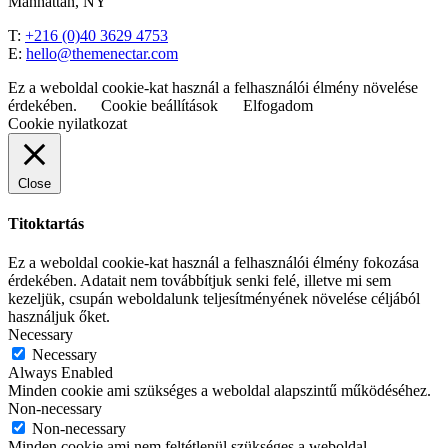
Manhattan, NY
T:
+216 (0)40 3629 4753
E:
hello@themenectar.com
Ez a weboldal cookie-kat használ a felhasználói élmény növelése
érdekében.
Cookie beállítások
Elfogadom
Cookie nyilatkozat
Close
Titoktartás
Ez a weboldal cookie-kat használ a felhasználói élmény fokozása
érdekében. Adatait nem továbbítjuk senki felé, illetve mi sem
kezeljük, csupán weboldalunk teljesítményének növelése céljából
használjuk őket.
Necessary
Necessary
Always Enabled
Minden cookie ami szükséges a weboldal alapszintű működéséhez.
Non-necessary
Non-necessary
Minden cookie ami nem feltétlenül szükséges a weboldal