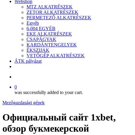
Webshop
MTZ ALKATRÉSZEK
ZETOR ALKATRÉSZEK
PERMETEZŐ ALKATRÉSZEK
Egyéb
6-004 EGYÉB
EKE ALKATRÉSZEK
CSAPÁGYAK
KARDÁNTENGELYEK
ÉKSZIJAK
VETŐGÉP ALKATRÉSZEK
ÁTK pályázat
facebook
search
0
was successfully added to your cart.
Mezőgazdasági gépek
Официальный сайт 1xbet,
обзор букмекерской