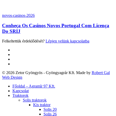
Conheça
novos-casinos-2026
Os
Casinos
Conheça Os Casinos Novos Portugal Com Licença
Novos
Do SRIJ
Portugal
Com
Felkeltettük érdeklődését?
Lépjen velünk kapcsolatba
Licença
Do
twitter
SRIJ
facebook
google-
plus
yelp
© 2026 Zetor Gyöngyös - Gyöngyagrár Kft. Made by
Robert Gal
Web Design
Close
Főoldal – Agramír 97 Kft.
Menu
Kapcsolat
Traktorok
Solis traktorok
Kis traktor
Solis 20
Solis 26