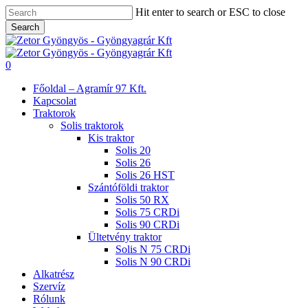
Skip
Hit enter to search or ESC to close
to
Search
main
Close
content
Search
search
0
Menu
Főoldal – Agramír 97 Kft.
Kapcsolat
Traktorok
Solis traktorok
Kis traktor
Solis 20
Solis 26
Solis 26 HST
Szántóföldi traktor
Solis 50 RX
Solis 75 CRDi
Solis 90 CRDi
Ültetvény traktor
Solis N 75 CRDi
Solis N 90 CRDi
Alkatrész
Szervíz
Rólunk