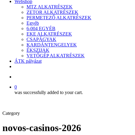
Webshop
MTZ ALKATRÉSZEK
ZETOR ALKATRÉSZEK
PERMETEZŐ ALKATRÉSZEK
Egyéb
6-004 EGYÉB
EKE ALKATRÉSZEK
CSAPÁGYAK
KARDÁNTENGELYEK
ÉKSZIJAK
VETŐGÉP ALKATRÉSZEK
ÁTK pályázat
facebook
search
0
was successfully added to your cart.
Category
novos-casinos-2026