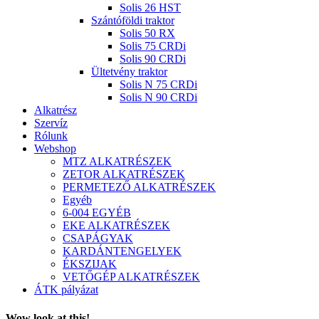
Solis 26 HST
Szántóföldi traktor
Solis 50 RX
Solis 75 CRDi
Solis 90 CRDi
Ültetvény traktor
Solis N 75 CRDi
Solis N 90 CRDi
Alkatrész
Szervíz
Rólunk
Webshop
MTZ ALKATRÉSZEK
ZETOR ALKATRÉSZEK
PERMETEZŐ ALKATRÉSZEK
Egyéb
6-004 EGYÉB
EKE ALKATRÉSZEK
CSAPÁGYAK
KARDÁNTENGELYEK
ÉKSZIJAK
VETŐGÉP ALKATRÉSZEK
ÁTK pályázat
Wow look at this!