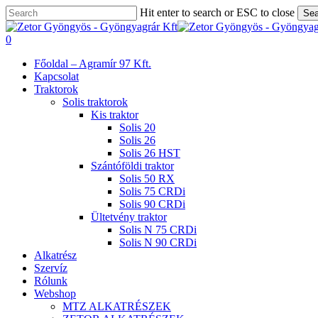
Skip
Hit enter to search or ESC to close
Sea
to
Close
main
Search
search
0
content
Menu
Főoldal – Agramír 97 Kft.
Kapcsolat
Traktorok
Solis traktorok
Kis traktor
Solis 20
Solis 26
Solis 26 HST
Szántóföldi traktor
Solis 50 RX
Solis 75 CRDi
Solis 90 CRDi
Ültetvény traktor
Solis N 75 CRDi
Solis N 90 CRDi
Alkatrész
Szervíz
Rólunk
Webshop
MTZ ALKATRÉSZEK