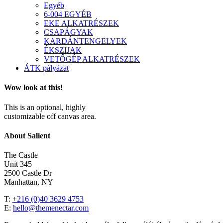
Egyéb
6-004 EGYÉB
EKE ALKATRÉSZEK
CSAPÁGYAK
KARDÁNTENGELYEK
ÉKSZIJAK
VETŐGÉP ALKATRÉSZEK
ÁTK pályázat
Wow look at this!
This is an optional, highly
customizable off canvas area.
About Salient
The Castle
Unit 345
2500 Castle Dr
Manhattan, NY
T:
+216 (0)40 3629 4753
E:
hello@themenectar.com