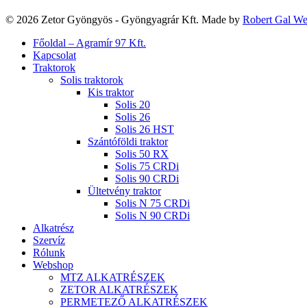
© 2026 Zetor Gyöngyös - Gyöngyagrár Kft. Made by
Robert Gal W
Close
Főoldal – Agramír 97 Kft.
Menu
Kapcsolat
Traktorok
Solis traktorok
Kis traktor
Solis 20
Solis 26
Solis 26 HST
Szántóföldi traktor
Solis 50 RX
Solis 75 CRDi
Solis 90 CRDi
Ültetvény traktor
Solis N 75 CRDi
Solis N 90 CRDi
Alkatrész
Szervíz
Rólunk
Webshop
MTZ ALKATRÉSZEK
ZETOR ALKATRÉSZEK
PERMETEZŐ ALKATRÉSZEK