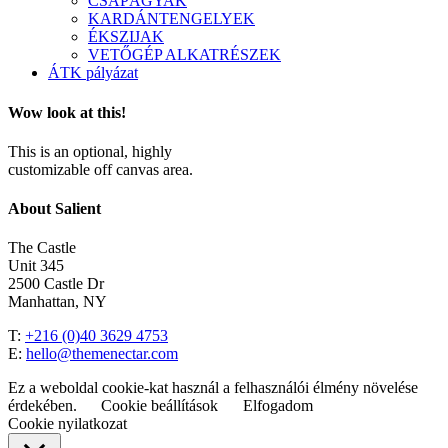
CSAPÁGYAK
KARDÁNTENGELYEK
ÉKSZIJAK
VETŐGÉP ALKATRÉSZEK
ÁTK pályázat
Wow look at this!
This is an optional, highly
customizable off canvas area.
About Salient
The Castle
Unit 345
2500 Castle Dr
Manhattan, NY
T:
+216 (0)40 3629 4753
E:
hello@themenectar.com
Ez a weboldal cookie-kat használ a felhasználói élmény növelése
érdekében.
Cookie beállítások
Elfogadom
Cookie nyilatkozat