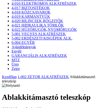
4-016 ELEKTROMOS ALKATRÉSZEK
4-017 BIZTOSITÉKOK
4-018 KÖZCSAVAROK
4-019 KARMANTYÚK
4-020 BILINCSEK,RÖGZITŐK
4-021 HIDRAULIKA TÖMLŐK
4-022 HÚZÓRUGÓK,NYOMÓRUGÓK
5-001 VEGYES ALKATRÉSZEK
5-002 ERDÉSZETI KISGÉPEK ALK.
6-004 EGYÉB
Ajándéktárgyak
Egyéb
GARANCIÁLIS ALKATRÉSZEK
MTZ
Üres
Zetor
Kezdőlap
1-002 ZETOR ALKATRÉSZEK
Ablakkitámasztó
teleszkóp
Ablakkitámasztó teleszkóp