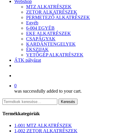
Webshop
MTZ ALKATRÉSZEK
ZETOR ALKATRÉSZEK
PERMETEZŐ ALKATRÉSZEK
Egyéb
6-004 EGYÉB
EKE ALKATRÉSZEK
CSAPÁGYAK
KARDÁNTENGELYEK
ÉKSZIJAK
VETŐGÉP ALKATRÉSZEK
ÁTK pályázat
facebook
search
0
was successfully added to your cart.
Keresés
Keresés
a
következőre:
Termékkategóriák
1-001 MTZ ALKATRÉSZEK
1-002 ZETOR ALKATRÉSZEK