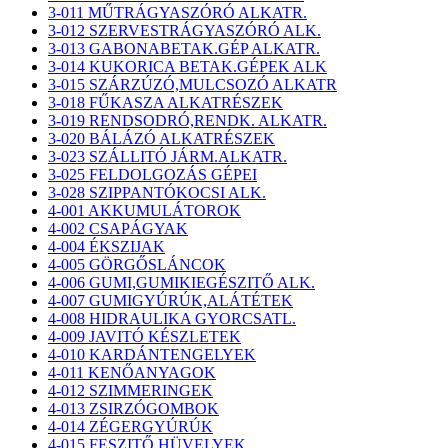
3-011 MŰTRÁGYASZÓRÓ ALKATR.
3-012 SZERVESTRÁGYASZÓRÓ ALK.
3-013 GABONABETAK.GÉP ALKATR.
3-014 KUKORICA BETAK.GÉPEK ALK
3-015 SZÁRZÚZÓ,MULCSOZÓ ALKATR
3-018 FŰKASZA ALKATRÉSZEK
3-019 RENDSODRÓ,RENDK. ALKATR.
3-020 BÁLÁZÓ ALKATRÉSZEK
3-023 SZÁLLITÓ JÁRM.ALKATR.
3-025 FELDOLGOZÁS GÉPEI
3-028 SZIPPANTÓKOCSI ALK.
4-001 AKKUMULÁTOROK
4-002 CSAPÁGYAK
4-004 ÉKSZIJAK
4-005 GÖRGŐSLÁNCOK
4-006 GUMI,GUMIKIEGÉSZITŐ ALK.
4-007 GUMIGYÚRÚK,ALÁTÉTEK
4-008 HIDRAULIKA GYORCSATL.
4-009 JAVITÓ KÉSZLETEK
4-010 KARDÁNTENGELYEK
4-011 KENŐANYAGOK
4-012 SZIMMERINGEK
4-013 ZSIRZÓGOMBOK
4-014 ZÉGERGYÚRÚK
4-015 FESZITŐ HÜVELYEK