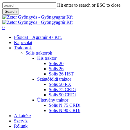
Skip
Hit enter to search or ESC to close
to
Search
main
Close
content
Search
search
0
Menu
Főoldal – Agramír 97 Kft.
Kapcsolat
Traktorok
Solis traktorok
Kis traktor
Solis 20
Solis 26
Solis 26 HST
Szántóföldi traktor
Solis 50 RX
Solis 75 CRDi
Solis 90 CRDi
Ültetvény traktor
Solis N 75 CRDi
Solis N 90 CRDi
Alkatrész
Szervíz
Rólunk