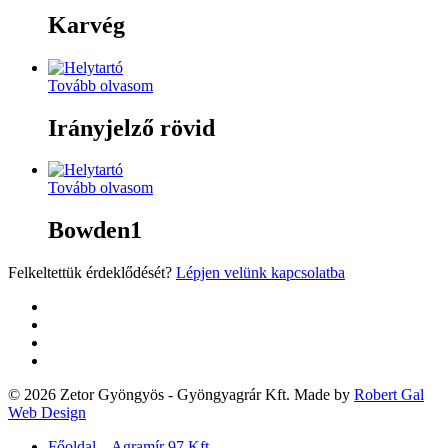
Karvég
Tovább olvasom
Irányjelző rövid
Tovább olvasom
Bowden1
Felkeltettük érdeklődését?
Lépjen velünk kapcsolatba
twitter
facebook
google-
plus
yelp
© 2026 Zetor Gyöngyös - Gyöngyagrár Kft. Made by
Robert Gal
Web Design
Close
Főoldal – Agramír 97 Kft.