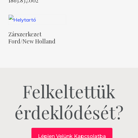
1863.837.002
Tovább Olvasom
Zárszerkezet
Ford/New Holland
Felkeltettük
érdeklődését?
Lépjen Velünk Kapcsolatba