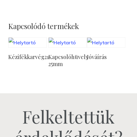
Kapcsolódó termékek
Tovább
Tovább
Tovább
Kézifékkarvég21
Kapcsolóhüvely
Jóváírás
Olvasom
Olvasom
Olvasom
25mm
Felkeltettük