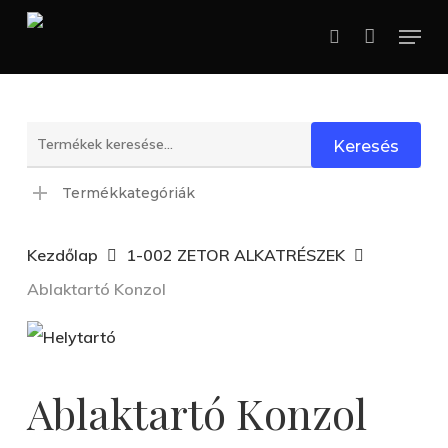
Skip
Menu
search
to
main
content
Keresés
Keresés
a
Termékkategóriák
következőre:
Kezdőlap
1-002 ZETOR ALKATRÉSZEK
Ablaktartó Konzol
Ablaktartó Konzol