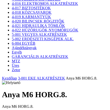
4-016 ELEKTROMOS ALKATRÉSZEK
4-017 BIZTOSITÉKOK
4-018 KÖZCSAVAROK
4-019 KARMANTYÚK
4-020 BILINCSEK,RÖGZITŐK
4-021 HIDRAULIKA TÖMLŐK
4-022 HÚZÓRUGÓK,NYOMÓRUGÓK
5-001 VEGYES ALKATRÉSZEK
5-002 ERDÉSZETI KISGÉPEK ALK.
6-004 EGYÉB
Ajándéktárgyak
Egyéb
GARANCIÁLIS ALKATRÉSZEK
MTZ
Üres
Zetor
Kezdőlap
3-001 EKE ALKATRÉSZEK
Anya M6 HORG.8.
Anya M6 HORG.8.
Anya M6 HORG.8.