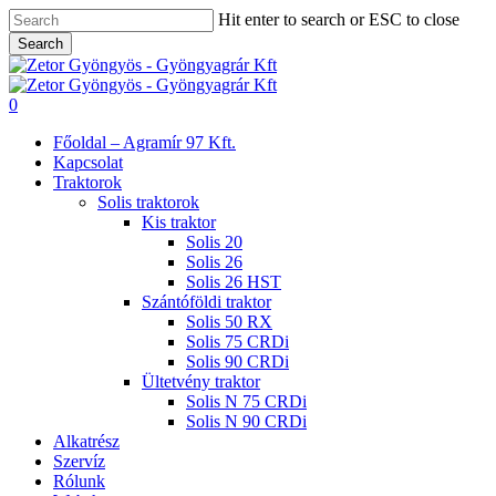
Skip
Hit enter to search or ESC to close
to
Search
main
Close
content
Search
search
0
Menu
Főoldal – Agramír 97 Kft.
Kapcsolat
Traktorok
Solis traktorok
Kis traktor
Solis 20
Solis 26
Solis 26 HST
Szántóföldi traktor
Solis 50 RX
Solis 75 CRDi
Solis 90 CRDi
Ültetvény traktor
Solis N 75 CRDi
Solis N 90 CRDi
Alkatrész
Szervíz
Rólunk