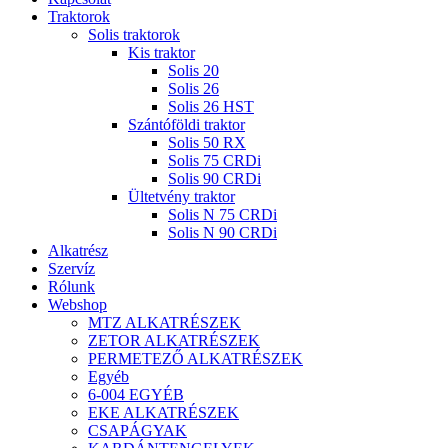
Traktorok
Solis traktorok
Kis traktor
Solis 20
Solis 26
Solis 26 HST
Szántóföldi traktor
Solis 50 RX
Solis 75 CRDi
Solis 90 CRDi
Ültetvény traktor
Solis N 75 CRDi
Solis N 90 CRDi
Alkatrész
Szervíz
Rólunk
Webshop
MTZ ALKATRÉSZEK
ZETOR ALKATRÉSZEK
PERMETEZŐ ALKATRÉSZEK
Egyéb
6-004 EGYÉB
EKE ALKATRÉSZEK
CSAPÁGYAK