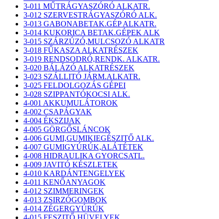
3-011 MŰTRÁGYASZÓRÓ ALKATR.
3-012 SZERVESTRÁGYASZÓRÓ ALK.
3-013 GABONABETAK.GÉP ALKATR.
3-014 KUKORICA BETAK.GÉPEK ALK
3-015 SZÁRZÚZÓ,MULCSOZÓ ALKATR
3-018 FŰKASZA ALKATRÉSZEK
3-019 RENDSODRÓ,RENDK. ALKATR.
3-020 BÁLÁZÓ ALKATRÉSZEK
3-023 SZÁLLITÓ JÁRM.ALKATR.
3-025 FELDOLGOZÁS GÉPEI
3-028 SZIPPANTÓKOCSI ALK.
4-001 AKKUMULÁTOROK
4-002 CSAPÁGYAK
4-004 ÉKSZIJAK
4-005 GÖRGŐSLÁNCOK
4-006 GUMI,GUMIKIEGÉSZITŐ ALK.
4-007 GUMIGYÚRÚK,ALÁTÉTEK
4-008 HIDRAULIKA GYORCSATL.
4-009 JAVITÓ KÉSZLETEK
4-010 KARDÁNTENGELYEK
4-011 KENŐANYAGOK
4-012 SZIMMERINGEK
4-013 ZSIRZÓGOMBOK
4-014 ZÉGERGYÚRÚK
4-015 FESZITŐ HÜVELYEK