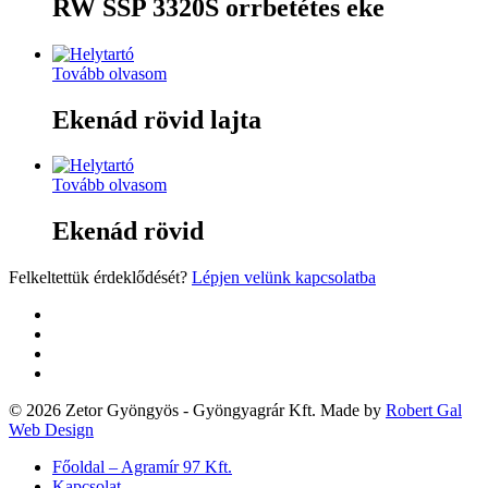
RW SSP 3320S orrbetétes eke
Tovább olvasom
Ekenád rövid lajta
Tovább olvasom
Ekenád rövid
Felkeltettük érdeklődését?
Lépjen velünk kapcsolatba
twitter
facebook
google-
plus
yelp
© 2026 Zetor Gyöngyös - Gyöngyagrár Kft. Made by
Robert Gal
Web Design
Close
Főoldal – Agramír 97 Kft.
Menu
Kapcsolat