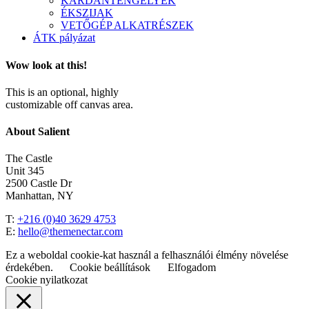
KARDÁNTENGELYEK
ÉKSZIJAK
VETŐGÉP ALKATRÉSZEK
ÁTK pályázat
Wow look at this!
This is an optional, highly
customizable off canvas area.
About Salient
The Castle
Unit 345
2500 Castle Dr
Manhattan, NY
T:
+216 (0)40 3629 4753
E:
hello@themenectar.com
Ez a weboldal cookie-kat használ a felhasználói élmény növelése
érdekében.
Cookie beállítások
Elfogadom
Cookie nyilatkozat