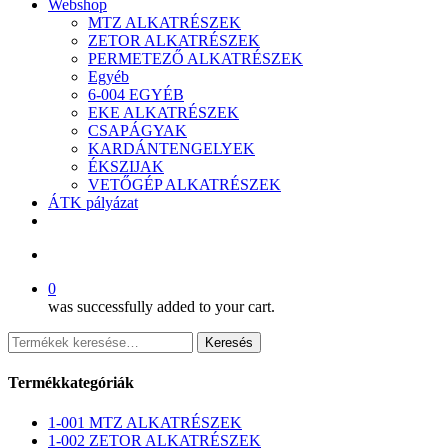
Webshop
MTZ ALKATRÉSZEK
ZETOR ALKATRÉSZEK
PERMETEZŐ ALKATRÉSZEK
Egyéb
6-004 EGYÉB
EKE ALKATRÉSZEK
CSAPÁGYAK
KARDÁNTENGELYEK
ÉKSZIJAK
VETŐGÉP ALKATRÉSZEK
ÁTK pályázat
facebook
search
0
was successfully added to your cart.
Keresés
Keresés
a
következőre:
Termékkategóriák
1-001 MTZ ALKATRÉSZEK
1-002 ZETOR ALKATRÉSZEK