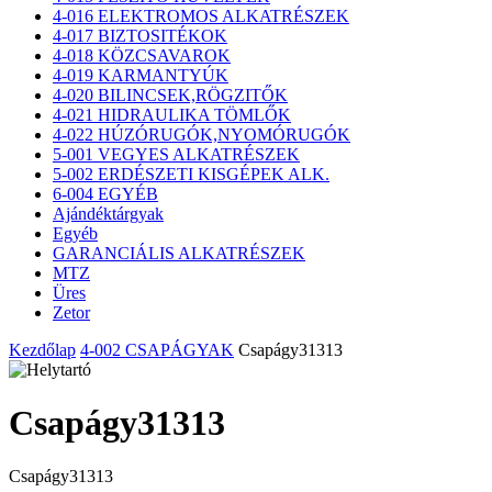
4-016 ELEKTROMOS ALKATRÉSZEK
4-017 BIZTOSITÉKOK
4-018 KÖZCSAVAROK
4-019 KARMANTYÚK
4-020 BILINCSEK,RÖGZITŐK
4-021 HIDRAULIKA TÖMLŐK
4-022 HÚZÓRUGÓK,NYOMÓRUGÓK
5-001 VEGYES ALKATRÉSZEK
5-002 ERDÉSZETI KISGÉPEK ALK.
6-004 EGYÉB
Ajándéktárgyak
Egyéb
GARANCIÁLIS ALKATRÉSZEK
MTZ
Üres
Zetor
Kezdőlap
4-002 CSAPÁGYAK
Csapágy31313
Csapágy31313
Csapágy31313