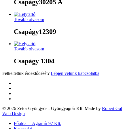
Csapágy30205 A
Tovább olvasom
Csapágy12309
Tovább olvasom
Csapágy 1304
Felkeltettük érdeklődését?
Lépjen velünk kapcsolatba
twitter
facebook
google-
plus
yelp
© 2026 Zetor Gyöngyös - Gyöngyagrár Kft. Made by
Robert Gal
Web Design
Close
Főoldal – Agramír 97 Kft.
Menu
Kapcsolat