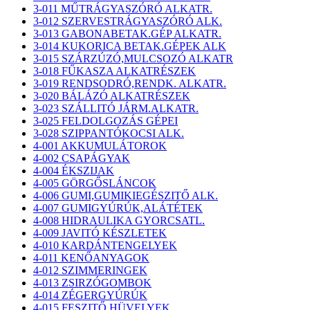
3-011 MŰTRÁGYASZÓRÓ ALKATR.
3-012 SZERVESTRÁGYASZÓRÓ ALK.
3-013 GABONABETAK.GÉP ALKATR.
3-014 KUKORICA BETAK.GÉPEK ALK
3-015 SZÁRZÚZÓ,MULCSOZÓ ALKATR
3-018 FŰKASZA ALKATRÉSZEK
3-019 RENDSODRÓ,RENDK. ALKATR.
3-020 BÁLÁZÓ ALKATRÉSZEK
3-023 SZÁLLITÓ JÁRM.ALKATR.
3-025 FELDOLGOZÁS GÉPEI
3-028 SZIPPANTÓKOCSI ALK.
4-001 AKKUMULÁTOROK
4-002 CSAPÁGYAK
4-004 ÉKSZIJAK
4-005 GÖRGŐSLÁNCOK
4-006 GUMI,GUMIKIEGÉSZITŐ ALK.
4-007 GUMIGYÚRÚK,ALÁTÉTEK
4-008 HIDRAULIKA GYORCSATL.
4-009 JAVITÓ KÉSZLETEK
4-010 KARDÁNTENGELYEK
4-011 KENŐANYAGOK
4-012 SZIMMERINGEK
4-013 ZSIRZÓGOMBOK
4-014 ZÉGERGYÚRÚK
4-015 FESZITŐ HÜVELYEK