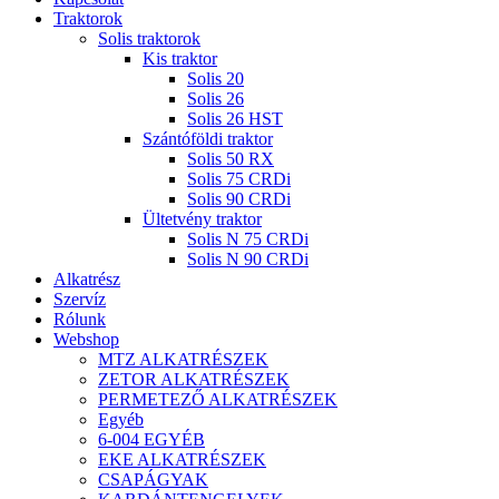
Traktorok
Solis traktorok
Kis traktor
Solis 20
Solis 26
Solis 26 HST
Szántóföldi traktor
Solis 50 RX
Solis 75 CRDi
Solis 90 CRDi
Ültetvény traktor
Solis N 75 CRDi
Solis N 90 CRDi
Alkatrész
Szervíz
Rólunk
Webshop
MTZ ALKATRÉSZEK
ZETOR ALKATRÉSZEK
PERMETEZŐ ALKATRÉSZEK
Egyéb
6-004 EGYÉB
EKE ALKATRÉSZEK
CSAPÁGYAK