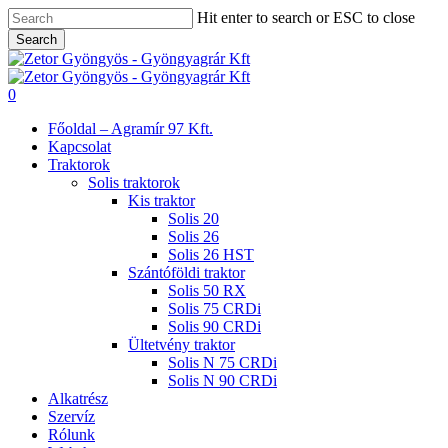
Skip
Hit enter to search or ESC to close
to
Search
main
Close
content
Search
search
0
Menu
Főoldal – Agramír 97 Kft.
Kapcsolat
Traktorok
Solis traktorok
Kis traktor
Solis 20
Solis 26
Solis 26 HST
Szántóföldi traktor
Solis 50 RX
Solis 75 CRDi
Solis 90 CRDi
Ültetvény traktor
Solis N 75 CRDi
Solis N 90 CRDi
Alkatrész
Szervíz
Rólunk