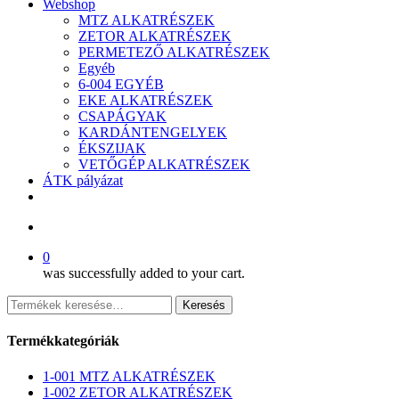
Webshop
MTZ ALKATRÉSZEK
ZETOR ALKATRÉSZEK
PERMETEZŐ ALKATRÉSZEK
Egyéb
6-004 EGYÉB
EKE ALKATRÉSZEK
CSAPÁGYAK
KARDÁNTENGELYEK
ÉKSZIJAK
VETŐGÉP ALKATRÉSZEK
ÁTK pályázat
facebook
search
0
was successfully added to your cart.
Keresés
Keresés
a
következőre:
Termékkategóriák
1-001 MTZ ALKATRÉSZEK
1-002 ZETOR ALKATRÉSZEK