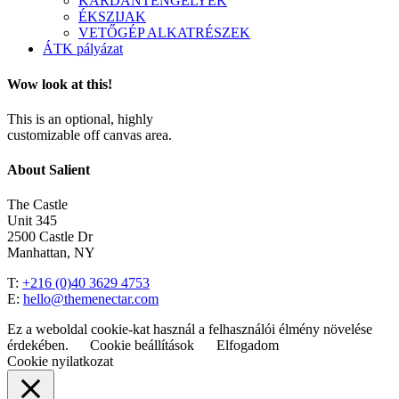
KARDÁNTENGELYEK
ÉKSZIJAK
VETŐGÉP ALKATRÉSZEK
ÁTK pályázat
Wow look at this!
This is an optional, highly
customizable off canvas area.
About Salient
The Castle
Unit 345
2500 Castle Dr
Manhattan, NY
T:
+216 (0)40 3629 4753
E:
hello@themenectar.com
Ez a weboldal cookie-kat használ a felhasználói élmény növelése
érdekében.
Cookie beállítások
Elfogadom
Cookie nyilatkozat