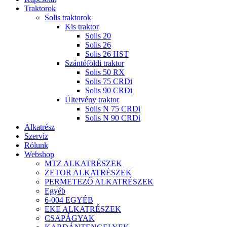
Traktorok
Solis traktorok
Kis traktor
Solis 20
Solis 26
Solis 26 HST
Szántóföldi traktor
Solis 50 RX
Solis 75 CRDi
Solis 90 CRDi
Ültetvény traktor
Solis N 75 CRDi
Solis N 90 CRDi
Alkatrész
Szervíz
Rólunk
Webshop
MTZ ALKATRÉSZEK
ZETOR ALKATRÉSZEK
PERMETEZŐ ALKATRÉSZEK
Egyéb
6-004 EGYÉB
EKE ALKATRÉSZEK
CSAPÁGYAK