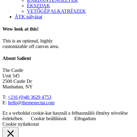
KARDÁNTENGELYEK
ÉKSZIJAK
VETŐGÉP ALKATRÉSZEK
ÁTK pályázat
Wow look at this!
This is an optional, highly
customizable off canvas area.
About Salient
The Castle
Unit 345
2500 Castle Dr
Manhattan, NY
T:
+216 (0)40 3629 4753
E:
hello@themenectar.com
Ez a weboldal cookie-kat használ a felhasználói élmény növelése
érdekében.
Cookie beállítások
Elfogadom
Cookie nyilatkozat