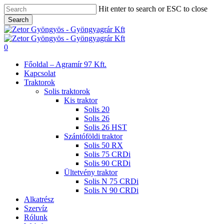
Skip
Hit enter to search or ESC to close
to
Search
main
Close
content
Search
search
0
Menu
Főoldal – Agramír 97 Kft.
Kapcsolat
Traktorok
Solis traktorok
Kis traktor
Solis 20
Solis 26
Solis 26 HST
Szántóföldi traktor
Solis 50 RX
Solis 75 CRDi
Solis 90 CRDi
Ültetvény traktor
Solis N 75 CRDi
Solis N 90 CRDi
Alkatrész
Szervíz
Rólunk