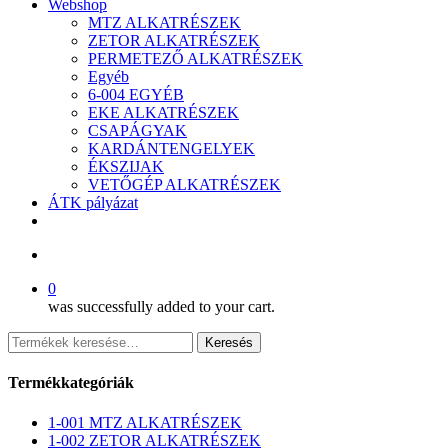
Webshop
MTZ ALKATRÉSZEK
ZETOR ALKATRÉSZEK
PERMETEZŐ ALKATRÉSZEK
Egyéb
6-004 EGYÉB
EKE ALKATRÉSZEK
CSAPÁGYAK
KARDÁNTENGELYEK
ÉKSZIJAK
VETŐGÉP ALKATRÉSZEK
ÁTK pályázat
facebook
search
0
was successfully added to your cart.
Keresés
Keresés
a
következőre:
Termékkategóriák
1-001 MTZ ALKATRÉSZEK
1-002 ZETOR ALKATRÉSZEK