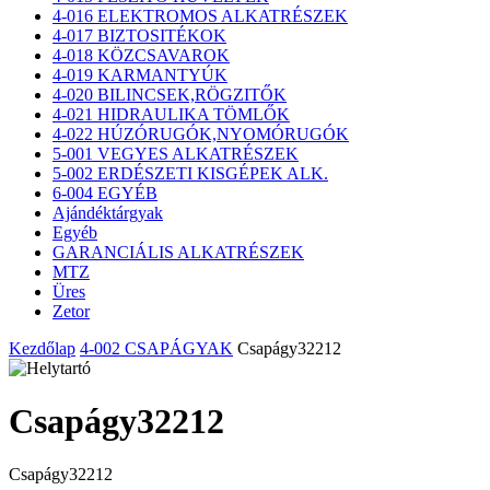
4-016 ELEKTROMOS ALKATRÉSZEK
4-017 BIZTOSITÉKOK
4-018 KÖZCSAVAROK
4-019 KARMANTYÚK
4-020 BILINCSEK,RÖGZITŐK
4-021 HIDRAULIKA TÖMLŐK
4-022 HÚZÓRUGÓK,NYOMÓRUGÓK
5-001 VEGYES ALKATRÉSZEK
5-002 ERDÉSZETI KISGÉPEK ALK.
6-004 EGYÉB
Ajándéktárgyak
Egyéb
GARANCIÁLIS ALKATRÉSZEK
MTZ
Üres
Zetor
Kezdőlap
4-002 CSAPÁGYAK
Csapágy32212
Csapágy32212
Csapágy32212