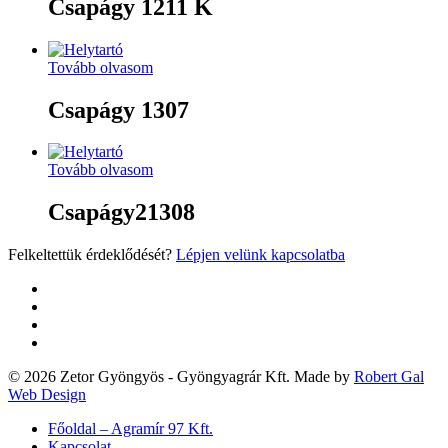
Csapágy 1211 K
Tovább olvasom
Csapágy 1307
Tovább olvasom
Csapágy21308
Felkeltettük érdeklődését?
Lépjen velünk kapcsolatba
twitter
facebook
google-
plus
yelp
© 2026 Zetor Gyöngyös - Gyöngyagrár Kft. Made by
Robert Gal
Web Design
Close
Főoldal – Agramír 97 Kft.
Menu
Kapcsolat