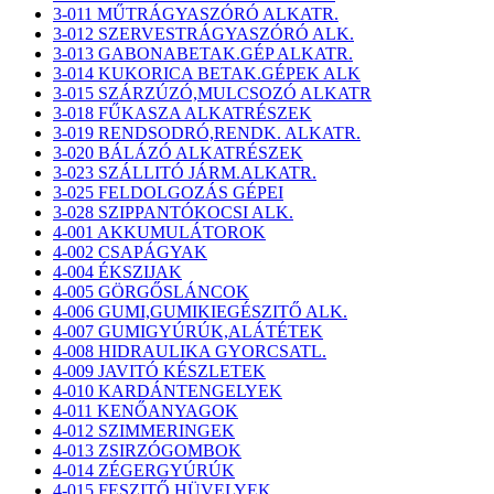
3-011 MŰTRÁGYASZÓRÓ ALKATR.
3-012 SZERVESTRÁGYASZÓRÓ ALK.
3-013 GABONABETAK.GÉP ALKATR.
3-014 KUKORICA BETAK.GÉPEK ALK
3-015 SZÁRZÚZÓ,MULCSOZÓ ALKATR
3-018 FŰKASZA ALKATRÉSZEK
3-019 RENDSODRÓ,RENDK. ALKATR.
3-020 BÁLÁZÓ ALKATRÉSZEK
3-023 SZÁLLITÓ JÁRM.ALKATR.
3-025 FELDOLGOZÁS GÉPEI
3-028 SZIPPANTÓKOCSI ALK.
4-001 AKKUMULÁTOROK
4-002 CSAPÁGYAK
4-004 ÉKSZIJAK
4-005 GÖRGŐSLÁNCOK
4-006 GUMI,GUMIKIEGÉSZITŐ ALK.
4-007 GUMIGYÚRÚK,ALÁTÉTEK
4-008 HIDRAULIKA GYORCSATL.
4-009 JAVITÓ KÉSZLETEK
4-010 KARDÁNTENGELYEK
4-011 KENŐANYAGOK
4-012 SZIMMERINGEK
4-013 ZSIRZÓGOMBOK
4-014 ZÉGERGYÚRÚK
4-015 FESZITŐ HÜVELYEK