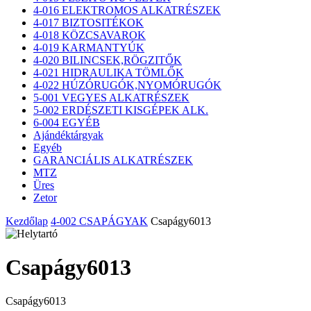
4-016 ELEKTROMOS ALKATRÉSZEK
4-017 BIZTOSITÉKOK
4-018 KÖZCSAVAROK
4-019 KARMANTYÚK
4-020 BILINCSEK,RÖGZITŐK
4-021 HIDRAULIKA TÖMLŐK
4-022 HÚZÓRUGÓK,NYOMÓRUGÓK
5-001 VEGYES ALKATRÉSZEK
5-002 ERDÉSZETI KISGÉPEK ALK.
6-004 EGYÉB
Ajándéktárgyak
Egyéb
GARANCIÁLIS ALKATRÉSZEK
MTZ
Üres
Zetor
Kezdőlap
4-002 CSAPÁGYAK
Csapágy6013
Csapágy6013
Csapágy6013