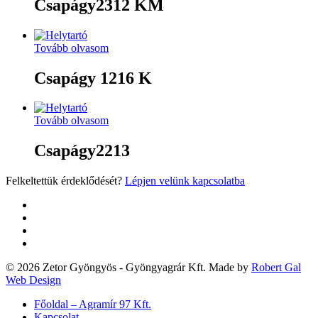
Csapágy2312 KM
Tovább olvasom
Csapágy 1216 K
Tovább olvasom
Csapágy2213
Felkeltettük érdeklődését?
Lépjen velünk kapcsolatba
twitter
facebook
google-
plus
yelp
© 2026 Zetor Gyöngyös - Gyöngyagrár Kft. Made by
Robert Gal
Web Design
Close
Főoldal – Agramír 97 Kft.
Menu
Kapcsolat