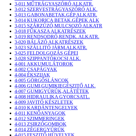
3-011 MŰTRÁGYASZÓRÓ ALKATR.
3-012 SZERVESTRÁGYASZÓRÓ ALK.
3-013 GABONABETAK.GÉP ALKATR.
3-014 KUKORICA BETAK.GÉPEK ALK
3-015 SZÁRZÚZÓ,MULCSOZÓ ALKATR
3-018 FŰKASZA ALKATRÉSZEK
3-019 RENDSODRÓ,RENDK. ALKATR.
3-020 BÁLÁZÓ ALKATRÉSZEK
3-023 SZÁLLITÓ JÁRM.ALKATR.
3-025 FELDOLGOZÁS GÉPEI
3-028 SZIPPANTÓKOCSI ALK.
4-001 AKKUMULÁTOROK
4-002 CSAPÁGYAK
4-004 ÉKSZIJAK
4-005 GÖRGŐSLÁNCOK
4-006 GUMI,GUMIKIEGÉSZITŐ ALK.
4-007 GUMIGYÚRÚK,ALÁTÉTEK
4-008 HIDRAULIKA GYORCSATL.
4-009 JAVITÓ KÉSZLETEK
4-010 KARDÁNTENGELYEK
4-011 KENŐANYAGOK
4-012 SZIMMERINGEK
4-013 ZSIRZÓGOMBOK
4-014 ZÉGERGYÚRÚK
4-015 FESZITŐ HÜVELYEK