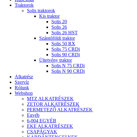
Traktorok
Solis traktorok
Kis traktor
Solis 20
Solis 26
Solis 26 HST
Szántóföldi traktor
Solis 50 RX
Solis 75 CRDi
Solis 90 CRDi
Ültetvény traktor
Solis N 75 CRDi
Solis N 90 CRDi
Alkatrész
Szervíz
Rólunk
Webshop
MTZ ALKATRÉSZEK
ZETOR ALKATRÉSZEK
PERMETEZŐ ALKATRÉSZEK
Egyéb
6-004 EGYÉB
EKE ALKATRÉSZEK
CSAPÁGYAK