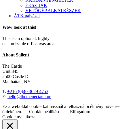
KARDÁNTENGELYEK
ÉKSZIJAK
VETŐGÉP ALKATRÉSZEK
ÁTK pályázat
Wow look at this!
This is an optional, highly
customizable off canvas area.
About Salient
The Castle
Unit 345
2500 Castle Dr
Manhattan, NY
T:
+216 (0)40 3629 4753
E:
hello@themenectar.com
Ez a weboldal cookie-kat használ a felhasználói élmény növelése
érdekében.
Cookie beállítások
Elfogadom
Cookie nyilatkozat