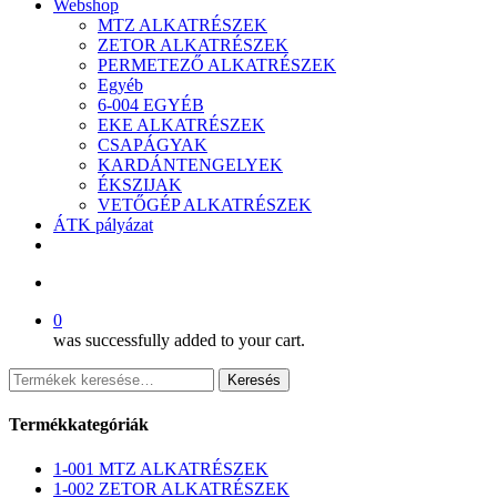
Webshop
MTZ ALKATRÉSZEK
ZETOR ALKATRÉSZEK
PERMETEZŐ ALKATRÉSZEK
Egyéb
6-004 EGYÉB
EKE ALKATRÉSZEK
CSAPÁGYAK
KARDÁNTENGELYEK
ÉKSZIJAK
VETŐGÉP ALKATRÉSZEK
ÁTK pályázat
facebook
search
0
was successfully added to your cart.
Keresés
Keresés
a
következőre:
Termékkategóriák
1-001 MTZ ALKATRÉSZEK
1-002 ZETOR ALKATRÉSZEK