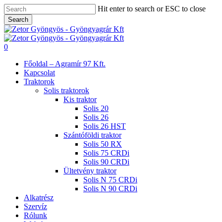
Skip
Hit enter to search or ESC to close
to
Search
main
Close
content
Search
search
0
Menu
Főoldal – Agramír 97 Kft.
Kapcsolat
Traktorok
Solis traktorok
Kis traktor
Solis 20
Solis 26
Solis 26 HST
Szántóföldi traktor
Solis 50 RX
Solis 75 CRDi
Solis 90 CRDi
Ültetvény traktor
Solis N 75 CRDi
Solis N 90 CRDi
Alkatrész
Szervíz
Rólunk