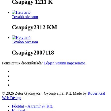
Csapágy 1211 K
Tovább olvasom
Csapágy2312 KM
Tovább olvasom
Csapágy2007118
Felkeltettük érdeklődését?
Lépjen velünk kapcsolatba
twitter
facebook
google-
plus
yelp
© 2026 Zetor Gyöngyös - Gyöngyagrár Kft. Made by
Robert Gal
Web Design
Close
Főoldal – Agramír 97 Kft.
Menu
Kapcsolat