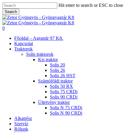
Skip
Hit enter to search or ESC to close
to
Search
main
Close
content
Search
search
0
Menu
Főoldal – Agramír 97 Kft.
Kapcsolat
Traktorok
Solis traktorok
Kis traktor
Solis 20
Solis 26
Solis 26 HST
Szántóföldi traktor
Solis 50 RX
Solis 75 CRDi
Solis 90 CRDi
Ültetvény traktor
Solis N 75 CRDi
Solis N 90 CRDi
Alkatrész
Szervíz
Rólunk