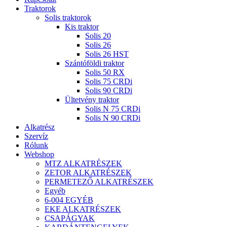
Traktorok
Solis traktorok
Kis traktor
Solis 20
Solis 26
Solis 26 HST
Szántóföldi traktor
Solis 50 RX
Solis 75 CRDi
Solis 90 CRDi
Ültetvény traktor
Solis N 75 CRDi
Solis N 90 CRDi
Alkatrész
Szervíz
Rólunk
Webshop
MTZ ALKATRÉSZEK
ZETOR ALKATRÉSZEK
PERMETEZŐ ALKATRÉSZEK
Egyéb
6-004 EGYÉB
EKE ALKATRÉSZEK
CSAPÁGYAK