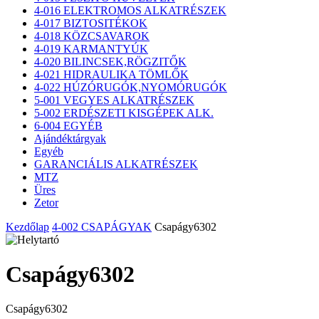
4-016 ELEKTROMOS ALKATRÉSZEK
4-017 BIZTOSITÉKOK
4-018 KÖZCSAVAROK
4-019 KARMANTYÚK
4-020 BILINCSEK,RÖGZITŐK
4-021 HIDRAULIKA TÖMLŐK
4-022 HÚZÓRUGÓK,NYOMÓRUGÓK
5-001 VEGYES ALKATRÉSZEK
5-002 ERDÉSZETI KISGÉPEK ALK.
6-004 EGYÉB
Ajándéktárgyak
Egyéb
GARANCIÁLIS ALKATRÉSZEK
MTZ
Üres
Zetor
Kezdőlap
4-002 CSAPÁGYAK
Csapágy6302
Csapágy6302
Csapágy6302