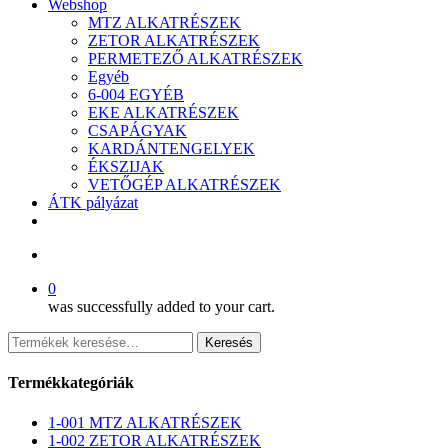
Webshop
MTZ ALKATRÉSZEK
ZETOR ALKATRÉSZEK
PERMETEZŐ ALKATRÉSZEK
Egyéb
6-004 EGYÉB
EKE ALKATRÉSZEK
CSAPÁGYAK
KARDÁNTENGELYEK
ÉKSZIJAK
VETŐGÉP ALKATRÉSZEK
ÁTK pályázat
facebook
search
0
was successfully added to your cart.
Keresés
Keresés
a
következőre:
Termékkategóriák
1-001 MTZ ALKATRÉSZEK
1-002 ZETOR ALKATRÉSZEK