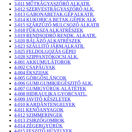
3-011 MŰTRÁGYASZÓRÓ ALKATR.
3-012 SZERVESTRÁGYASZÓRÓ ALK.
3-013 GABONABETAK.GÉP ALKATR.
3-014 KUKORICA BETAK.GÉPEK ALK
3-015 SZÁRZÚZÓ,MULCSOZÓ ALKATR
3-018 FŰKASZA ALKATRÉSZEK
3-019 RENDSODRÓ,RENDK. ALKATR.
3-020 BÁLÁZÓ ALKATRÉSZEK
3-023 SZÁLLITÓ JÁRM.ALKATR.
3-025 FELDOLGOZÁS GÉPEI
3-028 SZIPPANTÓKOCSI ALK.
4-001 AKKUMULÁTOROK
4-002 CSAPÁGYAK
4-004 ÉKSZIJAK
4-005 GÖRGŐSLÁNCOK
4-006 GUMI,GUMIKIEGÉSZITŐ ALK.
4-007 GUMIGYÚRÚK,ALÁTÉTEK
4-008 HIDRAULIKA GYORCSATL.
4-009 JAVITÓ KÉSZLETEK
4-010 KARDÁNTENGELYEK
4-011 KENŐANYAGOK
4-012 SZIMMERINGEK
4-013 ZSIRZÓGOMBOK
4-014 ZÉGERGYÚRÚK
4-015 FESZITŐ HÜVELYEK