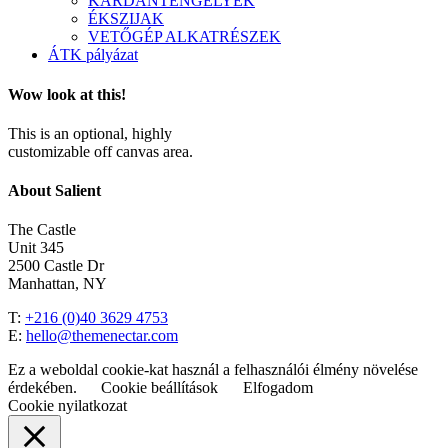
KARDÁNTENGELYEK
ÉKSZIJAK
VETŐGÉP ALKATRÉSZEK
ÁTK pályázat
Wow look at this!
This is an optional, highly
customizable off canvas area.
About Salient
The Castle
Unit 345
2500 Castle Dr
Manhattan, NY
T:
+216 (0)40 3629 4753
E:
hello@themenectar.com
Ez a weboldal cookie-kat használ a felhasználói élmény növelése
érdekében.
Cookie beállítások
Elfogadom
Cookie nyilatkozat