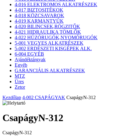
4-016 ELEKTROMOS ALKATRÉSZEK
4-017 BIZTOSITÉKOK
4-018 KÖZCSAVAROK
4-019 KARMANTYÚK
4-020 BILINCSEK,RÖGZITŐK
4-021 HIDRAULIKA TÖMLŐK
4-022 HÚZÓRUGÓK,NYOMÓRUGÓK
5-001 VEGYES ALKATRÉSZEK
5-002 ERDÉSZETI KISGÉPEK ALK.
6-004 EGYÉB
Ajándéktárgyak
Egyéb
GARANCIÁLIS ALKATRÉSZEK
MTZ
Üres
Zetor
Kezdőlap
4-002 CSAPÁGYAK
CsapágyN-312
CsapágyN-312
CsapágyN-312