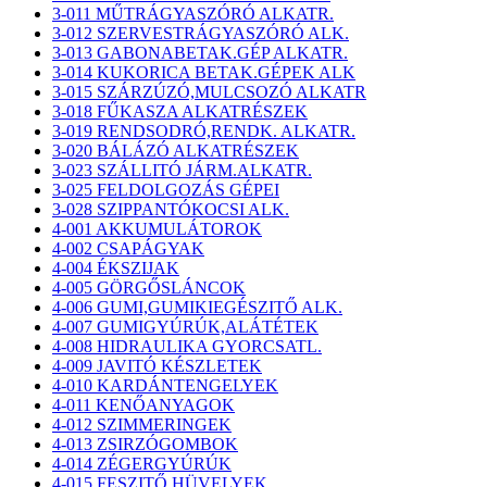
3-011 MŰTRÁGYASZÓRÓ ALKATR.
3-012 SZERVESTRÁGYASZÓRÓ ALK.
3-013 GABONABETAK.GÉP ALKATR.
3-014 KUKORICA BETAK.GÉPEK ALK
3-015 SZÁRZÚZÓ,MULCSOZÓ ALKATR
3-018 FŰKASZA ALKATRÉSZEK
3-019 RENDSODRÓ,RENDK. ALKATR.
3-020 BÁLÁZÓ ALKATRÉSZEK
3-023 SZÁLLITÓ JÁRM.ALKATR.
3-025 FELDOLGOZÁS GÉPEI
3-028 SZIPPANTÓKOCSI ALK.
4-001 AKKUMULÁTOROK
4-002 CSAPÁGYAK
4-004 ÉKSZIJAK
4-005 GÖRGŐSLÁNCOK
4-006 GUMI,GUMIKIEGÉSZITŐ ALK.
4-007 GUMIGYÚRÚK,ALÁTÉTEK
4-008 HIDRAULIKA GYORCSATL.
4-009 JAVITÓ KÉSZLETEK
4-010 KARDÁNTENGELYEK
4-011 KENŐANYAGOK
4-012 SZIMMERINGEK
4-013 ZSIRZÓGOMBOK
4-014 ZÉGERGYÚRÚK
4-015 FESZITŐ HÜVELYEK