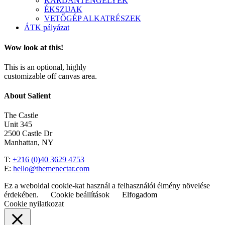
KARDÁNTENGELYEK
ÉKSZIJAK
VETŐGÉP ALKATRÉSZEK
ÁTK pályázat
Wow look at this!
This is an optional, highly
customizable off canvas area.
About Salient
The Castle
Unit 345
2500 Castle Dr
Manhattan, NY
T:
+216 (0)40 3629 4753
E:
hello@themenectar.com
Ez a weboldal cookie-kat használ a felhasználói élmény növelése
érdekében.
Cookie beállítások
Elfogadom
Cookie nyilatkozat