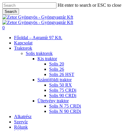
Skip
Hit enter to search or ESC to close
to
Search
main
Close
content
Search
search
0
Menu
Főoldal – Agramír 97 Kft.
Kapcsolat
Traktorok
Solis traktorok
Kis traktor
Solis 20
Solis 26
Solis 26 HST
Szántóföldi traktor
Solis 50 RX
Solis 75 CRDi
Solis 90 CRDi
Ültetvény traktor
Solis N 75 CRDi
Solis N 90 CRDi
Alkatrész
Szervíz
Rólunk