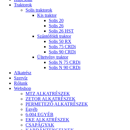
Traktorok
Solis traktorok
Kis traktor
Solis 20
Solis 26
Solis 26 HST
Szántóföldi traktor
Solis 50 RX
Solis 75 CRDi
Solis 90 CRDi
Ültetvény traktor
Solis N 75 CRDi
Solis N 90 CRDi
Alkatrész
Szervíz
Rólunk
Webshop
MTZ ALKATRÉSZEK
ZETOR ALKATRÉSZEK
PERMETEZŐ ALKATRÉSZEK
Egyéb
6-004 EGYÉB
EKE ALKATRÉSZEK
CSAPÁGYAK