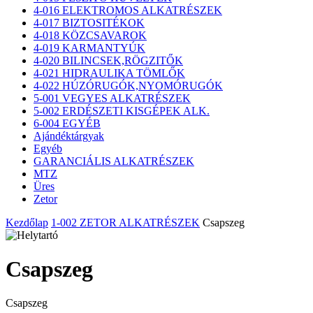
4-016 ELEKTROMOS ALKATRÉSZEK
4-017 BIZTOSITÉKOK
4-018 KÖZCSAVAROK
4-019 KARMANTYÚK
4-020 BILINCSEK,RÖGZITŐK
4-021 HIDRAULIKA TÖMLŐK
4-022 HÚZÓRUGÓK,NYOMÓRUGÓK
5-001 VEGYES ALKATRÉSZEK
5-002 ERDÉSZETI KISGÉPEK ALK.
6-004 EGYÉB
Ajándéktárgyak
Egyéb
GARANCIÁLIS ALKATRÉSZEK
MTZ
Üres
Zetor
Kezdőlap
1-002 ZETOR ALKATRÉSZEK
Csapszeg
Csapszeg
Csapszeg