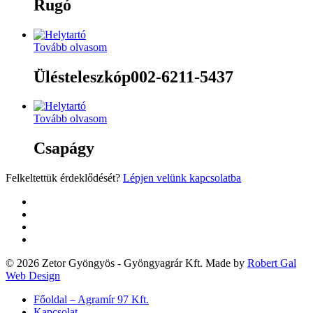
Rugó
Tovább olvasom
Ülésteleszkóp002-6211-5437
Tovább olvasom
Csapágy
Felkeltettük érdeklődését?
Lépjen velünk kapcsolatba
twitter
facebook
google-
plus
yelp
© 2026 Zetor Gyöngyös - Gyöngyagrár Kft. Made by
Robert Gal
Web Design
Close
Főoldal – Agramír 97 Kft.
Menu
Kapcsolat