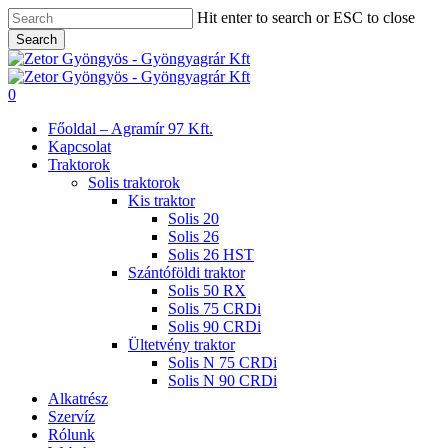
Skip
Hit enter to search or ESC to close
to
Search
main
Close
content
Search
search
0
Menu
Főoldal – Agramír 97 Kft.
Kapcsolat
Traktorok
Solis traktorok
Kis traktor
Solis 20
Solis 26
Solis 26 HST
Szántóföldi traktor
Solis 50 RX
Solis 75 CRDi
Solis 90 CRDi
Ültetvény traktor
Solis N 75 CRDi
Solis N 90 CRDi
Alkatrész
Szervíz
Rólunk