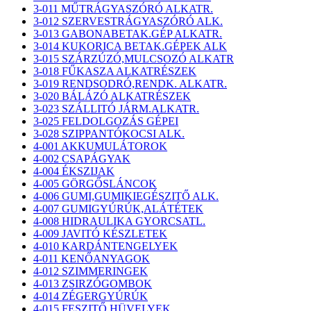
3-011 MŰTRÁGYASZÓRÓ ALKATR.
3-012 SZERVESTRÁGYASZÓRÓ ALK.
3-013 GABONABETAK.GÉP ALKATR.
3-014 KUKORICA BETAK.GÉPEK ALK
3-015 SZÁRZÚZÓ,MULCSOZÓ ALKATR
3-018 FŰKASZA ALKATRÉSZEK
3-019 RENDSODRÓ,RENDK. ALKATR.
3-020 BÁLÁZÓ ALKATRÉSZEK
3-023 SZÁLLITÓ JÁRM.ALKATR.
3-025 FELDOLGOZÁS GÉPEI
3-028 SZIPPANTÓKOCSI ALK.
4-001 AKKUMULÁTOROK
4-002 CSAPÁGYAK
4-004 ÉKSZIJAK
4-005 GÖRGŐSLÁNCOK
4-006 GUMI,GUMIKIEGÉSZITŐ ALK.
4-007 GUMIGYÚRÚK,ALÁTÉTEK
4-008 HIDRAULIKA GYORCSATL.
4-009 JAVITÓ KÉSZLETEK
4-010 KARDÁNTENGELYEK
4-011 KENŐANYAGOK
4-012 SZIMMERINGEK
4-013 ZSIRZÓGOMBOK
4-014 ZÉGERGYÚRÚK
4-015 FESZITŐ HÜVELYEK