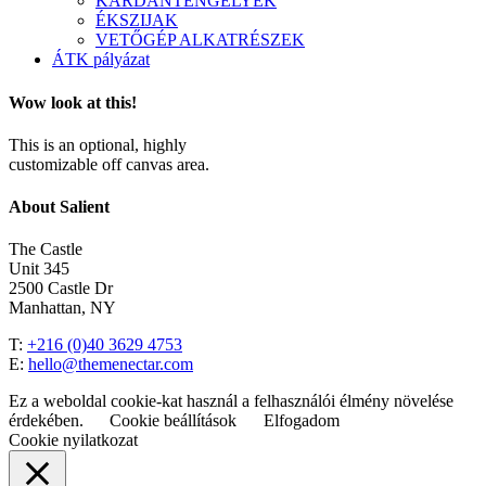
KARDÁNTENGELYEK
ÉKSZIJAK
VETŐGÉP ALKATRÉSZEK
ÁTK pályázat
Wow look at this!
This is an optional, highly
customizable off canvas area.
About Salient
The Castle
Unit 345
2500 Castle Dr
Manhattan, NY
T:
+216 (0)40 3629 4753
E:
hello@themenectar.com
Ez a weboldal cookie-kat használ a felhasználói élmény növelése
érdekében.
Cookie beállítások
Elfogadom
Cookie nyilatkozat