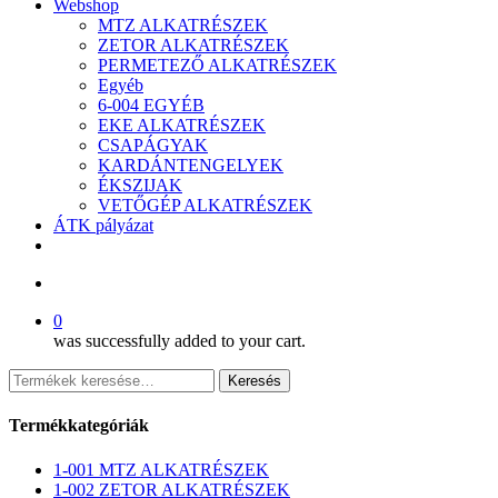
Webshop
MTZ ALKATRÉSZEK
ZETOR ALKATRÉSZEK
PERMETEZŐ ALKATRÉSZEK
Egyéb
6-004 EGYÉB
EKE ALKATRÉSZEK
CSAPÁGYAK
KARDÁNTENGELYEK
ÉKSZIJAK
VETŐGÉP ALKATRÉSZEK
ÁTK pályázat
facebook
search
0
was successfully added to your cart.
Keresés
Keresés
a
következőre:
Termékkategóriák
1-001 MTZ ALKATRÉSZEK
1-002 ZETOR ALKATRÉSZEK