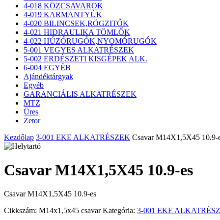
4-018 KÖZCSAVAROK
4-019 KARMANTYÚK
4-020 BILINCSEK,RÖGZITŐK
4-021 HIDRAULIKA TÖMLŐK
4-022 HÚZÓRUGÓK,NYOMÓRUGÓK
5-001 VEGYES ALKATRÉSZEK
5-002 ERDÉSZETI KISGÉPEK ALK.
6-004 EGYÉB
Ajándéktárgyak
Egyéb
GARANCIÁLIS ALKATRÉSZEK
MTZ
Üres
Zetor
Kezdőlap
3-001 EKE ALKATRÉSZEK
Csavar M14X1,5X45 10.9-
Csavar M14X1,5X45 10.9-es
Csavar M14X1,5X45 10.9-es
Cikkszám:
M14x1,5x45 csavar
Kategória:
3-001 EKE ALKATRÉS