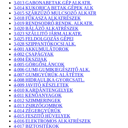
3-013 GABONABETAK.GÉP ALKATR.
3-014 KUKORICA BETAK.GÉPEK ALK
3-015 SZÁRZÚZÓ,MULCSOZÓ ALKATR
3-018 FŰKASZA ALKATRÉSZEK
3-019 RENDSODRÓ,RENDK. ALKATR.
3-020 BÁLÁZÓ ALKATRÉSZEK
3-023 SZÁLLITÓ JÁRM.ALKATR.
3-025 FELDOLGOZÁS GÉPEI
3-028 SZIPPANTÓKOCSI ALK.
4-001 AKKUMULÁTOROK
4-002 CSAPÁGYAK
4-004 ÉKSZIJAK
4-005 GÖRGŐSLÁNCOK
4-006 GUMI,GUMIKIEGÉSZITŐ ALK.
4-007 GUMIGYÚRÚK,ALÁTÉTEK
4-008 HIDRAULIKA GYORCSATL.
4-009 JAVITÓ KÉSZLETEK
4-010 KARDÁNTENGELYEK
4-011 KENŐANYAGOK
4-012 SZIMMERINGEK
4-013 ZSIRZÓGOMBOK
4-014 ZÉGERGYÚRÚK
4-015 FESZITŐ HÜVELYEK
4-016 ELEKTROMOS ALKATRÉSZEK
4-017 BIZTOSITÉKOK