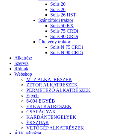
Solis 20
Solis 26
Solis 26 HST
Szántóföldi traktor
Solis 50 RX
Solis 75 CRDi
Solis 90 CRDi
Ültetvény traktor
Solis N 75 CRDi
Solis N 90 CRDi
Alkatrész
Szervíz
Rólunk
Webshop
MTZ ALKATRÉSZEK
ZETOR ALKATRÉSZEK
PERMETEZŐ ALKATRÉSZEK
Egyéb
6-004 EGYÉB
EKE ALKATRÉSZEK
CSAPÁGYAK
KARDÁNTENGELYEK
ÉKSZIJAK
VETŐGÉP ALKATRÉSZEK
ÁTK pályázat