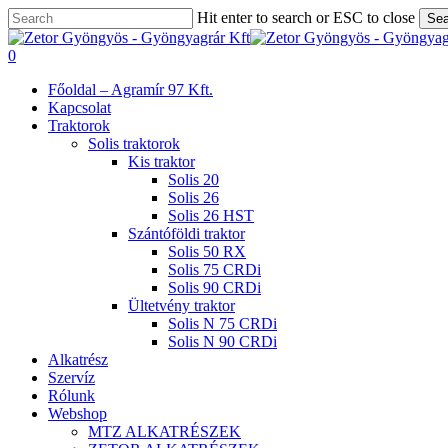
Skip
Hit enter to search or ESC to close
Sea
to
Close
main
Search
search
0
content
Menu
Főoldal – Agramír 97 Kft.
Kapcsolat
Traktorok
Solis traktorok
Kis traktor
Solis 20
Solis 26
Solis 26 HST
Szántóföldi traktor
Solis 50 RX
Solis 75 CRDi
Solis 90 CRDi
Ültetvény traktor
Solis N 75 CRDi
Solis N 90 CRDi
Alkatrész
Szervíz
Rólunk
Webshop
MTZ ALKATRÉSZEK