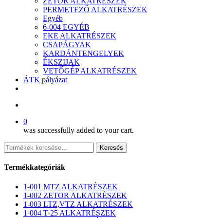
ZETOR ALKATRÉSZEK
PERMETEZŐ ALKATRÉSZEK
Egyéb
6-004 EGYÉB
EKE ALKATRÉSZEK
CSAPÁGYAK
KARDÁNTENGELYEK
ÉKSZIJAK
VETŐGÉP ALKATRÉSZEK
ÁTK pályázat
facebook
search
0
was successfully added to your cart.
Keresés
Keresés
a
következőre:
Termékkategóriák
1-001 MTZ ALKATRÉSZEK
1-002 ZETOR ALKATRÉSZEK
1-003 LTZ,VTZ ALKATRÉSZEK
1-004 T-25 ALKATRÉSZEK