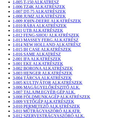
1-005 T-150 ALKATRÉSZ
1-006 TZ4K ALKATRÉSZEK
1-007 DT-75 ALKATRÉSZEK
1-008 JUMZ ALKATRÉSZEK
1-009 JOHN-DEERE ALKATRÉSZEK
1-010 RÁBA ALKATRÉSZEK
1-011 UTB ALKATRÉSZEK
1-012 FENG-SHOU ALKATRÉSZEK
1-013 MASSEY FERG.ALKATRÉSZ
1-014 NEW HOLLAND ALKATRÉSZ
1-015 IH CASE ALKATRÉSZEK
1-016 SAME ALKATRÉSZ
2-001 IFA ALKATRÉSZEK
3-001 EKE ALKATRÉSZEK
3-002 BORONA ALKATRÉSZEK
3-003 HENGER ALKATRÉSZEK
3-004 TÁRCSA ALKATRÉSZEK
3-005 KULTIVÁTOR ALKATRÉSZEK
3-006 MAGÁGYELŐKÉSZITŐ ALK.
3-007 TALAJM.EGYÉB GÉP ALK.
3-008 FÖLDMUNKAGÉP ALKATRÉSZEK
3-009 VETŐGÉP ALKATRÉSZEK
3-010 PERMETEZŐ ALKATRÉSZEK
3-011 MŰTRÁGYASZÓRÓ ALKATR.
3-012 SZERVESTRÁGYASZÓRÓ ALK.