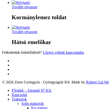
Tovább olvasom
Kormánylemez toldat
Tovább olvasom
Hátsó emelőkar
Felkeltettük érdeklődését?
Lépjen velünk kapcsolatba
twitter
facebook
google-
plus
yelp
© 2026 Zetor Gyöngyös - Gyöngyagrár Kft. Made by
Robert Gal W
Close
Főoldal – Agramír 97 Kft.
Menu
Kapcsolat
Traktorok
Solis traktorok
Kis traktor