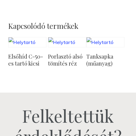
Kapcsolódó termékek
Tovább
Tovább
Tovább
Elsőhíd C-50-
Porlasztó alsó
Tanksapka
Olvasom
Olvasom
Olvasom
es tartó kicsi
tömítés réz
(műanyag)
Felkeltettük