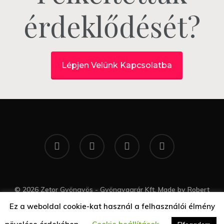
érdeklődését?
Lépjen Velünk Kapcsolatba
twitter
facebook
google-
yelp
plus
© 2026 Zetor Gyöngyös - Gyöngyagrár Kft. Made by
Robert
Gal Web Design
Ez a weboldal cookie-kat használ a felhasználói élmény