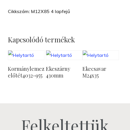
Cikkszám: M12X85 4 lapfejű
Kapcsolódó termékek
Tovább
Tovább
Tovább
Kormánylemez
Ekeszárny
Ekecsavar
Olvasom
Olvasom
Olvasom
előtét4032-955
430mm
M24x35
Felkeltettük