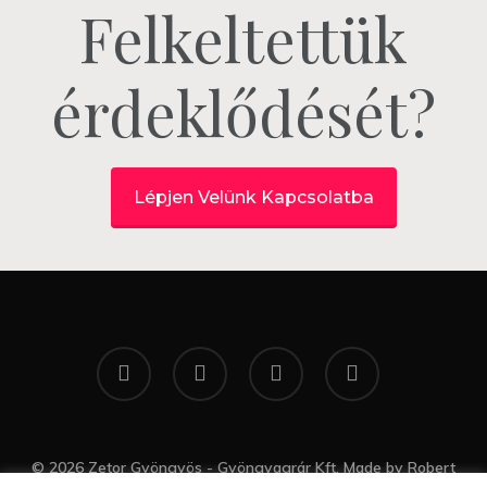
Felkeltettük
érdeklődését?
Lépjen Velünk Kapcsolatba
twitter
facebook
google-
yelp
plus
© 2026 Zetor Gyöngyös - Gyöngyagrár Kft. Made by
Robert