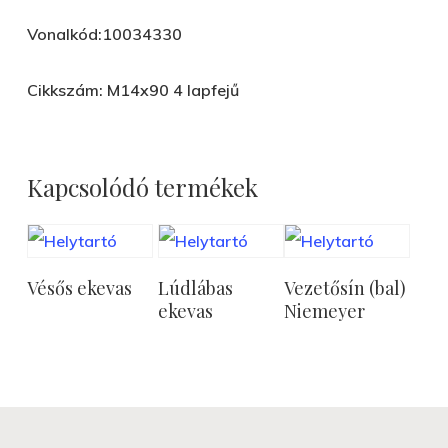
Vonalkód:10034330
Cikkszám: M14x90 4 lapfejű
Kapcsolódó termékek
Tovább
Tovább
Tovább
Vésős ekevas
Lúdlábas
Vezetősín (bal)
Olvasom
Olvasom
Olvasom
ekevas
Niemeyer