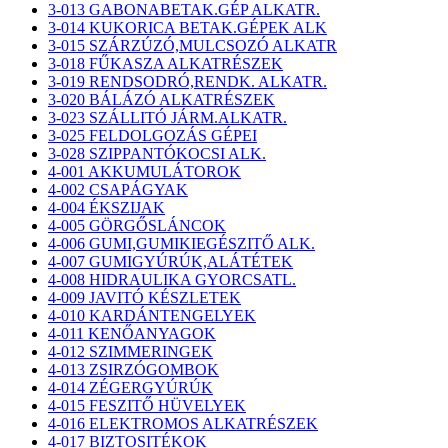
3-013 GABONABETAK.GÉP ALKATR.
3-014 KUKORICA BETAK.GÉPEK ALK
3-015 SZÁRZÚZÓ,MULCSOZÓ ALKATR
3-018 FŰKASZA ALKATRÉSZEK
3-019 RENDSODRÓ,RENDK. ALKATR.
3-020 BÁLÁZÓ ALKATRÉSZEK
3-023 SZÁLLITÓ JÁRM.ALKATR.
3-025 FELDOLGOZÁS GÉPEI
3-028 SZIPPANTÓKOCSI ALK.
4-001 AKKUMULÁTOROK
4-002 CSAPÁGYAK
4-004 ÉKSZIJAK
4-005 GÖRGŐSLÁNCOK
4-006 GUMI,GUMIKIEGÉSZITŐ ALK.
4-007 GUMIGYÚRÚK,ALÁTÉTEK
4-008 HIDRAULIKA GYORCSATL.
4-009 JAVITÓ KÉSZLETEK
4-010 KARDÁNTENGELYEK
4-011 KENŐANYAGOK
4-012 SZIMMERINGEK
4-013 ZSIRZÓGOMBOK
4-014 ZÉGERGYÚRÚK
4-015 FESZITŐ HÜVELYEK
4-016 ELEKTROMOS ALKATRÉSZEK
4-017 BIZTOSITÉKOK