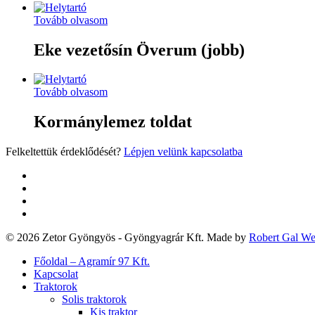
Tovább olvasom
Eke vezetősín Överum (jobb)
Tovább olvasom
Kormánylemez toldat
Felkeltettük érdeklődését?
Lépjen velünk kapcsolatba
twitter
facebook
google-
plus
yelp
© 2026 Zetor Gyöngyös - Gyöngyagrár Kft. Made by
Robert Gal W
Close
Főoldal – Agramír 97 Kft.
Menu
Kapcsolat
Traktorok
Solis traktorok
Kis traktor