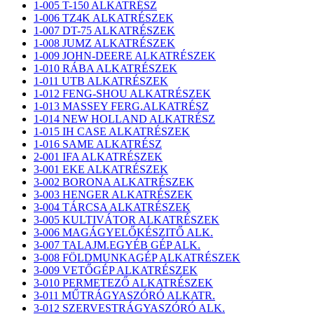
1-005 T-150 ALKATRÉSZ
1-006 TZ4K ALKATRÉSZEK
1-007 DT-75 ALKATRÉSZEK
1-008 JUMZ ALKATRÉSZEK
1-009 JOHN-DEERE ALKATRÉSZEK
1-010 RÁBA ALKATRÉSZEK
1-011 UTB ALKATRÉSZEK
1-012 FENG-SHOU ALKATRÉSZEK
1-013 MASSEY FERG.ALKATRÉSZ
1-014 NEW HOLLAND ALKATRÉSZ
1-015 IH CASE ALKATRÉSZEK
1-016 SAME ALKATRÉSZ
2-001 IFA ALKATRÉSZEK
3-001 EKE ALKATRÉSZEK
3-002 BORONA ALKATRÉSZEK
3-003 HENGER ALKATRÉSZEK
3-004 TÁRCSA ALKATRÉSZEK
3-005 KULTIVÁTOR ALKATRÉSZEK
3-006 MAGÁGYELŐKÉSZITŐ ALK.
3-007 TALAJM.EGYÉB GÉP ALK.
3-008 FÖLDMUNKAGÉP ALKATRÉSZEK
3-009 VETŐGÉP ALKATRÉSZEK
3-010 PERMETEZŐ ALKATRÉSZEK
3-011 MŰTRÁGYASZÓRÓ ALKATR.
3-012 SZERVESTRÁGYASZÓRÓ ALK.