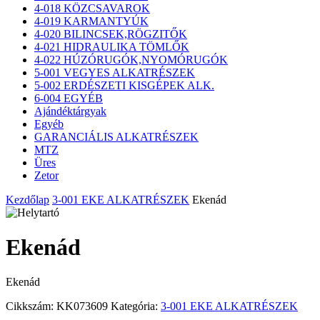
4-018 KÖZCSAVAROK
4-019 KARMANTYÚK
4-020 BILINCSEK,RÖGZITŐK
4-021 HIDRAULIKA TÖMLŐK
4-022 HÚZÓRUGÓK,NYOMÓRUGÓK
5-001 VEGYES ALKATRÉSZEK
5-002 ERDÉSZETI KISGÉPEK ALK.
6-004 EGYÉB
Ajándéktárgyak
Egyéb
GARANCIÁLIS ALKATRÉSZEK
MTZ
Üres
Zetor
Kezdőlap
3-001 EKE ALKATRÉSZEK
Ekenád
Ekenád
Ekenád
Cikkszám:
KK073609
Kategória:
3-001 EKE ALKATRÉSZEK