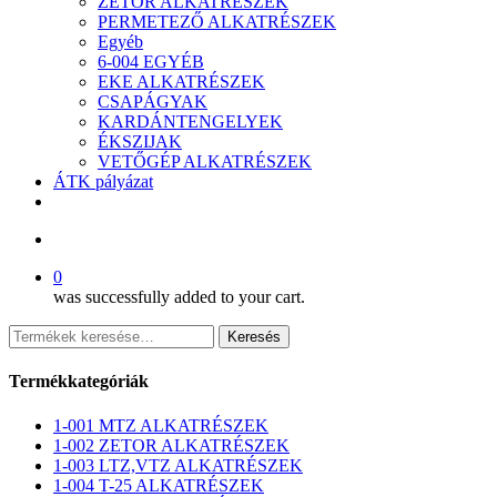
ZETOR ALKATRÉSZEK
PERMETEZŐ ALKATRÉSZEK
Egyéb
6-004 EGYÉB
EKE ALKATRÉSZEK
CSAPÁGYAK
KARDÁNTENGELYEK
ÉKSZIJAK
VETŐGÉP ALKATRÉSZEK
ÁTK pályázat
facebook
search
0
was successfully added to your cart.
Keresés
Keresés
a
következőre:
Termékkategóriák
1-001 MTZ ALKATRÉSZEK
1-002 ZETOR ALKATRÉSZEK
1-003 LTZ,VTZ ALKATRÉSZEK
1-004 T-25 ALKATRÉSZEK