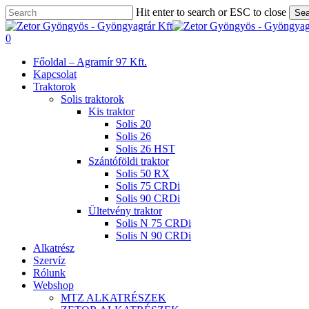
Skip
Hit enter to search or ESC to close
Sea
to
Close
main
Search
search
0
content
Menu
Főoldal – Agramír 97 Kft.
Kapcsolat
Traktorok
Solis traktorok
Kis traktor
Solis 20
Solis 26
Solis 26 HST
Szántóföldi traktor
Solis 50 RX
Solis 75 CRDi
Solis 90 CRDi
Ültetvény traktor
Solis N 75 CRDi
Solis N 90 CRDi
Alkatrész
Szervíz
Rólunk
Webshop
MTZ ALKATRÉSZEK