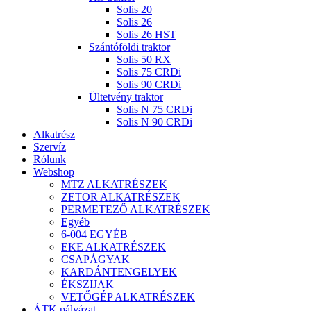
Solis 20
Solis 26
Solis 26 HST
Szántóföldi traktor
Solis 50 RX
Solis 75 CRDi
Solis 90 CRDi
Ültetvény traktor
Solis N 75 CRDi
Solis N 90 CRDi
Alkatrész
Szervíz
Rólunk
Webshop
MTZ ALKATRÉSZEK
ZETOR ALKATRÉSZEK
PERMETEZŐ ALKATRÉSZEK
Egyéb
6-004 EGYÉB
EKE ALKATRÉSZEK
CSAPÁGYAK
KARDÁNTENGELYEK
ÉKSZIJAK
VETŐGÉP ALKATRÉSZEK
ÁTK pályázat