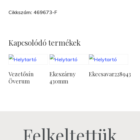
Cikkszám: 469673-F
Kapcsolódó termékek
Tovább
Tovább
Tovább
Vezetősín
Ekeszárny
Ekecsavar228943
Olvasom
Olvasom
Olvasom
Överum
430mm
Felkeltettük