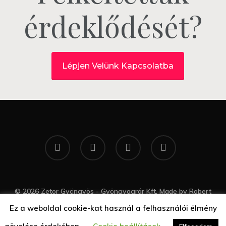
érdeklődését?
Lépjen Velünk Kapcsolatba
twitter
facebook
google-
yelp
plus
© 2026 Zetor Gyöngyös - Gyöngyagrár Kft. Made by
Robert
Gal Web Design
Ez a weboldal cookie-kat használ a felhasználói élmény