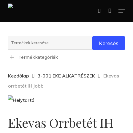
Skip
Menu
search
to
main
content
Keresés
Keresés
a
Termékkategóriák
következőre:
Kezdőlap
3-001 EKE ALKATRÉSZEK
Ekevas
orrbetét IH jobb
Ekevas Orrbetét IH