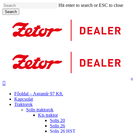
Skip
Hit enter to search or ESC to close
to
Search
main
Close
content
Search
0
search
Menu
Főoldal – Agramír 97 Kft.
Kapcsolat
Traktorok
Solis traktorok
Kis traktor
Solis 20
Solis 26
Solis 26 HST