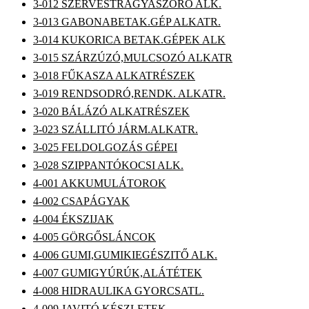
3-012 SZERVESTRÁGYASZÓRÓ ALK.
3-013 GABONABETAK.GÉP ALKATR.
3-014 KUKORICA BETAK.GÉPEK ALK
3-015 SZÁRZÚZÓ,MULCSOZÓ ALKATR
3-018 FŰKASZA ALKATRÉSZEK
3-019 RENDSODRÓ,RENDK. ALKATR.
3-020 BÁLÁZÓ ALKATRÉSZEK
3-023 SZÁLLITÓ JÁRM.ALKATR.
3-025 FELDOLGOZÁS GÉPEI
3-028 SZIPPANTÓKOCSI ALK.
4-001 AKKUMULÁTOROK
4-002 CSAPÁGYAK
4-004 ÉKSZIJAK
4-005 GÖRGŐSLÁNCOK
4-006 GUMI,GUMIKIEGÉSZITŐ ALK.
4-007 GUMIGYÚRÚK,ALÁTÉTEK
4-008 HIDRAULIKA GYORCSATL.
4-009 JAVITÓ KÉSZLETEK