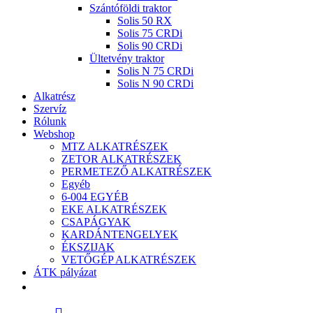
Szántóföldi traktor
Solis 50 RX
Solis 75 CRDi
Solis 90 CRDi
Ültetvény traktor
Solis N 75 CRDi
Solis N 90 CRDi
Alkatrész
Szervíz
Rólunk
Webshop
MTZ ALKATRÉSZEK
ZETOR ALKATRÉSZEK
PERMETEZŐ ALKATRÉSZEK
Egyéb
6-004 EGYÉB
EKE ALKATRÉSZEK
CSAPÁGYAK
KARDÁNTENGELYEK
ÉKSZIJAK
VETŐGÉP ALKATRÉSZEK
ÁTK pályázat
facebook
search