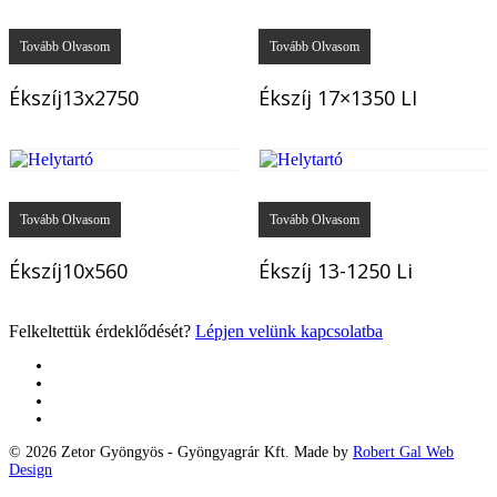
Tovább Olvasom
Tovább Olvasom
Ékszíj13x2750
Ékszíj 17×1350 LI
Tovább Olvasom
Tovább Olvasom
Ékszíj10x560
Ékszíj 13-1250 Li
Felkeltettük érdeklődését?
Lépjen velünk kapcsolatba
twitter
facebook
google-
plus
yelp
© 2026 Zetor Gyöngyös - Gyöngyagrár Kft. Made by
Robert Gal Web
Design