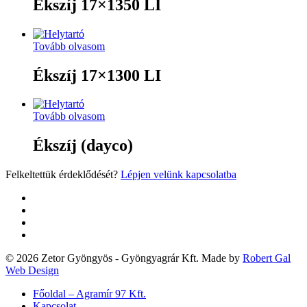
Ékszíj 17×1350 LI
Tovább olvasom
Ékszíj 17×1300 LI
Tovább olvasom
Ékszíj (dayco)
Felkeltettük érdeklődését?
Lépjen velünk kapcsolatba
twitter
facebook
google-
plus
yelp
© 2026 Zetor Gyöngyös - Gyöngyagrár Kft. Made by
Robert Gal
Web Design
Close
Főoldal – Agramír 97 Kft.
Menu
Kapcsolat