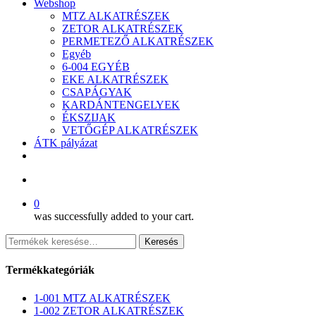
Webshop
MTZ ALKATRÉSZEK
ZETOR ALKATRÉSZEK
PERMETEZŐ ALKATRÉSZEK
Egyéb
6-004 EGYÉB
EKE ALKATRÉSZEK
CSAPÁGYAK
KARDÁNTENGELYEK
ÉKSZIJAK
VETŐGÉP ALKATRÉSZEK
ÁTK pályázat
facebook
search
0
was successfully added to your cart.
Keresés
Keresés
a
következőre:
Termékkategóriák
1-001 MTZ ALKATRÉSZEK
1-002 ZETOR ALKATRÉSZEK