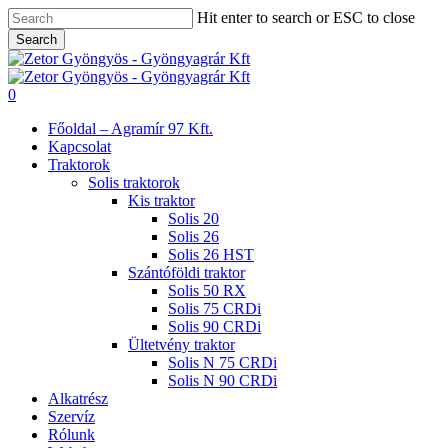
Skip
Hit enter to search or ESC to close
to
Search
main
Close
content
Search
search
0
Menu
Főoldal – Agramír 97 Kft.
Kapcsolat
Traktorok
Solis traktorok
Kis traktor
Solis 20
Solis 26
Solis 26 HST
Szántóföldi traktor
Solis 50 RX
Solis 75 CRDi
Solis 90 CRDi
Ültetvény traktor
Solis N 75 CRDi
Solis N 90 CRDi
Alkatrész
Szervíz
Rólunk