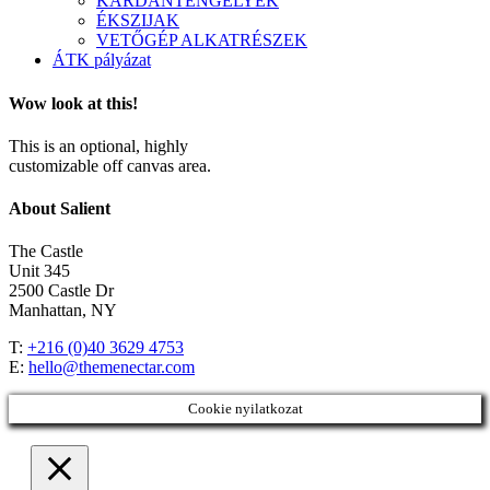
KARDÁNTENGELYEK
ÉKSZIJAK
VETŐGÉP ALKATRÉSZEK
ÁTK pályázat
Wow look at this!
This is an optional, highly
customizable off canvas area.
About Salient
The Castle
Unit 345
2500 Castle Dr
Manhattan, NY
T:
+216 (0)40 3629 4753
E:
hello@themenectar.com
Cookie nyilatkozat