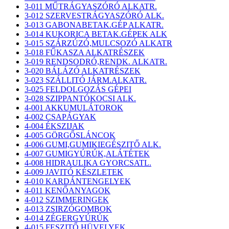
3-011 MŰTRÁGYASZÓRÓ ALKATR.
3-012 SZERVESTRÁGYASZÓRÓ ALK.
3-013 GABONABETAK.GÉP ALKATR.
3-014 KUKORICA BETAK.GÉPEK ALK
3-015 SZÁRZÚZÓ,MULCSOZÓ ALKATR
3-018 FŰKASZA ALKATRÉSZEK
3-019 RENDSODRÓ,RENDK. ALKATR.
3-020 BÁLÁZÓ ALKATRÉSZEK
3-023 SZÁLLITÓ JÁRM.ALKATR.
3-025 FELDOLGOZÁS GÉPEI
3-028 SZIPPANTÓKOCSI ALK.
4-001 AKKUMULÁTOROK
4-002 CSAPÁGYAK
4-004 ÉKSZIJAK
4-005 GÖRGŐSLÁNCOK
4-006 GUMI,GUMIKIEGÉSZITŐ ALK.
4-007 GUMIGYÚRÚK,ALÁTÉTEK
4-008 HIDRAULIKA GYORCSATL.
4-009 JAVITÓ KÉSZLETEK
4-010 KARDÁNTENGELYEK
4-011 KENŐANYAGOK
4-012 SZIMMERINGEK
4-013 ZSIRZÓGOMBOK
4-014 ZÉGERGYÚRÚK
4-015 FESZITŐ HÜVELYEK