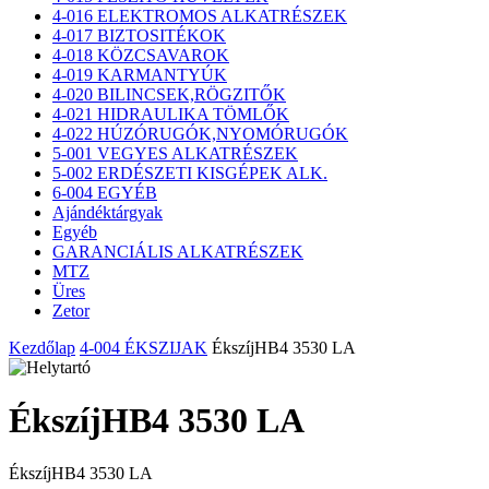
4-016 ELEKTROMOS ALKATRÉSZEK
4-017 BIZTOSITÉKOK
4-018 KÖZCSAVAROK
4-019 KARMANTYÚK
4-020 BILINCSEK,RÖGZITŐK
4-021 HIDRAULIKA TÖMLŐK
4-022 HÚZÓRUGÓK,NYOMÓRUGÓK
5-001 VEGYES ALKATRÉSZEK
5-002 ERDÉSZETI KISGÉPEK ALK.
6-004 EGYÉB
Ajándéktárgyak
Egyéb
GARANCIÁLIS ALKATRÉSZEK
MTZ
Üres
Zetor
Kezdőlap
4-004 ÉKSZIJAK
ÉkszíjHB4 3530 LA
ÉkszíjHB4 3530 LA
ÉkszíjHB4 3530 LA