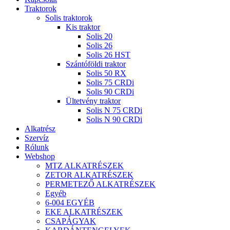
Traktorok
Solis traktorok
Kis traktor
Solis 20
Solis 26
Solis 26 HST
Szántóföldi traktor
Solis 50 RX
Solis 75 CRDi
Solis 90 CRDi
Ültetvény traktor
Solis N 75 CRDi
Solis N 90 CRDi
Alkatrész
Szervíz
Rólunk
Webshop
MTZ ALKATRÉSZEK
ZETOR ALKATRÉSZEK
PERMETEZŐ ALKATRÉSZEK
Egyéb
6-004 EGYÉB
EKE ALKATRÉSZEK
CSAPÁGYAK