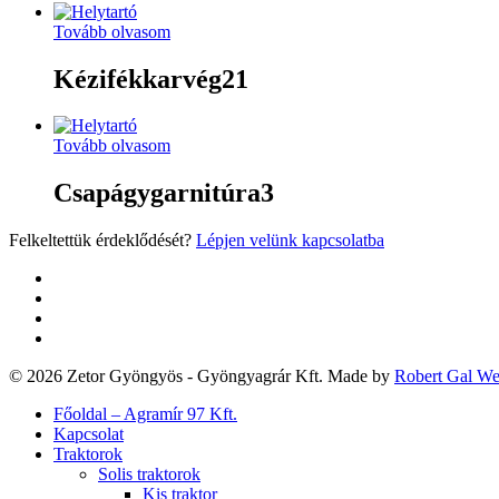
Tovább olvasom
Kézifékkarvég21
Tovább olvasom
Csapágygarnitúra3
Felkeltettük érdeklődését?
Lépjen velünk kapcsolatba
twitter
facebook
google-
plus
yelp
© 2026 Zetor Gyöngyös - Gyöngyagrár Kft. Made by
Robert Gal W
Close
Főoldal – Agramír 97 Kft.
Menu
Kapcsolat
Traktorok
Solis traktorok
Kis traktor