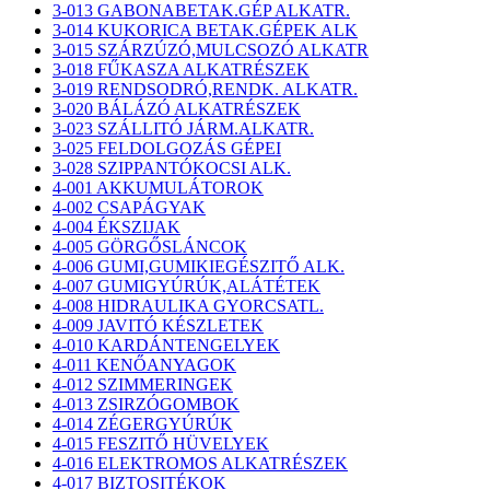
3-013 GABONABETAK.GÉP ALKATR.
3-014 KUKORICA BETAK.GÉPEK ALK
3-015 SZÁRZÚZÓ,MULCSOZÓ ALKATR
3-018 FŰKASZA ALKATRÉSZEK
3-019 RENDSODRÓ,RENDK. ALKATR.
3-020 BÁLÁZÓ ALKATRÉSZEK
3-023 SZÁLLITÓ JÁRM.ALKATR.
3-025 FELDOLGOZÁS GÉPEI
3-028 SZIPPANTÓKOCSI ALK.
4-001 AKKUMULÁTOROK
4-002 CSAPÁGYAK
4-004 ÉKSZIJAK
4-005 GÖRGŐSLÁNCOK
4-006 GUMI,GUMIKIEGÉSZITŐ ALK.
4-007 GUMIGYÚRÚK,ALÁTÉTEK
4-008 HIDRAULIKA GYORCSATL.
4-009 JAVITÓ KÉSZLETEK
4-010 KARDÁNTENGELYEK
4-011 KENŐANYAGOK
4-012 SZIMMERINGEK
4-013 ZSIRZÓGOMBOK
4-014 ZÉGERGYÚRÚK
4-015 FESZITŐ HÜVELYEK
4-016 ELEKTROMOS ALKATRÉSZEK
4-017 BIZTOSITÉKOK