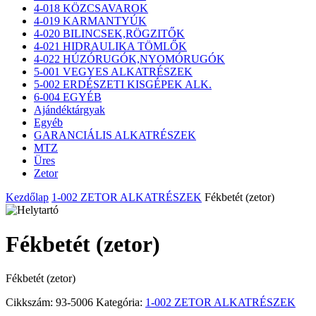
4-018 KÖZCSAVAROK
4-019 KARMANTYÚK
4-020 BILINCSEK,RÖGZITŐK
4-021 HIDRAULIKA TÖMLŐK
4-022 HÚZÓRUGÓK,NYOMÓRUGÓK
5-001 VEGYES ALKATRÉSZEK
5-002 ERDÉSZETI KISGÉPEK ALK.
6-004 EGYÉB
Ajándéktárgyak
Egyéb
GARANCIÁLIS ALKATRÉSZEK
MTZ
Üres
Zetor
Kezdőlap
1-002 ZETOR ALKATRÉSZEK
Fékbetét (zetor)
Fékbetét (zetor)
Fékbetét (zetor)
Cikkszám:
93-5006
Kategória:
1-002 ZETOR ALKATRÉSZEK