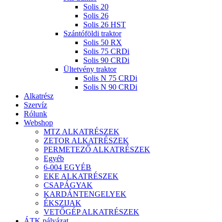
Solis 20
Solis 26
Solis 26 HST
Szántóföldi traktor
Solis 50 RX
Solis 75 CRDi
Solis 90 CRDi
Ültetvény traktor
Solis N 75 CRDi
Solis N 90 CRDi
Alkatrész
Szervíz
Rólunk
Webshop
MTZ ALKATRÉSZEK
ZETOR ALKATRÉSZEK
PERMETEZŐ ALKATRÉSZEK
Egyéb
6-004 EGYÉB
EKE ALKATRÉSZEK
CSAPÁGYAK
KARDÁNTENGELYEK
ÉKSZIJAK
VETŐGÉP ALKATRÉSZEK
ÁTK pályázat