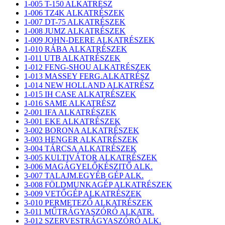
1-005 T-150 ALKATRÉSZ
1-006 TZ4K ALKATRÉSZEK
1-007 DT-75 ALKATRÉSZEK
1-008 JUMZ ALKATRÉSZEK
1-009 JOHN-DEERE ALKATRÉSZEK
1-010 RÁBA ALKATRÉSZEK
1-011 UTB ALKATRÉSZEK
1-012 FENG-SHOU ALKATRÉSZEK
1-013 MASSEY FERG.ALKATRÉSZ
1-014 NEW HOLLAND ALKATRÉSZ
1-015 IH CASE ALKATRÉSZEK
1-016 SAME ALKATRÉSZ
2-001 IFA ALKATRÉSZEK
3-001 EKE ALKATRÉSZEK
3-002 BORONA ALKATRÉSZEK
3-003 HENGER ALKATRÉSZEK
3-004 TÁRCSA ALKATRÉSZEK
3-005 KULTIVÁTOR ALKATRÉSZEK
3-006 MAGÁGYELŐKÉSZITŐ ALK.
3-007 TALAJM.EGYÉB GÉP ALK.
3-008 FÖLDMUNKAGÉP ALKATRÉSZEK
3-009 VETŐGÉP ALKATRÉSZEK
3-010 PERMETEZŐ ALKATRÉSZEK
3-011 MŰTRÁGYASZÓRÓ ALKATR.
3-012 SZERVESTRÁGYASZÓRÓ ALK.