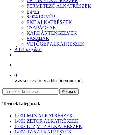
ZETOR ALKATRÉSZEK
PERMETEZŐ ALKATRÉSZEK
Egyéb
6-004 EGYÉB
EKE ALKATRÉSZEK
CSAPÁGYAK
KARDÁNTENGELYEK
ÉKSZIJAK
VETŐGÉP ALKATRÉSZEK
ÁTK pályázat
facebook
search
0
was successfully added to your cart.
Keresés
Keresés
a
következőre:
Termékkategóriák
1-001 MTZ ALKATRÉSZEK
1-002 ZETOR ALKATRÉSZEK
1-003 LTZ,VTZ ALKATRÉSZEK
1-004 T-25 ALKATRÉSZEK