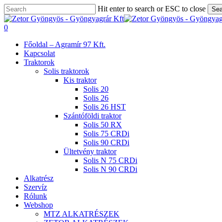
Skip
Hit enter to search or ESC to close
Sea
to
Close
main
Search
search
0
content
Menu
Főoldal – Agramír 97 Kft.
Kapcsolat
Traktorok
Solis traktorok
Kis traktor
Solis 20
Solis 26
Solis 26 HST
Szántóföldi traktor
Solis 50 RX
Solis 75 CRDi
Solis 90 CRDi
Ültetvény traktor
Solis N 75 CRDi
Solis N 90 CRDi
Alkatrész
Szervíz
Rólunk
Webshop
MTZ ALKATRÉSZEK