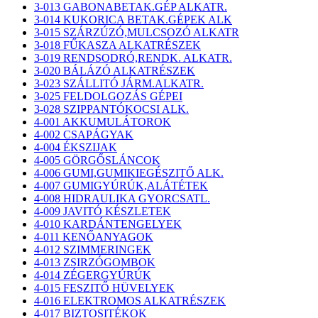
3-013 GABONABETAK.GÉP ALKATR.
3-014 KUKORICA BETAK.GÉPEK ALK
3-015 SZÁRZÚZÓ,MULCSOZÓ ALKATR
3-018 FŰKASZA ALKATRÉSZEK
3-019 RENDSODRÓ,RENDK. ALKATR.
3-020 BÁLÁZÓ ALKATRÉSZEK
3-023 SZÁLLITÓ JÁRM.ALKATR.
3-025 FELDOLGOZÁS GÉPEI
3-028 SZIPPANTÓKOCSI ALK.
4-001 AKKUMULÁTOROK
4-002 CSAPÁGYAK
4-004 ÉKSZIJAK
4-005 GÖRGŐSLÁNCOK
4-006 GUMI,GUMIKIEGÉSZITŐ ALK.
4-007 GUMIGYÚRÚK,ALÁTÉTEK
4-008 HIDRAULIKA GYORCSATL.
4-009 JAVITÓ KÉSZLETEK
4-010 KARDÁNTENGELYEK
4-011 KENŐANYAGOK
4-012 SZIMMERINGEK
4-013 ZSIRZÓGOMBOK
4-014 ZÉGERGYÚRÚK
4-015 FESZITŐ HÜVELYEK
4-016 ELEKTROMOS ALKATRÉSZEK
4-017 BIZTOSITÉKOK