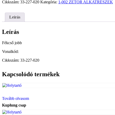
Cikkszám:
33-227-020
Kategória:
1-002 ZETOR ALKATRÉSZEK
Leírás
Leírás
Fékcső jobb
Vonalkód:
Cikkszám: 33-227-020
Kapcsolódó termékek
Tovább olvasom
Kuplung csap