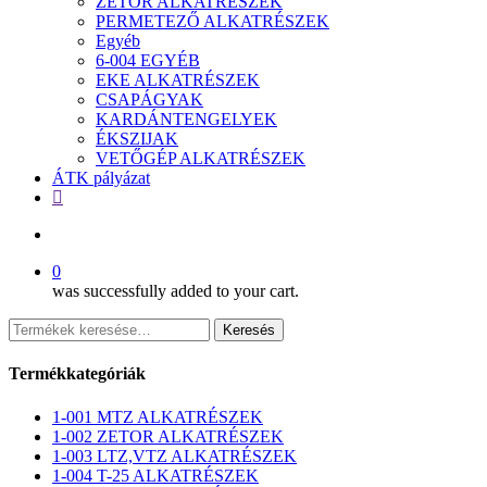
ZETOR ALKATRÉSZEK
PERMETEZŐ ALKATRÉSZEK
Egyéb
6-004 EGYÉB
EKE ALKATRÉSZEK
CSAPÁGYAK
KARDÁNTENGELYEK
ÉKSZIJAK
VETŐGÉP ALKATRÉSZEK
ÁTK pályázat
facebook
search
0
was successfully added to your cart.
Keresés
Keresés
a
következőre:
Termékkategóriák
1-001 MTZ ALKATRÉSZEK
1-002 ZETOR ALKATRÉSZEK
1-003 LTZ,VTZ ALKATRÉSZEK
1-004 T-25 ALKATRÉSZEK