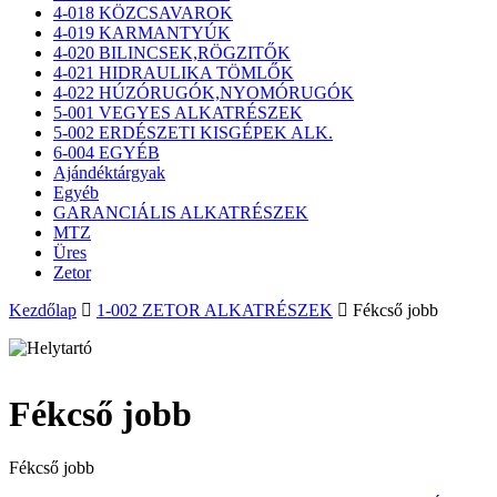
4-018 KÖZCSAVAROK
4-019 KARMANTYÚK
4-020 BILINCSEK,RÖGZITŐK
4-021 HIDRAULIKA TÖMLŐK
4-022 HÚZÓRUGÓK,NYOMÓRUGÓK
5-001 VEGYES ALKATRÉSZEK
5-002 ERDÉSZETI KISGÉPEK ALK.
6-004 EGYÉB
Ajándéktárgyak
Egyéb
GARANCIÁLIS ALKATRÉSZEK
MTZ
Üres
Zetor
Kezdőlap
1-002 ZETOR ALKATRÉSZEK
Fékcső jobb
Fékcső jobb
Fékcső jobb