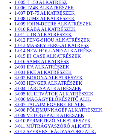
1-005 T-150 ALKATRÉSZ
1-006 TZ4K ALKATRÉSZEK
1-007 DT-75 ALKATRÉSZEK
1-008 JUMZ ALKATRÉSZEK
1-009 JOHN-DEERE ALKATRÉSZEK
1-010 RÁBA ALKATRÉSZEK
1-011 UTB ALKATRÉSZEK
1-012 FENG-SHOU ALKATRÉSZEK
1-013 MASSEY FERG.ALKATRÉSZ
1-014 NEW HOLLAND ALKATRÉSZ
1-015 IH CASE ALKATRÉSZEK
1-016 SAME ALKATRÉSZ
2-001 IFA ALKATRÉSZEK
3-001 EKE ALKATRÉSZEK
3-002 BORONA ALKATRÉSZEK
3-003 HENGER ALKATRÉSZEK
3-004 TÁRCSA ALKATRÉSZEK
3-005 KULTIVÁTOR ALKATRÉSZEK
3-006 MAGÁGYELŐKÉSZITŐ ALK.
3-007 TALAJM.EGYÉB GÉP ALK.
3-008 FÖLDMUNKAGÉP ALKATRÉSZEK
3-009 VETŐGÉP ALKATRÉSZEK
3-010 PERMETEZŐ ALKATRÉSZEK
3-011 MŰTRÁGYASZÓRÓ ALKATR.
3-012 SZERVESTRÁGYASZÓRÓ ALK.