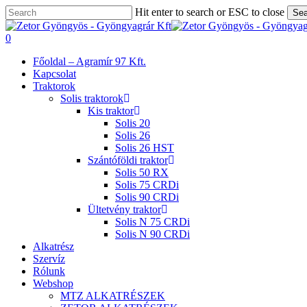
Skip
Hit enter to search or ESC to close
Sea
to
Close
main
Search
search
0
content
Menu
Főoldal – Agramír 97 Kft.
Kapcsolat
Traktorok
Solis traktorok
Kis traktor
Solis 20
Solis 26
Solis 26 HST
Szántóföldi traktor
Solis 50 RX
Solis 75 CRDi
Solis 90 CRDi
Ültetvény traktor
Solis N 75 CRDi
Solis N 90 CRDi
Alkatrész
Szervíz
Rólunk
Webshop
MTZ ALKATRÉSZEK