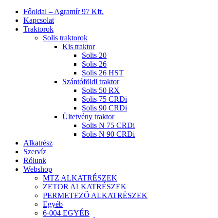
Close
Főoldal – Agramír 97 Kft.
Menu
Kapcsolat
Traktorok
Solis traktorok
Kis traktor
Solis 20
Solis 26
Solis 26 HST
Szántóföldi traktor
Solis 50 RX
Solis 75 CRDi
Solis 90 CRDi
Ültetvény traktor
Solis N 75 CRDi
Solis N 90 CRDi
Alkatrész
Szervíz
Rólunk
Webshop
MTZ ALKATRÉSZEK
ZETOR ALKATRÉSZEK
PERMETEZŐ ALKATRÉSZEK
Egyéb
6-004 EGYÉB