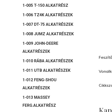
1-005 T-150 ALKATRÉSZ
1-006 TZ4K ALKATRÉSZEK
1-007 DT-75 ALKATRÉSZEK
1-008 JUMZ ALKATRÉSZEK
1-009 JOHN-DEERE
ALKATRÉSZEK
Feszít
1-010 RÁBA ALKATRÉSZEK
1-011 UTB ALKATRÉSZEK
Vonalk
Hit enter to search or ESC to close
1-012 FENG-SHOU
Cikksz
ALKATRÉSZEK
1-013 MASSEY
FERG.ALKATRÉSZ
Kap