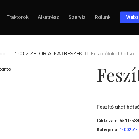
Traktorok
Alkatrész
Szervíz
Rólunk
Webs
lap
1-002 ZETOR ALKATRÉSZEK
Feszítőlakat hátsó
Feszí
Feszítőlakat háts
Cikkszám:
5511-58
Kategória:
1-002 Z