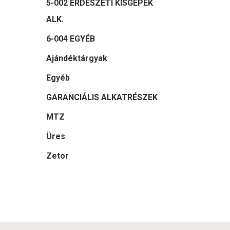
5-002 ERDÉSZETI KISGÉPEK
ALK.
6-004 EGYÉB
Ajándéktárgyak
Egyéb
GARANCIÁLIS ALKATRÉSZEK
MTZ
Üres
Zetor
Felkeltet