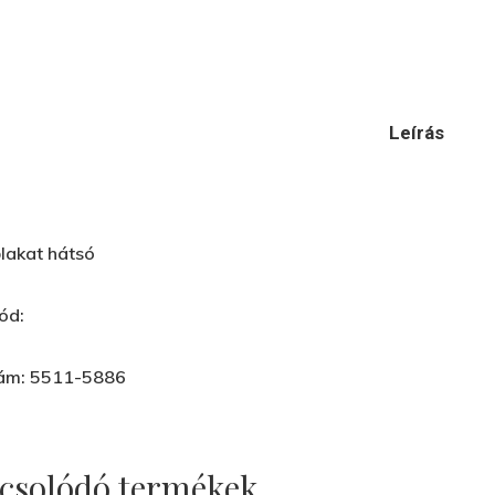
Leírás
őlakat hátsó
ód:
ám: 5511-5886
csolódó termékek