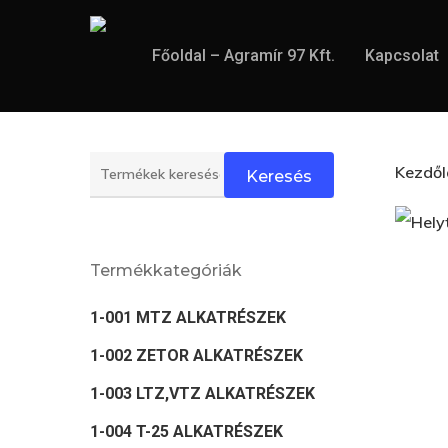
Skip
to
Főoldal – Agramír 97 Kft.
Kapcsolat
main
content
Keresés
Kezdő
Keresés
a
következőre:
Termékkategóriák
1-001 MTZ ALKATRÉSZEK
1-002 ZETOR ALKATRÉSZEK
1-003 LTZ,VTZ ALKATRÉSZEK
1-004 T-25 ALKATRÉSZEK