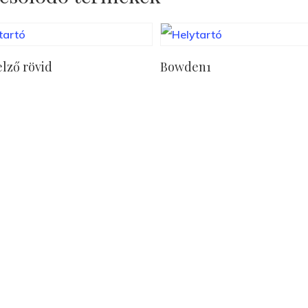
Tovább Olvasom
Tovább Olvasom
elző rövid
Bowden1