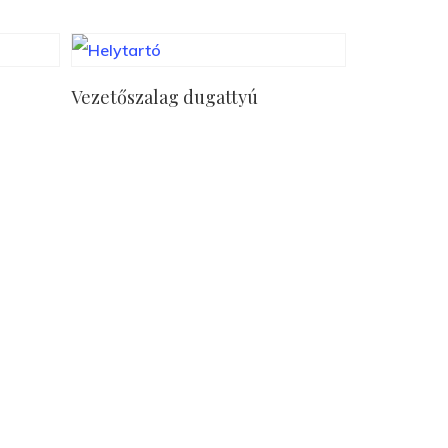
Tovább Olvasom
Vezetőszalag dugattyú