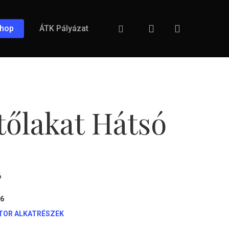
search
Facebook
hop
ÁTK Pályázat
tőlakat Hátsó
ó
86
ETOR ALKATRÉSZEK