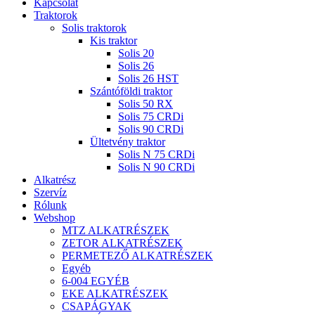
Menu
Kapcsolat
Traktorok
Solis traktorok
Kis traktor
Solis 20
Solis 26
Solis 26 HST
Szántóföldi traktor
Solis 50 RX
Solis 75 CRDi
Solis 90 CRDi
Ültetvény traktor
Solis N 75 CRDi
Solis N 90 CRDi
Alkatrész
Szervíz
Rólunk
Webshop
MTZ ALKATRÉSZEK
ZETOR ALKATRÉSZEK
PERMETEZŐ ALKATRÉSZEK
Egyéb
6-004 EGYÉB
EKE ALKATRÉSZEK
CSAPÁGYAK