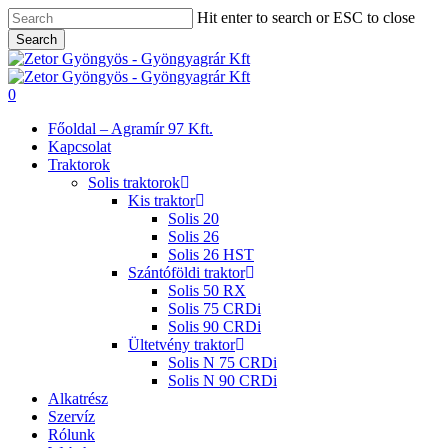
Skip
Hit enter to search or ESC to close
to
Search
main
Close
content
Search
search
0
Menu
Főoldal – Agramír 97 Kft.
Kapcsolat
Traktorok
Solis traktorok
Kis traktor
Solis 20
Solis 26
Solis 26 HST
Szántóföldi traktor
Solis 50 RX
Solis 75 CRDi
Solis 90 CRDi
Ültetvény traktor
Solis N 75 CRDi
Solis N 90 CRDi
Alkatrész
Szervíz
Rólunk