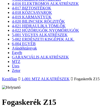
4-016 ELEKTROMOS ALKATRÉSZEK
4-017 BIZTOSITÉKOK
4-018 KÖZCSAVAROK
4-019 KARMANTYÚK
4-020 BILINCSEK,RÖGZITŐK
4-021 HIDRAULIKA TÖMLŐK
4-022 HÚZÓRUGÓK,NYOMÓRUGÓK
5-001 VEGYES ALKATRÉSZEK
5-002 ERDÉSZETI KISGÉPEK ALK.
6-004 EGYÉB
Ajándéktárgyak
Egyéb
GARANCIÁLIS ALKATRÉSZEK
MTZ
Üres
Zetor
Kezdőlap
1-001 MTZ ALKATRÉSZEK
Fogaskerék Z15
Fogaskerék Z15