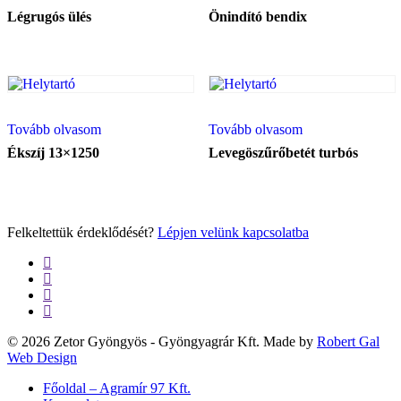
Légrugós ülés
Önindító bendix
Tovább olvasom
Tovább olvasom
Ékszíj 13×1250
Levegöszűrőbetét turbós
Felkeltettük érdeklődését?
Lépjen velünk kapcsolatba
twitter
facebook
google-
plus
yelp
© 2026 Zetor Gyöngyös - Gyöngyagrár Kft. Made by
Robert Gal
Web Design
Close
Főoldal – Agramír 97 Kft.