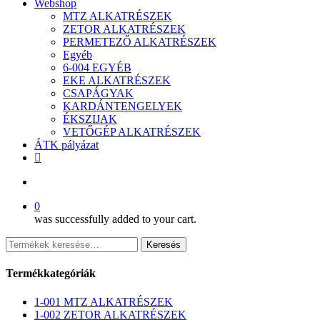
Webshop
MTZ ALKATRÉSZEK
ZETOR ALKATRÉSZEK
PERMETEZŐ ALKATRÉSZEK
Egyéb
6-004 EGYÉB
EKE ALKATRÉSZEK
CSAPÁGYAK
KARDÁNTENGELYEK
ÉKSZIJAK
VETŐGÉP ALKATRÉSZEK
ÁTK pályázat
facebook
search
0
was successfully added to your cart.
Keresés
Keresés
a
következőre:
Termékkategóriák
1-001 MTZ ALKATRÉSZEK
1-002 ZETOR ALKATRÉSZEK