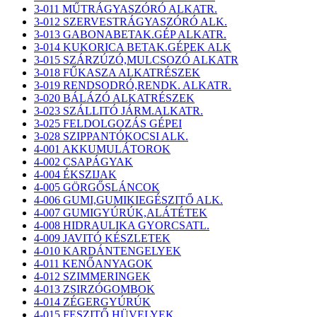
3-011 MŰTRÁGYASZÓRÓ ALKATR.
3-012 SZERVESTRÁGYASZÓRÓ ALK.
3-013 GABONABETAK.GÉP ALKATR.
3-014 KUKORICA BETAK.GÉPEK ALK
3-015 SZÁRZÚZÓ,MULCSOZÓ ALKATR
3-018 FŰKASZA ALKATRÉSZEK
3-019 RENDSODRÓ,RENDK. ALKATR.
3-020 BÁLÁZÓ ALKATRÉSZEK
3-023 SZÁLLITÓ JÁRM.ALKATR.
3-025 FELDOLGOZÁS GÉPEI
3-028 SZIPPANTÓKOCSI ALK.
4-001 AKKUMULÁTOROK
4-002 CSAPÁGYAK
4-004 ÉKSZIJAK
4-005 GÖRGŐSLÁNCOK
4-006 GUMI,GUMIKIEGÉSZITŐ ALK.
4-007 GUMIGYÚRÚK,ALÁTÉTEK
4-008 HIDRAULIKA GYORCSATL.
4-009 JAVITÓ KÉSZLETEK
4-010 KARDÁNTENGELYEK
4-011 KENŐANYAGOK
4-012 SZIMMERINGEK
4-013 ZSIRZÓGOMBOK
4-014 ZÉGERGYÚRÚK
4-015 FESZITŐ HÜVELYEK