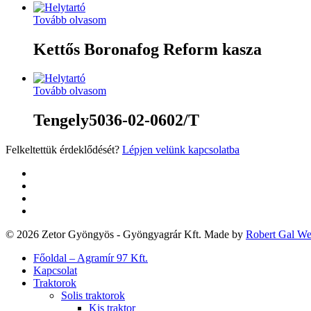
Tovább olvasom
Kettős Boronafog Reform kasza
Tovább olvasom
Tengely5036-02-0602/T
Felkeltettük érdeklődését?
Lépjen velünk kapcsolatba
twitter
facebook
google-
plus
yelp
© 2026 Zetor Gyöngyös - Gyöngyagrár Kft. Made by
Robert Gal W
Close
Főoldal – Agramír 97 Kft.
Menu
Kapcsolat
Traktorok
Solis traktorok
Kis traktor