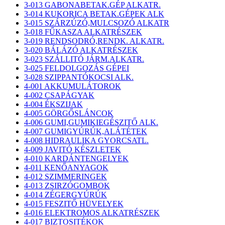
3-013 GABONABETAK.GÉP ALKATR.
3-014 KUKORICA BETAK.GÉPEK ALK
3-015 SZÁRZÚZÓ,MULCSOZÓ ALKATR
3-018 FŰKASZA ALKATRÉSZEK
3-019 RENDSODRÓ,RENDK. ALKATR.
3-020 BÁLÁZÓ ALKATRÉSZEK
3-023 SZÁLLITÓ JÁRM.ALKATR.
3-025 FELDOLGOZÁS GÉPEI
3-028 SZIPPANTÓKOCSI ALK.
4-001 AKKUMULÁTOROK
4-002 CSAPÁGYAK
4-004 ÉKSZIJAK
4-005 GÖRGŐSLÁNCOK
4-006 GUMI,GUMIKIEGÉSZITŐ ALK.
4-007 GUMIGYÚRÚK,ALÁTÉTEK
4-008 HIDRAULIKA GYORCSATL.
4-009 JAVITÓ KÉSZLETEK
4-010 KARDÁNTENGELYEK
4-011 KENŐANYAGOK
4-012 SZIMMERINGEK
4-013 ZSIRZÓGOMBOK
4-014 ZÉGERGYÚRÚK
4-015 FESZITŐ HÜVELYEK
4-016 ELEKTROMOS ALKATRÉSZEK
4-017 BIZTOSITÉKOK