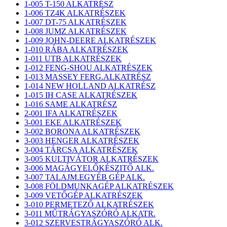
1-005 T-150 ALKATRÉSZ
1-006 TZ4K ALKATRÉSZEK
1-007 DT-75 ALKATRÉSZEK
1-008 JUMZ ALKATRÉSZEK
1-009 JOHN-DEERE ALKATRÉSZEK
1-010 RÁBA ALKATRÉSZEK
1-011 UTB ALKATRÉSZEK
1-012 FENG-SHOU ALKATRÉSZEK
1-013 MASSEY FERG.ALKATRÉSZ
1-014 NEW HOLLAND ALKATRÉSZ
1-015 IH CASE ALKATRÉSZEK
1-016 SAME ALKATRÉSZ
2-001 IFA ALKATRÉSZEK
3-001 EKE ALKATRÉSZEK
3-002 BORONA ALKATRÉSZEK
3-003 HENGER ALKATRÉSZEK
3-004 TÁRCSA ALKATRÉSZEK
3-005 KULTIVÁTOR ALKATRÉSZEK
3-006 MAGÁGYELŐKÉSZITŐ ALK.
3-007 TALAJM.EGYÉB GÉP ALK.
3-008 FÖLDMUNKAGÉP ALKATRÉSZEK
3-009 VETŐGÉP ALKATRÉSZEK
3-010 PERMETEZŐ ALKATRÉSZEK
3-011 MŰTRÁGYASZÓRÓ ALKATR.
3-012 SZERVESTRÁGYASZÓRÓ ALK.