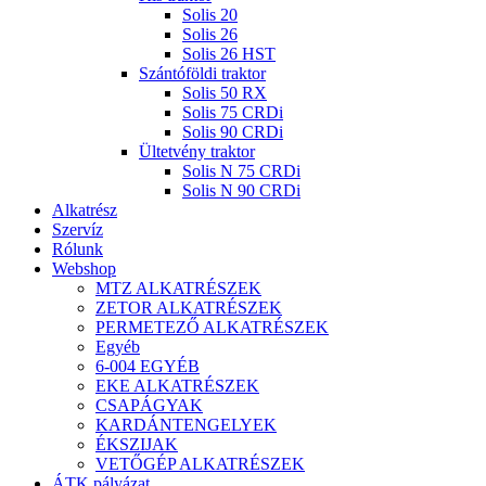
Solis 20
Solis 26
Solis 26 HST
Szántóföldi traktor
Solis 50 RX
Solis 75 CRDi
Solis 90 CRDi
Ültetvény traktor
Solis N 75 CRDi
Solis N 90 CRDi
Alkatrész
Szervíz
Rólunk
Webshop
MTZ ALKATRÉSZEK
ZETOR ALKATRÉSZEK
PERMETEZŐ ALKATRÉSZEK
Egyéb
6-004 EGYÉB
EKE ALKATRÉSZEK
CSAPÁGYAK
KARDÁNTENGELYEK
ÉKSZIJAK
VETŐGÉP ALKATRÉSZEK
ÁTK pályázat