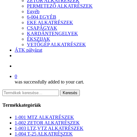
ZETOR ALKATRÉSZEK
PERMETEZŐ ALKATRÉSZEK
Egyéb
6-004 EGYÉB
EKE ALKATRÉSZEK
CSAPÁGYAK
KARDÁNTENGELYEK
ÉKSZIJAK
VETŐGÉP ALKATRÉSZEK
ÁTK pályázat
facebook
search
0
was successfully added to your cart.
Keresés
Keresés
a
következőre:
Termékkategóriák
1-001 MTZ ALKATRÉSZEK
1-002 ZETOR ALKATRÉSZEK
1-003 LTZ,VTZ ALKATRÉSZEK
1-004 T-25 ALKATRÉSZEK