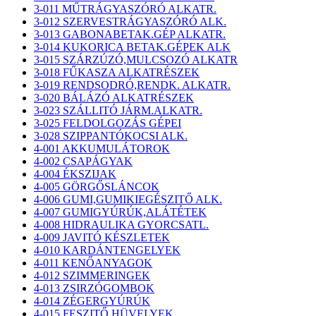
3-011 MŰTRÁGYASZÓRÓ ALKATR.
3-012 SZERVESTRÁGYASZÓRÓ ALK.
3-013 GABONABETAK.GÉP ALKATR.
3-014 KUKORICA BETAK.GÉPEK ALK
3-015 SZÁRZÚZÓ,MULCSOZÓ ALKATR
3-018 FŰKASZA ALKATRÉSZEK
3-019 RENDSODRÓ,RENDK. ALKATR.
3-020 BÁLÁZÓ ALKATRÉSZEK
3-023 SZÁLLITÓ JÁRM.ALKATR.
3-025 FELDOLGOZÁS GÉPEI
3-028 SZIPPANTÓKOCSI ALK.
4-001 AKKUMULÁTOROK
4-002 CSAPÁGYAK
4-004 ÉKSZIJAK
4-005 GÖRGŐSLÁNCOK
4-006 GUMI,GUMIKIEGÉSZITŐ ALK.
4-007 GUMIGYÚRÚK,ALÁTÉTEK
4-008 HIDRAULIKA GYORCSATL.
4-009 JAVITÓ KÉSZLETEK
4-010 KARDÁNTENGELYEK
4-011 KENŐANYAGOK
4-012 SZIMMERINGEK
4-013 ZSIRZÓGOMBOK
4-014 ZÉGERGYÚRÚK
4-015 FESZITŐ HÜVELYEK