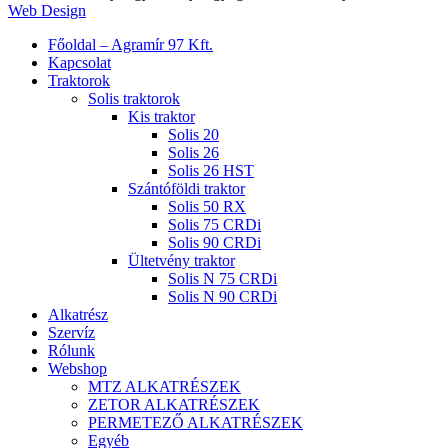
Web Design
Close
Főoldal – Agramír 97 Kft.
Menu
Kapcsolat
Traktorok
Solis traktorok
Kis traktor
Solis 20
Solis 26
Solis 26 HST
Szántóföldi traktor
Solis 50 RX
Solis 75 CRDi
Solis 90 CRDi
Ültetvény traktor
Solis N 75 CRDi
Solis N 90 CRDi
Alkatrész
Szervíz
Rólunk
Webshop
MTZ ALKATRÉSZEK
ZETOR ALKATRÉSZEK
PERMETEZŐ ALKATRÉSZEK
Egyéb