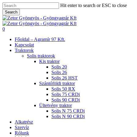
Skip
Hit enter to search or ESC to close
to
Search
main
Close
content
Search
search
0
Menu
Főoldal – Agramír 97 Kft.
Kapcsolat
Traktorok
Solis traktorok
Kis traktor
Solis 20
Solis 26
Solis 26 HST
Szántóföldi traktor
Solis 50 RX
Solis 75 CRDi
Solis 90 CRDi
Ültetvény traktor
Solis N 75 CRDi
Solis N 90 CRDi
Alkatrész
Szervíz
Rólunk