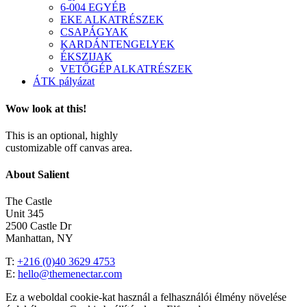
6-004 EGYÉB
EKE ALKATRÉSZEK
CSAPÁGYAK
KARDÁNTENGELYEK
ÉKSZIJAK
VETŐGÉP ALKATRÉSZEK
ÁTK pályázat
Wow look at this!
This is an optional, highly
customizable off canvas area.
About Salient
The Castle
Unit 345
2500 Castle Dr
Manhattan, NY
T:
+216 (0)40 3629 4753
E:
hello@themenectar.com
Ez a weboldal cookie-kat használ a felhasználói élmény növelése