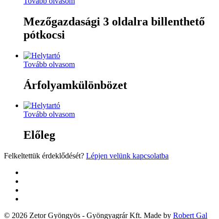
Tovább olvasom
Mezőgazdasági 3 oldalra billenthető
pótkocsi
Tovább olvasom
Árfolyamkülönbözet
Tovább olvasom
Előleg
Felkeltettük érdeklődését?
Lépjen velünk kapcsolatba
twitter
facebook
google-
plus
yelp
© 2026 Zetor Gyöngyös - Gyöngyagrár Kft. Made by
Robert Gal