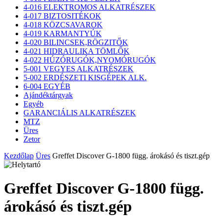
4-016 ELEKTROMOS ALKATRÉSZEK
4-017 BIZTOSITÉKOK
4-018 KÖZCSAVAROK
4-019 KARMANTYÚK
4-020 BILINCSEK,RÖGZITŐK
4-021 HIDRAULIKA TÖMLŐK
4-022 HÚZÓRUGÓK,NYOMÓRUGÓK
5-001 VEGYES ALKATRÉSZEK
5-002 ERDÉSZETI KISGÉPEK ALK.
6-004 EGYÉB
Ajándéktárgyak
Egyéb
GARANCIÁLIS ALKATRÉSZEK
MTZ
Üres
Zetor
Kezdőlap
Üres
Greffet Discover G-1800 függ. árokásó és tiszt.gép
Greffet Discover G-1800 függ.
árokásó és tiszt.gép