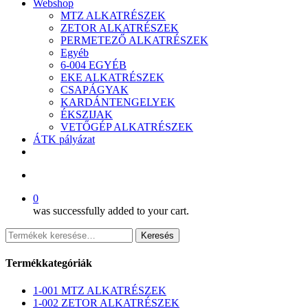
Webshop
MTZ ALKATRÉSZEK
ZETOR ALKATRÉSZEK
PERMETEZŐ ALKATRÉSZEK
Egyéb
6-004 EGYÉB
EKE ALKATRÉSZEK
CSAPÁGYAK
KARDÁNTENGELYEK
ÉKSZIJAK
VETŐGÉP ALKATRÉSZEK
ÁTK pályázat
facebook
search
0
was successfully added to your cart.
Keresés
Keresés
a
következőre:
Termékkategóriák
1-001 MTZ ALKATRÉSZEK
1-002 ZETOR ALKATRÉSZEK