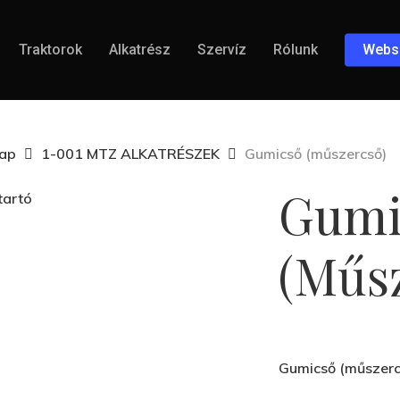
Traktorok
Alkatrész
Szervíz
Rólunk
Webs
lap
1-001 MTZ ALKATRÉSZEK
Gumicső (műszercső)
Gumi
(műs
Gumicső (műszerc