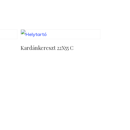
Tovább Olvasom
Kardánkereszt 22X55 C