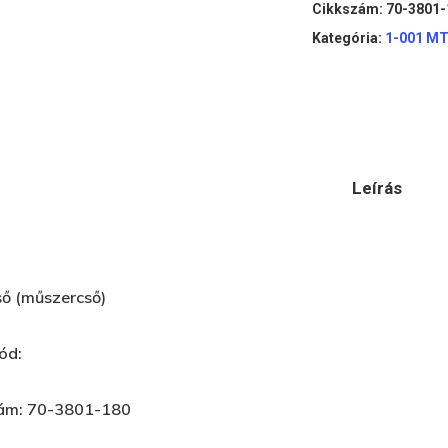
Cikkszám:
70-3801-
Kategória:
1-001 M
Leírás
ő (műszercső)
ód:
ám: 70-3801-180