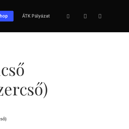
search
Facebook
hop
ÁTK Pályázat
cső
zercső)
ső)