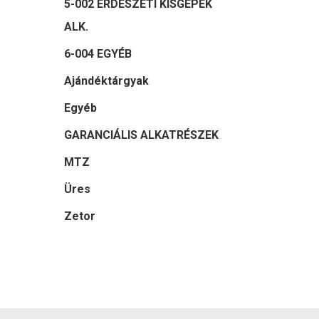
5-002 ERDÉSZETI KISGÉPEK
ALK.
6-004 EGYÉB
Ajándéktárgyak
Egyéb
GARANCIÁLIS ALKATRÉSZEK
MTZ
Üres
Zetor
Felkeltet