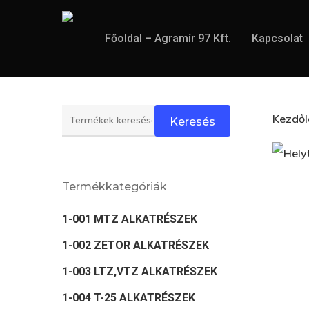
Skip
to
Főoldal – Agramír 97 Kft.
Kapcsolat
main
content
Keresés
Kezdő
Keresés
a
következőre:
Termékkategóriák
1-001 MTZ ALKATRÉSZEK
1-002 ZETOR ALKATRÉSZEK
1-003 LTZ,VTZ ALKATRÉSZEK
1-004 T-25 ALKATRÉSZEK