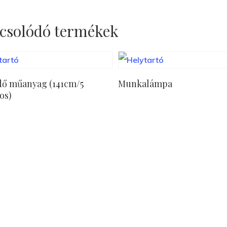
csolódó termékek
Tovább Olvasom
Tovább Olvasom
dő műanyag (141cm/5
Munkalámpa
os)