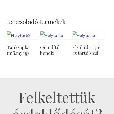
Kapcsolódó termékek
Tovább
Tovább
Tovább
Tanksapka
Önindító
Elsőhíd C-50-
Olvasom
Olvasom
Olvasom
(műanyag)
bendix
es tartó kicsi
Felkeltettük