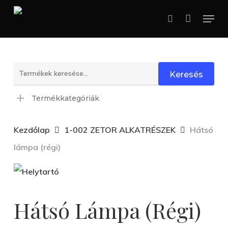
Skip
Menu
search
to
main
content
Keresés
Keresés
a
Termékkategóriák
következőre:
Kezdőlap
1-002 ZETOR ALKATRÉSZEK
Hátsó
lámpa (régi)
Hátsó Lámpa (régi)