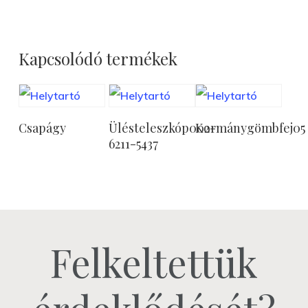
Kapcsolódó termékek
Tovább
Tovább
Tovább
Csapágy
Ülésteleszkóp002-
Kormánygömbfej05
Olvasom
Olvasom
Olvasom
6211-5437
Felkeltettük