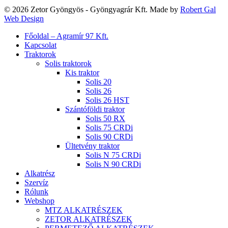
© 2026 Zetor Gyöngyös - Gyöngyagrár Kft. Made by
Robert Gal
Web Design
Close
Főoldal – Agramír 97 Kft.
Menu
Kapcsolat
Traktorok
Solis traktorok
Kis traktor
Solis 20
Solis 26
Solis 26 HST
Szántóföldi traktor
Solis 50 RX
Solis 75 CRDi
Solis 90 CRDi
Ültetvény traktor
Solis N 75 CRDi
Solis N 90 CRDi
Alkatrész
Szervíz
Rólunk
Webshop
MTZ ALKATRÉSZEK
ZETOR ALKATRÉSZEK