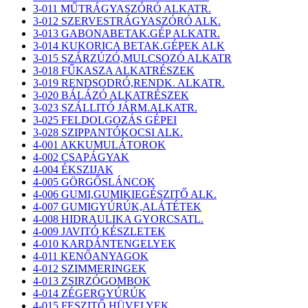
3-011 MŰTRÁGYASZÓRÓ ALKATR.
3-012 SZERVESTRÁGYASZÓRÓ ALK.
3-013 GABONABETAK.GÉP ALKATR.
3-014 KUKORICA BETAK.GÉPEK ALK
3-015 SZÁRZÚZÓ,MULCSOZÓ ALKATR
3-018 FŰKASZA ALKATRÉSZEK
3-019 RENDSODRÓ,RENDK. ALKATR.
3-020 BÁLÁZÓ ALKATRÉSZEK
3-023 SZÁLLITÓ JÁRM.ALKATR.
3-025 FELDOLGOZÁS GÉPEI
3-028 SZIPPANTÓKOCSI ALK.
4-001 AKKUMULÁTOROK
4-002 CSAPÁGYAK
4-004 ÉKSZIJAK
4-005 GÖRGŐSLÁNCOK
4-006 GUMI,GUMIKIEGÉSZITŐ ALK.
4-007 GUMIGYÚRÚK,ALÁTÉTEK
4-008 HIDRAULIKA GYORCSATL.
4-009 JAVITÓ KÉSZLETEK
4-010 KARDÁNTENGELYEK
4-011 KENŐANYAGOK
4-012 SZIMMERINGEK
4-013 ZSIRZÓGOMBOK
4-014 ZÉGERGYÚRÚK
4-015 FESZITŐ HÜVELYEK