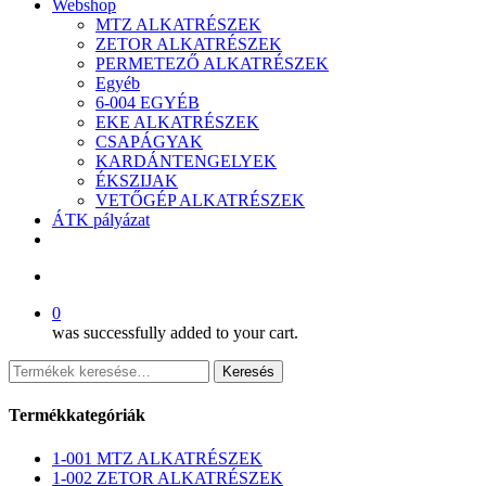
Webshop
MTZ ALKATRÉSZEK
ZETOR ALKATRÉSZEK
PERMETEZŐ ALKATRÉSZEK
Egyéb
6-004 EGYÉB
EKE ALKATRÉSZEK
CSAPÁGYAK
KARDÁNTENGELYEK
ÉKSZIJAK
VETŐGÉP ALKATRÉSZEK
ÁTK pályázat
facebook
search
0
was successfully added to your cart.
Keresés
Keresés
a
következőre:
Termékkategóriák
1-001 MTZ ALKATRÉSZEK
1-002 ZETOR ALKATRÉSZEK