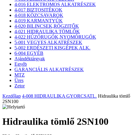
4-016 ELEKTROMOS ALKATRÉSZEK
4-017 BIZTOSITÉKOK
4-018 KÖZCSAVAROK
4-019 KARMANTYÚK
4-020 BILINCSEK,RÖGZITŐK
4-021 HIDRAULIKA TÖMLŐK
4-022 HÚZÓRUGÓK,NYOMÓRUGÓK
5-001 VEGYES ALKATRÉSZEK
5-002 ERDÉSZETI KISGÉPEK ALK.
6-004 EGYÉB
Ajándéktárgyak
Egyéb
GARANCIÁLIS ALKATRÉSZEK
MTZ
Üres
Zetor
Kezdőlap
4-008 HIDRAULIKA GYORCSATL.
Hidraulika tömlő
2SN100
Hidraulika tömlő 2SN100