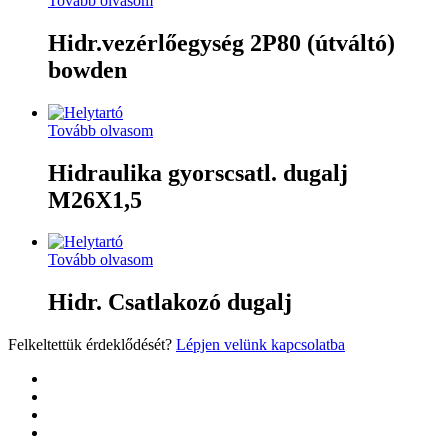
Tovább olvasom
Hidr.vezérlőegység 2P80 (útváltó)
bowden
Tovább olvasom
Hidraulika gyorscsatl. dugalj
M26X1,5
Tovább olvasom
Hidr. Csatlakozó dugalj
Felkeltettük érdeklődését?
Lépjen velünk kapcsolatba
twitter
facebook
google-
plus
yelp