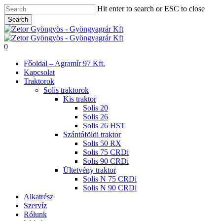
Skip
Hit enter to search or ESC to close
to
Search
main
Close
content
Search
search
0
Menu
Főoldal – Agramír 97 Kft.
Kapcsolat
Traktorok
Solis traktorok
Kis traktor
Solis 20
Solis 26
Solis 26 HST
Szántóföldi traktor
Solis 50 RX
Solis 75 CRDi
Solis 90 CRDi
Ültetvény traktor
Solis N 75 CRDi
Solis N 90 CRDi
Alkatrész
Szervíz
Rólunk