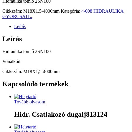
Hidraulika tömlő 2SN100
Cikkszám:
M18X1,5-4000mm
Kategória:
4-008 HIDRAULIKA
GYORCSATL.
Leírás
Leírás
Hidraulika tömlő 2SN100
Vonalkód:
Cikkszám: M18X1,5-4000mm
Kapcsolódó termékek
Tovább olvasom
Hidr. Csatlakozó dugalj813124