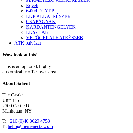
PERMETEZŐ ALKATRÉSZEK
Egyéb
6-004 EGYÉB
EKE ALKATRÉSZEK
CSAPÁGYAK
KARDÁNTENGELYEK
ÉKSZIJAK
VETŐGÉP ALKATRÉSZEK
ÁTK pályázat
Wow look at this!
This is an optional, highly
customizable off canvas area.
About Salient
The Castle
Unit 345
2500 Castle Dr
Manhattan, NY
T:
+216 (0)40 3629 4753
E:
hello@themenectar.com