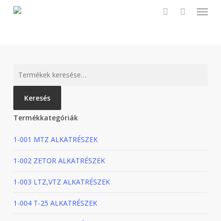
Menu
Skip
to
search
main
content
Keresés
a
következőre:
Keresés
Termékkategóriák
1-001 MTZ ALKATRÉSZEK
1-002 ZETOR ALKATRÉSZEK
1-003 LTZ,VTZ ALKATRÉSZEK
1-004 T-25 ALKATRÉSZEK