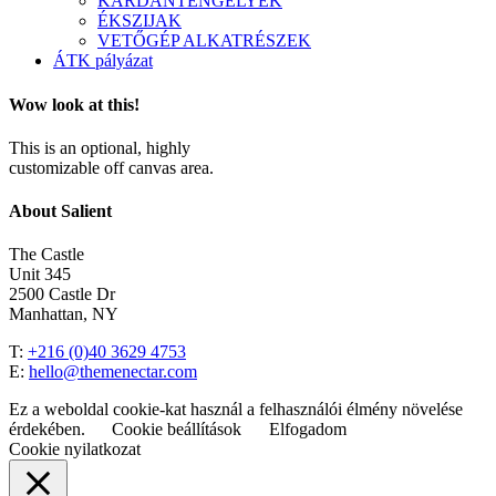
KARDÁNTENGELYEK
ÉKSZIJAK
VETŐGÉP ALKATRÉSZEK
ÁTK pályázat
Wow look at this!
This is an optional, highly
customizable off canvas area.
About Salient
The Castle
Unit 345
2500 Castle Dr
Manhattan, NY
T:
+216 (0)40 3629 4753
E:
hello@themenectar.com
Ez a weboldal cookie-kat használ a felhasználói élmény növelése
érdekében.
Cookie beállítások
Elfogadom
Cookie nyilatkozat