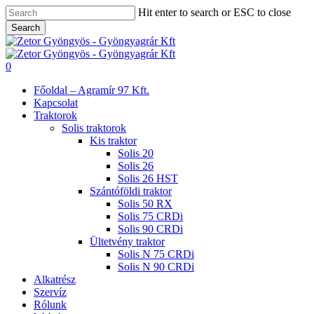
Skip
Hit enter to search or ESC to close
to
Search
main
Close
content
Search
search
0
Menu
Főoldal – Agramír 97 Kft.
Kapcsolat
Traktorok
Solis traktorok
Kis traktor
Solis 20
Solis 26
Solis 26 HST
Szántóföldi traktor
Solis 50 RX
Solis 75 CRDi
Solis 90 CRDi
Ültetvény traktor
Solis N 75 CRDi
Solis N 90 CRDi
Alkatrész
Szervíz
Rólunk