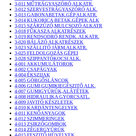
3-011 MŰTRÁGYASZÓRÓ ALKATR.
3-012 SZERVESTRÁGYASZÓRÓ ALK.
3-013 GABONABETAK.GÉP ALKATR.
3-014 KUKORICA BETAK.GÉPEK ALK
3-015 SZÁRZÚZÓ,MULCSOZÓ ALKATR
3-018 FŰKASZA ALKATRÉSZEK
3-019 RENDSODRÓ,RENDK. ALKATR.
3-020 BÁLÁZÓ ALKATRÉSZEK
3-023 SZÁLLITÓ JÁRM.ALKATR.
3-025 FELDOLGOZÁS GÉPEI
3-028 SZIPPANTÓKOCSI ALK.
4-001 AKKUMULÁTOROK
4-002 CSAPÁGYAK
4-004 ÉKSZIJAK
4-005 GÖRGŐSLÁNCOK
4-006 GUMI,GUMIKIEGÉSZITŐ ALK.
4-007 GUMIGYÚRÚK,ALÁTÉTEK
4-008 HIDRAULIKA GYORCSATL.
4-009 JAVITÓ KÉSZLETEK
4-010 KARDÁNTENGELYEK
4-011 KENŐANYAGOK
4-012 SZIMMERINGEK
4-013 ZSIRZÓGOMBOK
4-014 ZÉGERGYÚRÚK
4-015 FESZITŐ HÜVELYEK