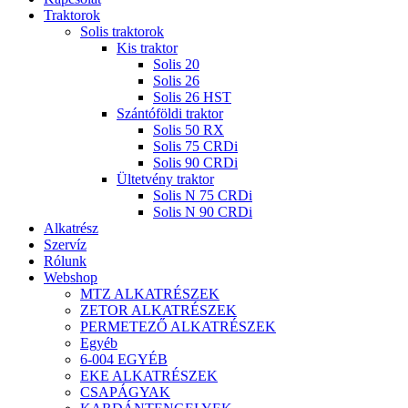
Traktorok
Solis traktorok
Kis traktor
Solis 20
Solis 26
Solis 26 HST
Szántóföldi traktor
Solis 50 RX
Solis 75 CRDi
Solis 90 CRDi
Ültetvény traktor
Solis N 75 CRDi
Solis N 90 CRDi
Alkatrész
Szervíz
Rólunk
Webshop
MTZ ALKATRÉSZEK
ZETOR ALKATRÉSZEK
PERMETEZŐ ALKATRÉSZEK
Egyéb
6-004 EGYÉB
EKE ALKATRÉSZEK
CSAPÁGYAK