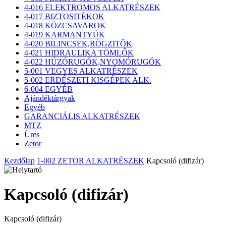
4-016 ELEKTROMOS ALKATRÉSZEK
4-017 BIZTOSITÉKOK
4-018 KÖZCSAVAROK
4-019 KARMANTYÚK
4-020 BILINCSEK,RÖGZITŐK
4-021 HIDRAULIKA TÖMLŐK
4-022 HÚZÓRUGÓK,NYOMÓRUGÓK
5-001 VEGYES ALKATRÉSZEK
5-002 ERDÉSZETI KISGÉPEK ALK.
6-004 EGYÉB
Ajándéktárgyak
Egyéb
GARANCIÁLIS ALKATRÉSZEK
MTZ
Üres
Zetor
Kezdőlap
1-002 ZETOR ALKATRÉSZEK
Kapcsoló (difizár)
Kapcsoló (difizár)
Kapcsoló (difizár)