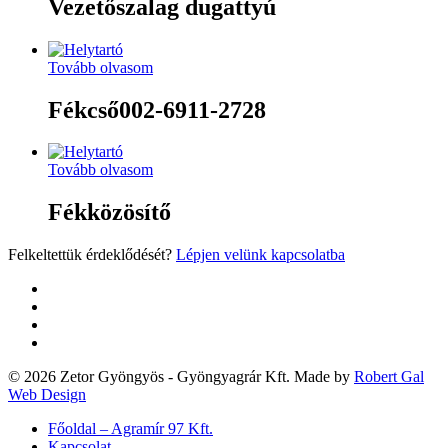
Vezetőszalag dugattyú
Tovább olvasom
Fékcső002-6911-2728
Tovább olvasom
Fékközösítő
Felkeltettük érdeklődését?
Lépjen velünk kapcsolatba
twitter
facebook
google-
plus
yelp
© 2026 Zetor Gyöngyös - Gyöngyagrár Kft. Made by
Robert Gal
Web Design
Close
Főoldal – Agramír 97 Kft.
Menu
Kapcsolat