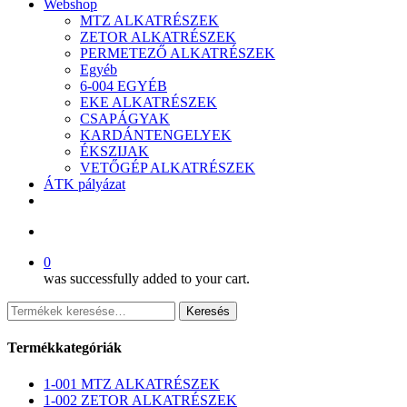
Webshop
MTZ ALKATRÉSZEK
ZETOR ALKATRÉSZEK
PERMETEZŐ ALKATRÉSZEK
Egyéb
6-004 EGYÉB
EKE ALKATRÉSZEK
CSAPÁGYAK
KARDÁNTENGELYEK
ÉKSZIJAK
VETŐGÉP ALKATRÉSZEK
ÁTK pályázat
facebook
search
0
was successfully added to your cart.
Keresés
Keresés
a
következőre:
Termékkategóriák
1-001 MTZ ALKATRÉSZEK
1-002 ZETOR ALKATRÉSZEK