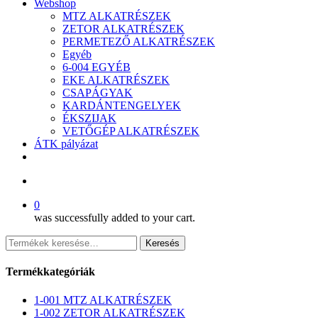
Webshop
MTZ ALKATRÉSZEK
ZETOR ALKATRÉSZEK
PERMETEZŐ ALKATRÉSZEK
Egyéb
6-004 EGYÉB
EKE ALKATRÉSZEK
CSAPÁGYAK
KARDÁNTENGELYEK
ÉKSZIJAK
VETŐGÉP ALKATRÉSZEK
ÁTK pályázat
facebook
search
0
was successfully added to your cart.
Keresés
Keresés
a
következőre:
Termékkategóriák
1-001 MTZ ALKATRÉSZEK
1-002 ZETOR ALKATRÉSZEK