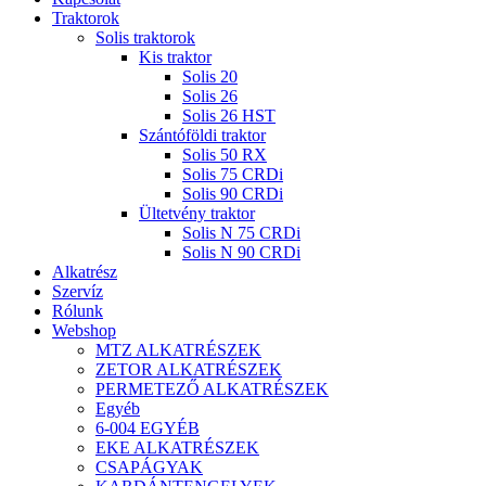
Traktorok
Solis traktorok
Kis traktor
Solis 20
Solis 26
Solis 26 HST
Szántóföldi traktor
Solis 50 RX
Solis 75 CRDi
Solis 90 CRDi
Ültetvény traktor
Solis N 75 CRDi
Solis N 90 CRDi
Alkatrész
Szervíz
Rólunk
Webshop
MTZ ALKATRÉSZEK
ZETOR ALKATRÉSZEK
PERMETEZŐ ALKATRÉSZEK
Egyéb
6-004 EGYÉB
EKE ALKATRÉSZEK
CSAPÁGYAK