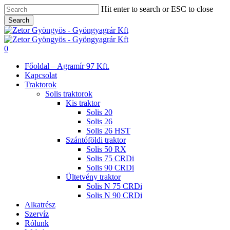
Skip
Hit enter to search or ESC to close
to
Search
main
Close
content
Search
search
0
Menu
Főoldal – Agramír 97 Kft.
Kapcsolat
Traktorok
Solis traktorok
Kis traktor
Solis 20
Solis 26
Solis 26 HST
Szántóföldi traktor
Solis 50 RX
Solis 75 CRDi
Solis 90 CRDi
Ültetvény traktor
Solis N 75 CRDi
Solis N 90 CRDi
Alkatrész
Szervíz
Rólunk