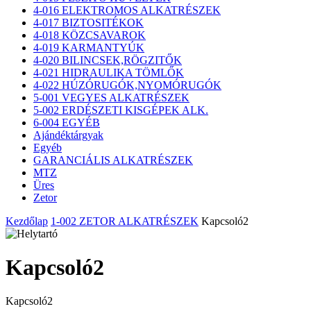
4-016 ELEKTROMOS ALKATRÉSZEK
4-017 BIZTOSITÉKOK
4-018 KÖZCSAVAROK
4-019 KARMANTYÚK
4-020 BILINCSEK,RÖGZITŐK
4-021 HIDRAULIKA TÖMLŐK
4-022 HÚZÓRUGÓK,NYOMÓRUGÓK
5-001 VEGYES ALKATRÉSZEK
5-002 ERDÉSZETI KISGÉPEK ALK.
6-004 EGYÉB
Ajándéktárgyak
Egyéb
GARANCIÁLIS ALKATRÉSZEK
MTZ
Üres
Zetor
Kezdőlap
1-002 ZETOR ALKATRÉSZEK
Kapcsoló2
Kapcsoló2
Kapcsoló2