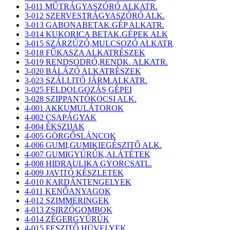
3-011 MŰTRÁGYASZÓRÓ ALKATR.
3-012 SZERVESTRÁGYASZÓRÓ ALK.
3-013 GABONABETAK.GÉP ALKATR.
3-014 KUKORICA BETAK.GÉPEK ALK
3-015 SZÁRZÚZÓ,MULCSOZÓ ALKATR
3-018 FŰKASZA ALKATRÉSZEK
3-019 RENDSODRÓ,RENDK. ALKATR.
3-020 BÁLÁZÓ ALKATRÉSZEK
3-023 SZÁLLITÓ JÁRM.ALKATR.
3-025 FELDOLGOZÁS GÉPEI
3-028 SZIPPANTÓKOCSI ALK.
4-001 AKKUMULÁTOROK
4-002 CSAPÁGYAK
4-004 ÉKSZIJAK
4-005 GÖRGŐSLÁNCOK
4-006 GUMI,GUMIKIEGÉSZITŐ ALK.
4-007 GUMIGYÚRÚK,ALÁTÉTEK
4-008 HIDRAULIKA GYORCSATL.
4-009 JAVITÓ KÉSZLETEK
4-010 KARDÁNTENGELYEK
4-011 KENŐANYAGOK
4-012 SZIMMERINGEK
4-013 ZSIRZÓGOMBOK
4-014 ZÉGERGYÚRÚK
4-015 FESZITŐ HÜVELYEK