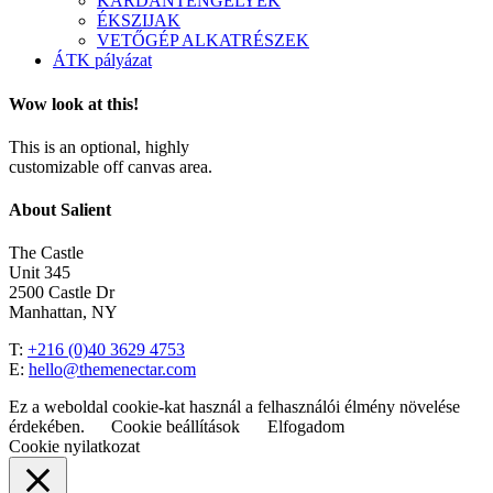
KARDÁNTENGELYEK
ÉKSZIJAK
VETŐGÉP ALKATRÉSZEK
ÁTK pályázat
Wow look at this!
This is an optional, highly
customizable off canvas area.
About Salient
The Castle
Unit 345
2500 Castle Dr
Manhattan, NY
T:
+216 (0)40 3629 4753
E:
hello@themenectar.com
Ez a weboldal cookie-kat használ a felhasználói élmény növelése
érdekében.
Cookie beállítások
Elfogadom
Cookie nyilatkozat