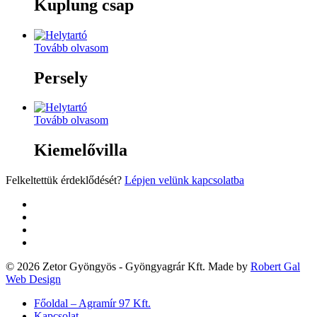
Kuplung csap
Tovább olvasom
Persely
Tovább olvasom
Kiemelővilla
Felkeltettük érdeklődését?
Lépjen velünk kapcsolatba
twitter
facebook
google-
plus
yelp
© 2026 Zetor Gyöngyös - Gyöngyagrár Kft. Made by
Robert Gal
Web Design
Close
Főoldal – Agramír 97 Kft.
Menu
Kapcsolat