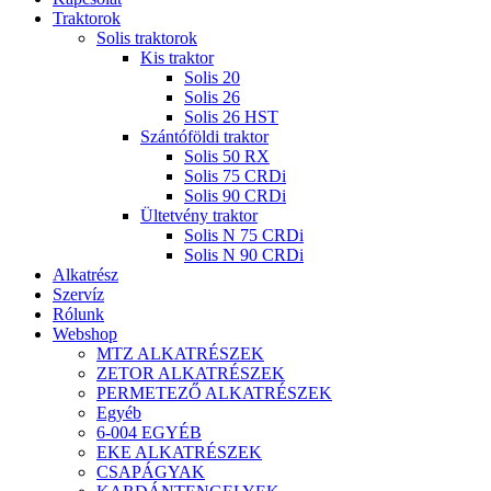
Traktorok
Solis traktorok
Kis traktor
Solis 20
Solis 26
Solis 26 HST
Szántóföldi traktor
Solis 50 RX
Solis 75 CRDi
Solis 90 CRDi
Ültetvény traktor
Solis N 75 CRDi
Solis N 90 CRDi
Alkatrész
Szervíz
Rólunk
Webshop
MTZ ALKATRÉSZEK
ZETOR ALKATRÉSZEK
PERMETEZŐ ALKATRÉSZEK
Egyéb
6-004 EGYÉB
EKE ALKATRÉSZEK
CSAPÁGYAK