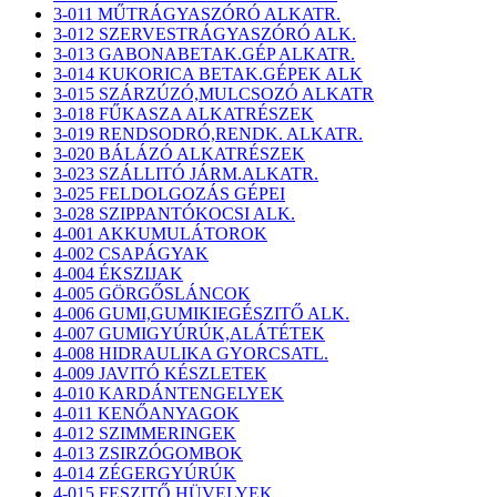
3-011 MŰTRÁGYASZÓRÓ ALKATR.
3-012 SZERVESTRÁGYASZÓRÓ ALK.
3-013 GABONABETAK.GÉP ALKATR.
3-014 KUKORICA BETAK.GÉPEK ALK
3-015 SZÁRZÚZÓ,MULCSOZÓ ALKATR
3-018 FŰKASZA ALKATRÉSZEK
3-019 RENDSODRÓ,RENDK. ALKATR.
3-020 BÁLÁZÓ ALKATRÉSZEK
3-023 SZÁLLITÓ JÁRM.ALKATR.
3-025 FELDOLGOZÁS GÉPEI
3-028 SZIPPANTÓKOCSI ALK.
4-001 AKKUMULÁTOROK
4-002 CSAPÁGYAK
4-004 ÉKSZIJAK
4-005 GÖRGŐSLÁNCOK
4-006 GUMI,GUMIKIEGÉSZITŐ ALK.
4-007 GUMIGYÚRÚK,ALÁTÉTEK
4-008 HIDRAULIKA GYORCSATL.
4-009 JAVITÓ KÉSZLETEK
4-010 KARDÁNTENGELYEK
4-011 KENŐANYAGOK
4-012 SZIMMERINGEK
4-013 ZSIRZÓGOMBOK
4-014 ZÉGERGYÚRÚK
4-015 FESZITŐ HÜVELYEK