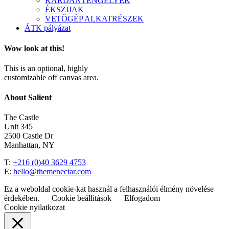
KARDÁNTENGELYEK
ÉKSZIJAK
VETŐGÉP ALKATRÉSZEK
ÁTK pályázat
Wow look at this!
This is an optional, highly
customizable off canvas area.
About Salient
The Castle
Unit 345
2500 Castle Dr
Manhattan, NY
T:
+216 (0)40 3629 4753
E:
hello@themenectar.com
Ez a weboldal cookie-kat használ a felhasználói élmény növelése
érdekében.
Cookie beállítások
Elfogadom
Cookie nyilatkozat