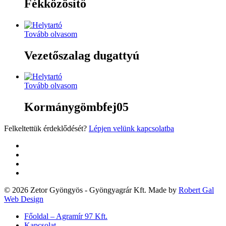
Fékközösítő
Tovább olvasom
Vezetőszalag dugattyú
Tovább olvasom
Kormánygömbfej05
Felkeltettük érdeklődését?
Lépjen velünk kapcsolatba
twitter
facebook
google-
plus
yelp
© 2026 Zetor Gyöngyös - Gyöngyagrár Kft. Made by
Robert Gal
Web Design
Close
Főoldal – Agramír 97 Kft.
Menu
Kapcsolat