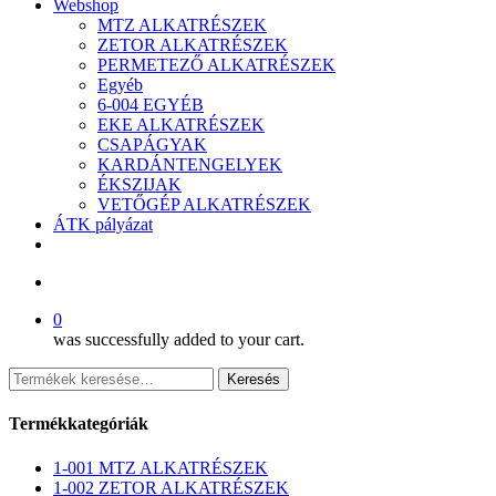
Webshop
MTZ ALKATRÉSZEK
ZETOR ALKATRÉSZEK
PERMETEZŐ ALKATRÉSZEK
Egyéb
6-004 EGYÉB
EKE ALKATRÉSZEK
CSAPÁGYAK
KARDÁNTENGELYEK
ÉKSZIJAK
VETŐGÉP ALKATRÉSZEK
ÁTK pályázat
facebook
search
0
was successfully added to your cart.
Keresés
Keresés
a
következőre:
Termékkategóriák
1-001 MTZ ALKATRÉSZEK
1-002 ZETOR ALKATRÉSZEK