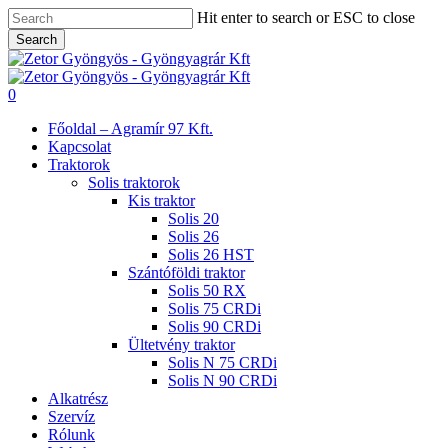
Skip
Hit enter to search or ESC to close
to
Search
main
Close
content
Search
search
0
Menu
Főoldal – Agramír 97 Kft.
Kapcsolat
Traktorok
Solis traktorok
Kis traktor
Solis 20
Solis 26
Solis 26 HST
Szántóföldi traktor
Solis 50 RX
Solis 75 CRDi
Solis 90 CRDi
Ültetvény traktor
Solis N 75 CRDi
Solis N 90 CRDi
Alkatrész
Szervíz
Rólunk