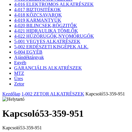
4-016 ELEKTROMOS ALKATRÉSZEK
4-017 BIZTOSITÉKOK
4-018 KÖZCSAVAROK
4-019 KARMANTYÚK
4-020 BILINCSEK,RÖGZITŐK
4-021 HIDRAULIKA TÖMLŐK
4-022 HÚZÓRUGÓK,NYOMÓRUGÓK
5-001 VEGYES ALKATRÉSZEK
5-002 ERDÉSZETI KISGÉPEK ALK.
6-004 EGYÉB
Ajándéktárgyak
Egyéb
GARANCIÁLIS ALKATRÉSZEK
MTZ
Üres
Zetor
Kezdőlap
1-002 ZETOR ALKATRÉSZEK
Kapcsoló53-359-951
Kapcsoló53-359-951
Kapcsoló53-359-951