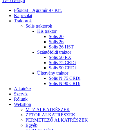
Web Design
Close
Főoldal – Agramír 97 Kft.
Menu
Kapcsolat
Traktorok
Solis traktorok
Kis traktor
Solis 20
Solis 26
Solis 26 HST
Szántóföldi traktor
Solis 50 RX
Solis 75 CRDi
Solis 90 CRDi
Ültetvény traktor
Solis N 75 CRDi
Solis N 90 CRDi
Alkatrész
Szervíz
Rólunk
Webshop
MTZ ALKATRÉSZEK
ZETOR ALKATRÉSZEK
PERMETEZŐ ALKATRÉSZEK
Egyéb