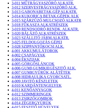
3-011 MŰTRÁGYASZÓRÓ ALKATR.
3-012 SZERVESTRÁGYASZÓRÓ ALK.
3-013 GABONABETAK.GÉP ALKATR.
3-014 KUKORICA BETAK.GÉPEK ALK
3-015 SZÁRZÚZÓ,MULCSOZÓ ALKATR
3-018 FŰKASZA ALKATRÉSZEK
3-019 RENDSODRÓ,RENDK. ALKATR.
3-020 BÁLÁZÓ ALKATRÉSZEK
3-023 SZÁLLITÓ JÁRM.ALKATR.
3-025 FELDOLGOZÁS GÉPEI
3-028 SZIPPANTÓKOCSI ALK.
4-001 AKKUMULÁTOROK
4-002 CSAPÁGYAK
4-004 ÉKSZIJAK
4-005 GÖRGŐSLÁNCOK
4-006 GUMI,GUMIKIEGÉSZITŐ ALK.
4-007 GUMIGYÚRÚK,ALÁTÉTEK
4-008 HIDRAULIKA GYORCSATL.
4-009 JAVITÓ KÉSZLETEK
4-010 KARDÁNTENGELYEK
4-011 KENŐANYAGOK
4-012 SZIMMERINGEK
4-013 ZSIRZÓGOMBOK
4-014 ZÉGERGYÚRÚK
4-015 FESZITŐ HÜVELYEK