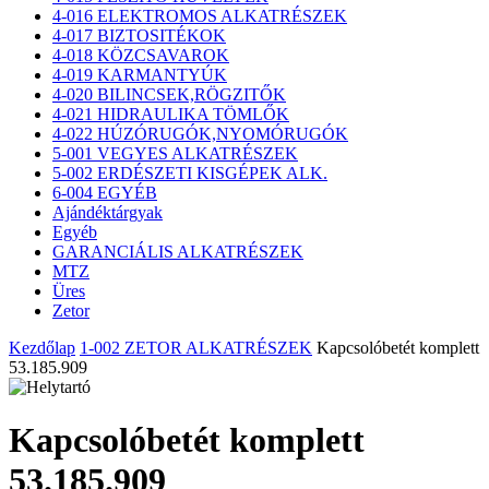
4-016 ELEKTROMOS ALKATRÉSZEK
4-017 BIZTOSITÉKOK
4-018 KÖZCSAVAROK
4-019 KARMANTYÚK
4-020 BILINCSEK,RÖGZITŐK
4-021 HIDRAULIKA TÖMLŐK
4-022 HÚZÓRUGÓK,NYOMÓRUGÓK
5-001 VEGYES ALKATRÉSZEK
5-002 ERDÉSZETI KISGÉPEK ALK.
6-004 EGYÉB
Ajándéktárgyak
Egyéb
GARANCIÁLIS ALKATRÉSZEK
MTZ
Üres
Zetor
Kezdőlap
1-002 ZETOR ALKATRÉSZEK
Kapcsolóbetét komplett
53.185.909
Kapcsolóbetét komplett
53.185.909