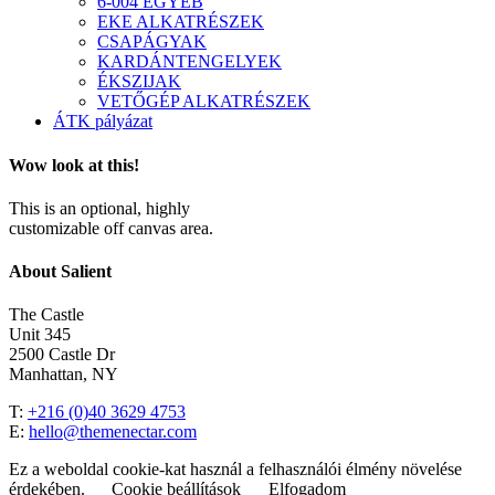
6-004 EGYÉB
EKE ALKATRÉSZEK
CSAPÁGYAK
KARDÁNTENGELYEK
ÉKSZIJAK
VETŐGÉP ALKATRÉSZEK
ÁTK pályázat
Wow look at this!
This is an optional, highly
customizable off canvas area.
About Salient
The Castle
Unit 345
2500 Castle Dr
Manhattan, NY
T:
+216 (0)40 3629 4753
E:
hello@themenectar.com
Ez a weboldal cookie-kat használ a felhasználói élmény növelése
érdekében.
Cookie beállítások
Elfogadom