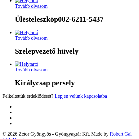
Tovább olvasom
Ülésteleszkóp002-6211-5437
Tovább olvasom
Szelepvezető hüvely
Tovább olvasom
Királycsap persely
Felkeltettük érdeklődését?
Lépjen velünk kapcsolatba
twitter
facebook
google-
plus
yelp
© 2026 Zetor Gyöngyös - Gyöngyagrár Kft. Made by
Robert Gal