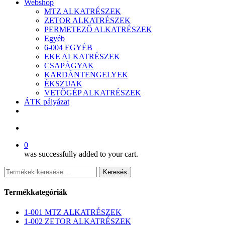
Webshop
MTZ ALKATRÉSZEK
ZETOR ALKATRÉSZEK
PERMETEZŐ ALKATRÉSZEK
Egyéb
6-004 EGYÉB
EKE ALKATRÉSZEK
CSAPÁGYAK
KARDÁNTENGELYEK
ÉKSZIJAK
VETŐGÉP ALKATRÉSZEK
ÁTK pályázat
facebook
search
0
was successfully added to your cart.
Keresés
Keresés
a
következőre:
Termékkategóriák
1-001 MTZ ALKATRÉSZEK
1-002 ZETOR ALKATRÉSZEK