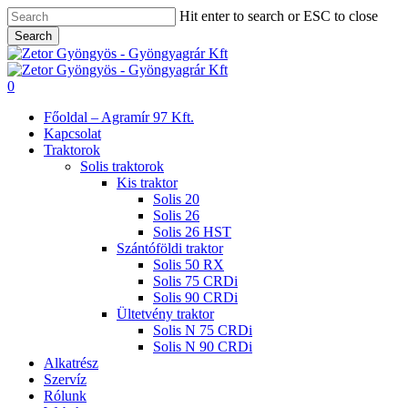
Skip
Hit enter to search or ESC to close
to
Search
main
Close
content
Search
search
0
Menu
Főoldal – Agramír 97 Kft.
Kapcsolat
Traktorok
Solis traktorok
Kis traktor
Solis 20
Solis 26
Solis 26 HST
Szántóföldi traktor
Solis 50 RX
Solis 75 CRDi
Solis 90 CRDi
Ültetvény traktor
Solis N 75 CRDi
Solis N 90 CRDi
Alkatrész
Szervíz
Rólunk