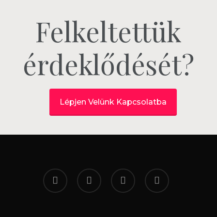
Felkeltettük
érdeklődését?
Lépjen Velünk Kapcsolatba
twitter
facebook
google-
yelp
plus