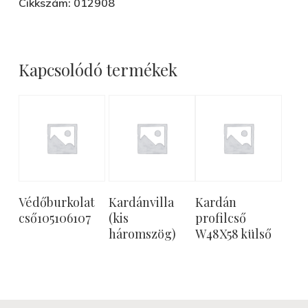
Cikkszám: 012908
Kapcsolódó termékek
Tovább
Tovább
Tovább
Védőburkolat
Kardánvilla
Kardán
Olvasom
Olvasom
Olvasom
cső105106107
(kis
profilcső
háromszög)
W48X58 külső