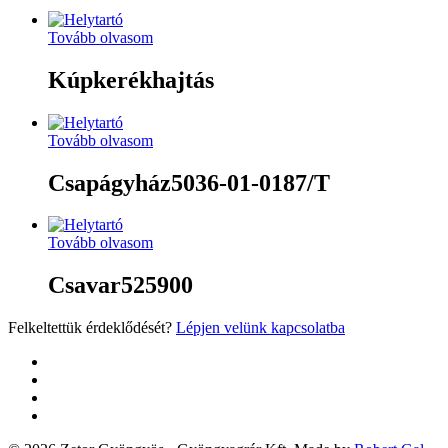
Tovább olvasom
Kúpkerékhajtás
Tovább olvasom
Csapágyház5036-01-0187/T
Tovább olvasom
Csavar525900
Felkeltettük érdeklődését?
Lépjen velünk kapcsolatba
twitter
facebook
google-
plus
yelp