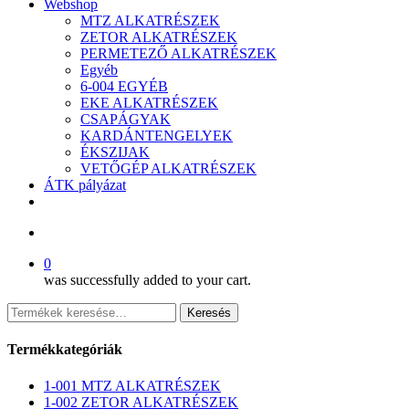
Webshop
MTZ ALKATRÉSZEK
ZETOR ALKATRÉSZEK
PERMETEZŐ ALKATRÉSZEK
Egyéb
6-004 EGYÉB
EKE ALKATRÉSZEK
CSAPÁGYAK
KARDÁNTENGELYEK
ÉKSZIJAK
VETŐGÉP ALKATRÉSZEK
ÁTK pályázat
facebook
search
0
was successfully added to your cart.
Keresés
Keresés
a
következőre:
Termékkategóriák
1-001 MTZ ALKATRÉSZEK
1-002 ZETOR ALKATRÉSZEK