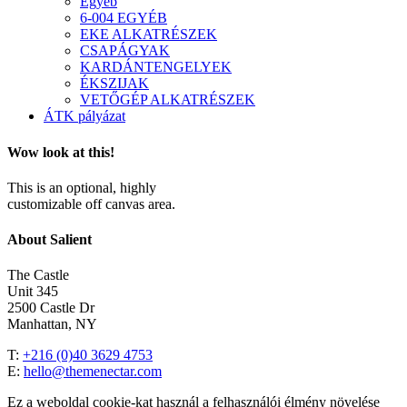
Egyéb
6-004 EGYÉB
EKE ALKATRÉSZEK
CSAPÁGYAK
KARDÁNTENGELYEK
ÉKSZIJAK
VETŐGÉP ALKATRÉSZEK
ÁTK pályázat
Wow look at this!
This is an optional, highly
customizable off canvas area.
About Salient
The Castle
Unit 345
2500 Castle Dr
Manhattan, NY
T:
+216 (0)40 3629 4753
E:
hello@themenectar.com
Ez a weboldal cookie-kat használ a felhasználói élmény növelése