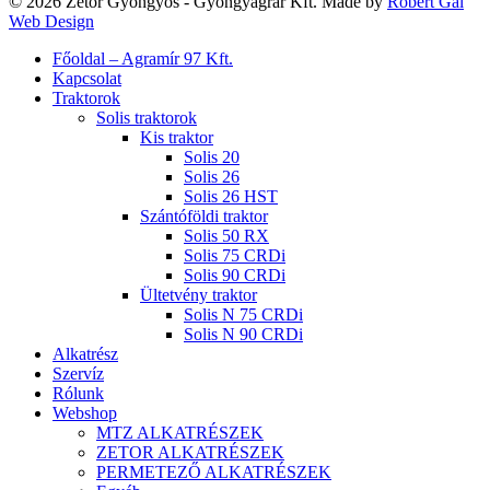
© 2026 Zetor Gyöngyös - Gyöngyagrár Kft. Made by
Robert Gal
Web Design
Close
Főoldal – Agramír 97 Kft.
Menu
Kapcsolat
Traktorok
Solis traktorok
Kis traktor
Solis 20
Solis 26
Solis 26 HST
Szántóföldi traktor
Solis 50 RX
Solis 75 CRDi
Solis 90 CRDi
Ültetvény traktor
Solis N 75 CRDi
Solis N 90 CRDi
Alkatrész
Szervíz
Rólunk
Webshop
MTZ ALKATRÉSZEK
ZETOR ALKATRÉSZEK
PERMETEZŐ ALKATRÉSZEK