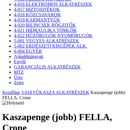
4-016 ELEKTROMOS ALKATRÉSZEK
4-017 BIZTOSITÉKOK
4-018 KÖZCSAVAROK
4-019 KARMANTYÚK
4-020 BILINCSEK,RÖGZITŐK
4-021 HIDRAULIKA TÖMLŐK
4-022 HÚZÓRUGÓK,NYOMÓRUGÓK
5-001 VEGYES ALKATRÉSZEK
5-002 ERDÉSZETI KISGÉPEK ALK.
6-004 EGYÉB
Ajándéktárgyak
Egyéb
GARANCIÁLIS ALKATRÉSZEK
MTZ
Üres
Zetor
Kezdőlap
3-018 FŰKASZA ALKATRÉSZEK
Kaszapenge (jobb)
FELLA, Crone
Kaszapenge (jobb) FELLA,
Crone