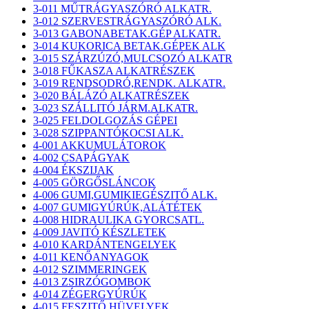
3-011 MŰTRÁGYASZÓRÓ ALKATR.
3-012 SZERVESTRÁGYASZÓRÓ ALK.
3-013 GABONABETAK.GÉP ALKATR.
3-014 KUKORICA BETAK.GÉPEK ALK
3-015 SZÁRZÚZÓ,MULCSOZÓ ALKATR
3-018 FŰKASZA ALKATRÉSZEK
3-019 RENDSODRÓ,RENDK. ALKATR.
3-020 BÁLÁZÓ ALKATRÉSZEK
3-023 SZÁLLITÓ JÁRM.ALKATR.
3-025 FELDOLGOZÁS GÉPEI
3-028 SZIPPANTÓKOCSI ALK.
4-001 AKKUMULÁTOROK
4-002 CSAPÁGYAK
4-004 ÉKSZIJAK
4-005 GÖRGŐSLÁNCOK
4-006 GUMI,GUMIKIEGÉSZITŐ ALK.
4-007 GUMIGYÚRÚK,ALÁTÉTEK
4-008 HIDRAULIKA GYORCSATL.
4-009 JAVITÓ KÉSZLETEK
4-010 KARDÁNTENGELYEK
4-011 KENŐANYAGOK
4-012 SZIMMERINGEK
4-013 ZSIRZÓGOMBOK
4-014 ZÉGERGYÚRÚK
4-015 FESZITŐ HÜVELYEK