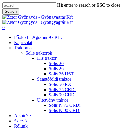
Skip
Hit enter to search or ESC to close
to
Search
main
Close
content
Search
search
0
Menu
Főoldal – Agramír 97 Kft.
Kapcsolat
Traktorok
Solis traktorok
Kis traktor
Solis 20
Solis 26
Solis 26 HST
Szántóföldi traktor
Solis 50 RX
Solis 75 CRDi
Solis 90 CRDi
Ültetvény traktor
Solis N 75 CRDi
Solis N 90 CRDi
Alkatrész
Szervíz
Rólunk