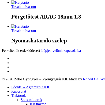
Tovább olvasom
Pörgetőtest ARAG 18mm 1,8
Tovább olvasom
Nyomáshatároló szelep
Felkeltettük érdeklődését?
Lépjen velünk kapcsolatba
twitter
facebook
google-
plus
yelp
© 2026 Zetor Gyöngyös - Gyöngyagrár Kft. Made by
Robert Gal W
Close
Főoldal – Agramír 97 Kft.
Menu
Kapcsolat
Traktorok
Solis traktorok
Kis traktor