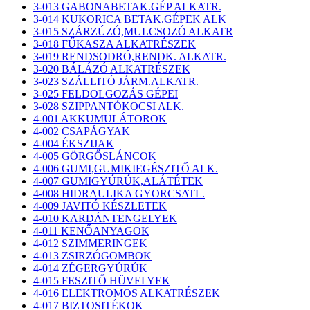
3-013 GABONABETAK.GÉP ALKATR.
3-014 KUKORICA BETAK.GÉPEK ALK
3-015 SZÁRZÚZÓ,MULCSOZÓ ALKATR
3-018 FŰKASZA ALKATRÉSZEK
3-019 RENDSODRÓ,RENDK. ALKATR.
3-020 BÁLÁZÓ ALKATRÉSZEK
3-023 SZÁLLITÓ JÁRM.ALKATR.
3-025 FELDOLGOZÁS GÉPEI
3-028 SZIPPANTÓKOCSI ALK.
4-001 AKKUMULÁTOROK
4-002 CSAPÁGYAK
4-004 ÉKSZIJAK
4-005 GÖRGŐSLÁNCOK
4-006 GUMI,GUMIKIEGÉSZITŐ ALK.
4-007 GUMIGYÚRÚK,ALÁTÉTEK
4-008 HIDRAULIKA GYORCSATL.
4-009 JAVITÓ KÉSZLETEK
4-010 KARDÁNTENGELYEK
4-011 KENŐANYAGOK
4-012 SZIMMERINGEK
4-013 ZSIRZÓGOMBOK
4-014 ZÉGERGYÚRÚK
4-015 FESZITŐ HÜVELYEK
4-016 ELEKTROMOS ALKATRÉSZEK
4-017 BIZTOSITÉKOK