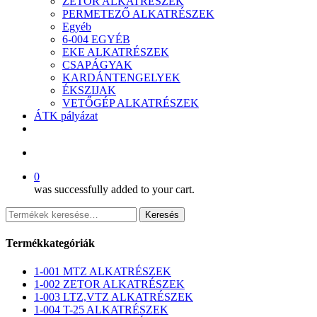
ZETOR ALKATRÉSZEK
PERMETEZŐ ALKATRÉSZEK
Egyéb
6-004 EGYÉB
EKE ALKATRÉSZEK
CSAPÁGYAK
KARDÁNTENGELYEK
ÉKSZIJAK
VETŐGÉP ALKATRÉSZEK
ÁTK pályázat
facebook
search
0
was successfully added to your cart.
Keresés
Keresés
a
következőre:
Termékkategóriák
1-001 MTZ ALKATRÉSZEK
1-002 ZETOR ALKATRÉSZEK
1-003 LTZ,VTZ ALKATRÉSZEK
1-004 T-25 ALKATRÉSZEK