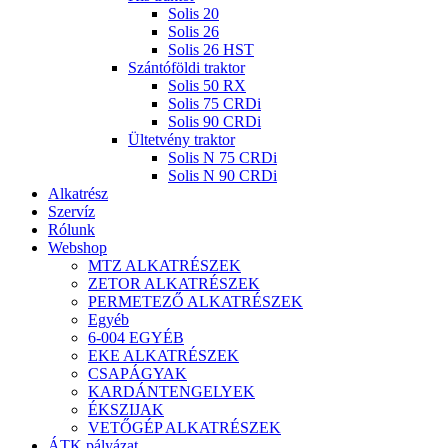
Solis 20
Solis 26
Solis 26 HST
Szántóföldi traktor
Solis 50 RX
Solis 75 CRDi
Solis 90 CRDi
Ültetvény traktor
Solis N 75 CRDi
Solis N 90 CRDi
Alkatrész
Szervíz
Rólunk
Webshop
MTZ ALKATRÉSZEK
ZETOR ALKATRÉSZEK
PERMETEZŐ ALKATRÉSZEK
Egyéb
6-004 EGYÉB
EKE ALKATRÉSZEK
CSAPÁGYAK
KARDÁNTENGELYEK
ÉKSZIJAK
VETŐGÉP ALKATRÉSZEK
ÁTK pályázat