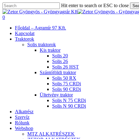
Skip
Hit enter to search or ESC to close
Sea
to
Close
main
Search
search
0
content
Menu
Főoldal – Agramír 97 Kft.
Kapcsolat
Traktorok
Solis traktorok
Kis traktor
Solis 20
Solis 26
Solis 26 HST
Szántóföldi traktor
Solis 50 RX
Solis 75 CRDi
Solis 90 CRDi
Ültetvény traktor
Solis N 75 CRDi
Solis N 90 CRDi
Alkatrész
Szervíz
Rólunk
Webshop
MTZ ALKATRÉSZEK