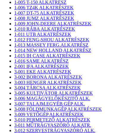
1-005 T-150 ALKATRÉSZ
1-006 TZ4K ALKATRÉSZEK
1-007 DT-75 ALKATRÉSZEK
1-008 JUMZ ALKATRÉSZEK
1-009 JOHN-DEERE ALKATRÉSZEK
1-010 RÁBA ALKATRÉSZEK
1-011 UTB ALKATRÉSZEK
1-012 FENG-SHOU ALKATRÉSZEK
1-013 MASSEY FERG.ALKATRÉSZ
1-014 NEW HOLLAND ALKATRÉSZ
1-015 IH CASE ALKATRÉSZEK
1-016 SAME ALKATRÉSZ
2-001 IFA ALKATRÉSZEK
3-001 EKE ALKATRÉSZEK
3-002 BORONA ALKATRÉSZEK
3-003 HENGER ALKATRÉSZEK
3-004 TÁRCSA ALKATRÉSZEK
3-005 KULTIVÁTOR ALKATRÉSZEK
3-006 MAGÁGYELŐKÉSZITŐ ALK.
3-007 TALAJM.EGYÉB GÉP ALK.
3-008 FÖLDMUNKAGÉP ALKATRÉSZEK
3-009 VETŐGÉP ALKATRÉSZEK
3-010 PERMETEZŐ ALKATRÉSZEK
3-011 MŰTRÁGYASZÓRÓ ALKATR.
3-012 SZERVESTRÁGYASZÓRÓ ALK.