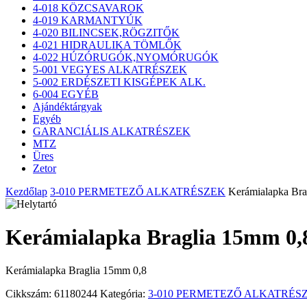
4-018 KÖZCSAVAROK
4-019 KARMANTYÚK
4-020 BILINCSEK,RÖGZITŐK
4-021 HIDRAULIKA TÖMLŐK
4-022 HÚZÓRUGÓK,NYOMÓRUGÓK
5-001 VEGYES ALKATRÉSZEK
5-002 ERDÉSZETI KISGÉPEK ALK.
6-004 EGYÉB
Ajándéktárgyak
Egyéb
GARANCIÁLIS ALKATRÉSZEK
MTZ
Üres
Zetor
Kezdőlap
3-010 PERMETEZŐ ALKATRÉSZEK
Kerámialapka Bra
Kerámialapka Braglia 15mm 0,
Kerámialapka Braglia 15mm 0,8
Cikkszám:
61180244
Kategória:
3-010 PERMETEZŐ ALKATRÉS