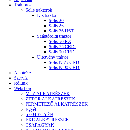
Traktorok
Solis traktorok
Kis traktor
Solis 20
Solis 26
Solis 26 HST
Szántóföldi traktor
Solis 50 RX
Solis 75 CRDi
Solis 90 CRDi
Ültetvény traktor
Solis N 75 CRDi
Solis N 90 CRDi
Alkatrész
Szervíz
Rólunk
Webshop
MTZ ALKATRÉSZEK
ZETOR ALKATRÉSZEK
PERMETEZŐ ALKATRÉSZEK
Egyéb
6-004 EGYÉB
EKE ALKATRÉSZEK
CSAPÁGYAK