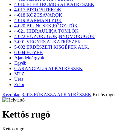
4-016 ELEKTROMOS ALKATRÉSZEK
4-017 BIZTOSITÉKOK
4-018 KÖZCSAVAROK
4-019 KARMANTYÚK
4-020 BILINCSEK,RÖGZITŐK
4-021 HIDRAULIKA TÖMLŐK
4-022 HÚZÓRUGÓK,NYOMÓRUGÓK
5-001 VEGYES ALKATRÉSZEK
5-002 ERDÉSZETI KISGÉPEK ALK.
6-004 EGYÉB
Ajándéktárgyak
Egyéb
GARANCIÁLIS ALKATRÉSZEK
MTZ
Üres
Zetor
Kezdőlap
3-018 FŰKASZA ALKATRÉSZEK
Kettős rugó
Kettős rugó
Kettős rugó