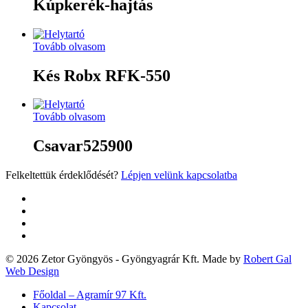
Kúpkerék-hajtás
Tovább olvasom
Kés Robx RFK-550
Tovább olvasom
Csavar525900
Felkeltettük érdeklődését?
Lépjen velünk kapcsolatba
twitter
facebook
google-
plus
yelp
© 2026 Zetor Gyöngyös - Gyöngyagrár Kft. Made by
Robert Gal
Web Design
Close
Főoldal – Agramír 97 Kft.
Menu
Kapcsolat