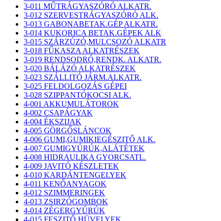
3-011 MŰTRÁGYASZÓRÓ ALKATR.
3-012 SZERVESTRÁGYASZÓRÓ ALK.
3-013 GABONABETAK.GÉP ALKATR.
3-014 KUKORICA BETAK.GÉPEK ALK
3-015 SZÁRZÚZÓ,MULCSOZÓ ALKATR
3-018 FŰKASZA ALKATRÉSZEK
3-019 RENDSODRÓ,RENDK. ALKATR.
3-020 BÁLÁZÓ ALKATRÉSZEK
3-023 SZÁLLITÓ JÁRM.ALKATR.
3-025 FELDOLGOZÁS GÉPEI
3-028 SZIPPANTÓKOCSI ALK.
4-001 AKKUMULÁTOROK
4-002 CSAPÁGYAK
4-004 ÉKSZIJAK
4-005 GÖRGŐSLÁNCOK
4-006 GUMI,GUMIKIEGÉSZITŐ ALK.
4-007 GUMIGYÚRÚK,ALÁTÉTEK
4-008 HIDRAULIKA GYORCSATL.
4-009 JAVITÓ KÉSZLETEK
4-010 KARDÁNTENGELYEK
4-011 KENŐANYAGOK
4-012 SZIMMERINGEK
4-013 ZSIRZÓGOMBOK
4-014 ZÉGERGYÚRÚK
4-015 FESZITŐ HÜVELYEK