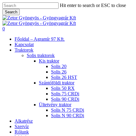
Skip
Hit enter to search or ESC to close
to
Search
main
Close
content
Search
search
0
Menu
Főoldal – Agramír 97 Kft.
Kapcsolat
Traktorok
Solis traktorok
Kis traktor
Solis 20
Solis 26
Solis 26 HST
Szántóföldi traktor
Solis 50 RX
Solis 75 CRDi
Solis 90 CRDi
Ültetvény traktor
Solis N 75 CRDi
Solis N 90 CRDi
Alkatrész
Szervíz
Rólunk