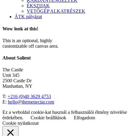
KARDÁNTENGELYEK
ÉKSZIJAK
VETŐGÉP ALKATRÉSZEK
ÁTK pályázat
Wow look at this!
This is an optional, highly
customizable off canvas area.
About Salient
The Castle
Unit 345
2500 Castle Dr
Manhattan, NY
T:
+216 (0)40 3629 4753
E:
hello@themenectar.com
Ez a weboldal cookie-kat használ a felhasználói élmény növelése
érdekében.
Cookie beállítások
Elfogadom
Cookie nyilatkozat