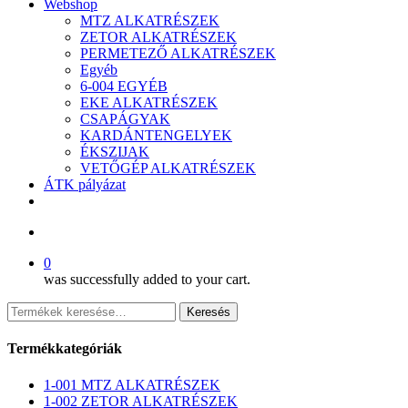
Webshop
MTZ ALKATRÉSZEK
ZETOR ALKATRÉSZEK
PERMETEZŐ ALKATRÉSZEK
Egyéb
6-004 EGYÉB
EKE ALKATRÉSZEK
CSAPÁGYAK
KARDÁNTENGELYEK
ÉKSZIJAK
VETŐGÉP ALKATRÉSZEK
ÁTK pályázat
facebook
search
0
was successfully added to your cart.
Keresés
Keresés
a
következőre:
Termékkategóriák
1-001 MTZ ALKATRÉSZEK
1-002 ZETOR ALKATRÉSZEK