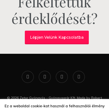
Felkeltettük
érdeklődését?
Lépjen Velünk Kapcsolatba
twitter
facebook
google-
yelp
plus
© 2026 Zetor Gyöngyös - Gyöngyagrár Kft. Made by
Robert
Gal Web Design
Ez a weboldal cookie-kat használ a felhasználói élmény