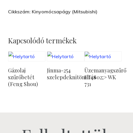
Cikkszám: Kinyomócsapágy (Mitsubishi)
Kapcsolódó termékek
Tovább
Tovább
Tovább
Gázolaj
Jinma-254
Üzemanyagszűrő
Olvasom
Olvasom
Olvasom
szűrőbetét
szelepdeknitömítés
FT4802;> WK
(Feng Shou)
731