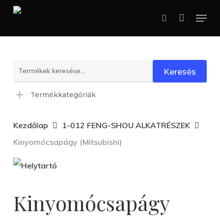
Skip
Menu
search
to
main
content
Keresés
Keresés
a
Termékkategóriák
következőre:
Kezdőlap
1-012 FENG-SHOU ALKATRÉSZEK
Kinyomócsapágy (Mitsubishi)
Kinyomócsapágy