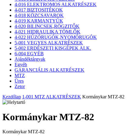
4-016 ELEKTROMOS ALKATRÉSZEK
4-017 BIZTOSITÉKOK
4-018 KÖZCSAVAROK
4-019 KARMANTYÚK
4-020 BILINCSEK,RÖGZITŐK
4-021 HIDRAULIKA TÖMLŐK
4-022 HÚZÓRUGÓK,NYOMÓRUGÓK
5-001 VEGYES ALKATRÉSZEK
5-002 ERDÉSZETI KISGÉPEK ALK.
6-004 EGYÉB
Ajándéktárgyak
Egyéb
GARANCIÁLIS ALKATRÉSZEK
MTZ
Üres
Zetor
Kezdőlap
1-001 MTZ ALKATRÉSZEK
Kormánykar MTZ-82
Kormánykar MTZ-82
Kormánykar MTZ-82