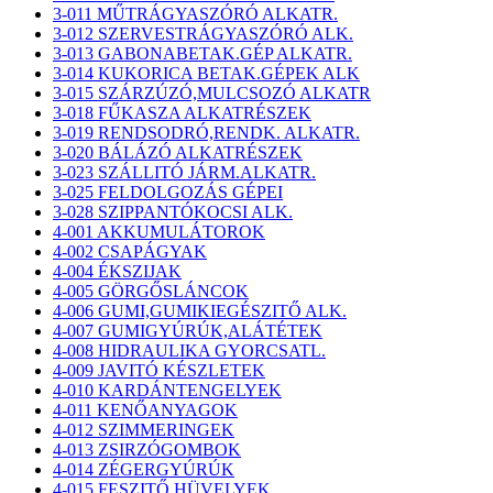
3-011 MŰTRÁGYASZÓRÓ ALKATR.
3-012 SZERVESTRÁGYASZÓRÓ ALK.
3-013 GABONABETAK.GÉP ALKATR.
3-014 KUKORICA BETAK.GÉPEK ALK
3-015 SZÁRZÚZÓ,MULCSOZÓ ALKATR
3-018 FŰKASZA ALKATRÉSZEK
3-019 RENDSODRÓ,RENDK. ALKATR.
3-020 BÁLÁZÓ ALKATRÉSZEK
3-023 SZÁLLITÓ JÁRM.ALKATR.
3-025 FELDOLGOZÁS GÉPEI
3-028 SZIPPANTÓKOCSI ALK.
4-001 AKKUMULÁTOROK
4-002 CSAPÁGYAK
4-004 ÉKSZIJAK
4-005 GÖRGŐSLÁNCOK
4-006 GUMI,GUMIKIEGÉSZITŐ ALK.
4-007 GUMIGYÚRÚK,ALÁTÉTEK
4-008 HIDRAULIKA GYORCSATL.
4-009 JAVITÓ KÉSZLETEK
4-010 KARDÁNTENGELYEK
4-011 KENŐANYAGOK
4-012 SZIMMERINGEK
4-013 ZSIRZÓGOMBOK
4-014 ZÉGERGYÚRÚK
4-015 FESZITŐ HÜVELYEK