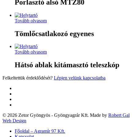
Porlasztó alsó MTZ80
Tovább olvasom
Tömlőcsatlakozó egyenes
Tovább olvasom
Hátsó ablak kitámasztó teleszkóp
Felkeltettük érdeklődését?
Lépjen velünk kapcsolatba
twitter
facebook
google-
plus
yelp
© 2026 Zetor Gyöngyös - Gyöngyagrár Kft. Made by
Robert Gal
Web Design
Close
Főoldal – Agramír 97 Kft.
Menu
Kapcsolat