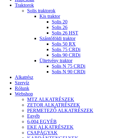
Traktorok
Solis traktorok
Kis traktor
Solis 20
Solis 26
Solis 26 HST
Szántóföldi traktor
Solis 50 RX
Solis 75 CRDi
Solis 90 CRDi
Ültetvény traktor
Solis N 75 CRDi
Solis N 90 CRDi
Alkatrész
Szervíz
Rólunk
Webshop
MTZ ALKATRÉSZEK
ZETOR ALKATRÉSZEK
PERMETEZŐ ALKATRÉSZEK
Egyéb
6-004 EGYÉB
EKE ALKATRÉSZEK
CSAPÁGYAK