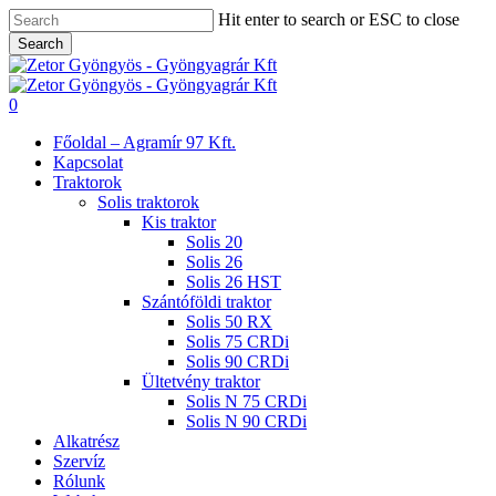
Skip
Hit enter to search or ESC to close
to
Search
main
Close
content
Search
search
0
Menu
Főoldal – Agramír 97 Kft.
Kapcsolat
Traktorok
Solis traktorok
Kis traktor
Solis 20
Solis 26
Solis 26 HST
Szántóföldi traktor
Solis 50 RX
Solis 75 CRDi
Solis 90 CRDi
Ültetvény traktor
Solis N 75 CRDi
Solis N 90 CRDi
Alkatrész
Szervíz
Rólunk