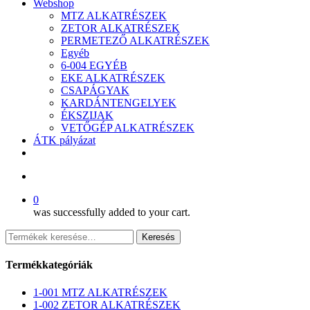
Webshop
MTZ ALKATRÉSZEK
ZETOR ALKATRÉSZEK
PERMETEZŐ ALKATRÉSZEK
Egyéb
6-004 EGYÉB
EKE ALKATRÉSZEK
CSAPÁGYAK
KARDÁNTENGELYEK
ÉKSZIJAK
VETŐGÉP ALKATRÉSZEK
ÁTK pályázat
facebook
search
0
was successfully added to your cart.
Keresés
Keresés
a
következőre:
Termékkategóriák
1-001 MTZ ALKATRÉSZEK
1-002 ZETOR ALKATRÉSZEK