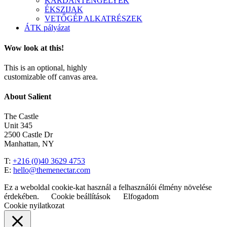
KARDÁNTENGELYEK
ÉKSZIJAK
VETŐGÉP ALKATRÉSZEK
ÁTK pályázat
Wow look at this!
This is an optional, highly
customizable off canvas area.
About Salient
The Castle
Unit 345
2500 Castle Dr
Manhattan, NY
T:
+216 (0)40 3629 4753
E:
hello@themenectar.com
Ez a weboldal cookie-kat használ a felhasználói élmény növelése
érdekében.
Cookie beállítások
Elfogadom
Cookie nyilatkozat